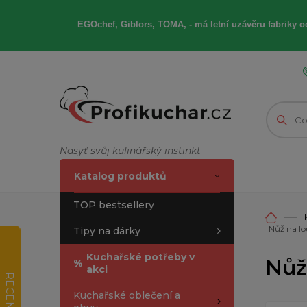
EGOchef, Giblors, TOMA, -
má letní
uzávěru fabriky od
Nasyť svůj kulinářský instinkt
Katalog produktů
TOP bestsellery
Nůž na l
Tipy na dárky
Kuchařské potřeby v
Nůž
%
akci
RECENZE
Kuchařské oblečení a