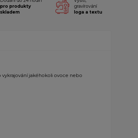
Dodání do 24 hodin
Vyšití,
pro produkty
gravírování
skladem
loga a textu
bo vykrajování jakéhokoli ovoce nebo