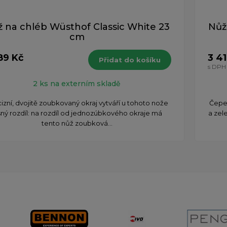
 na chléb Wüsthof Classic White 23
Nůž
cm
89 Kč
3 4
Přidat do košíku
H
s DPH
2 ks na externím skladě
izní, dvojitě zoubkovaný okraj vytváří u tohoto nože
Čepel
sný rozdíl: na rozdíl od jednozúbkového okraje má
a zel
tento nůž zoubková...