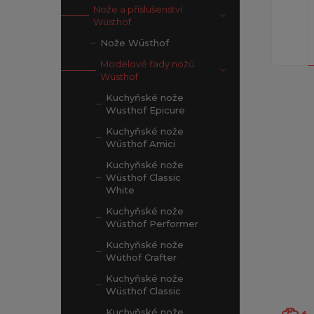
Nože a příslušenství
Wüsthof
Nože Wüsthof
Modelové řady nožů
Wüsthof
Kuchyňské nože
Wusthof Epicure
Kuchyňské nože
Wüsthof Amici
Kuchyňské nože
Wüsthof Classic
White
Kuchyňské nože
Wüsthof Performer
Kuchyňské nože
Wüthof Crafter
Kuchyňské nože
Wüsthof Classic
Kuchyňské nože