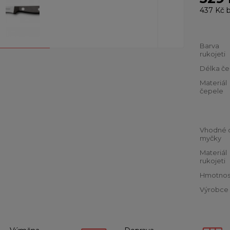
437 Kč
b
Barva
rukojeti
Délka če
Materiál
čepele
Vhodné 
myčky
Materiál
rukojeti
Hmotnos
Výrobce