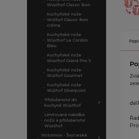
Wüsthof Classic Ikon
Kuchyňské nože
Wüthof Classic Ikon
créme
Kuchyňské nože
Wüsthof Le Cordon
Popi
Bleu
Kuchyňské nože
Wüsthof Grand Prix II
Po
Kuchyňské nože
Wüthof Gourmet
Zvlá
zel
Kuchyňské nože
Wüthof Silverpoint
Příslušenství do
dél
kuchyně Wüsthof
Limitovaná nabídka
Řad
nožů a příslušenství
Pro
Wüsthof
Victorinox - Švýcarské