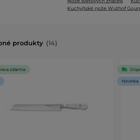
Nože světových značek
Kuc
Kuchyňské nože Wüthof Gou
bné produkty
(14)
rava zdarma
Dop
Novinka