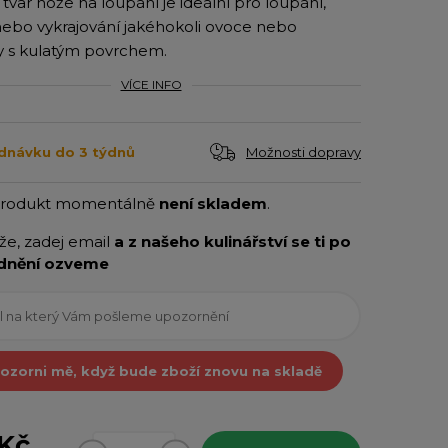
 tvar nože na loupání je ideální pro loupání,
 nebo vykrajování jakéhokoli ovoce nebo
y s kulatým povrchem.
VÍCE INFO
Možnosti dopravy
dnávku do 3 týdnů
produkt momentálně
není skladem
.
íže, zadej email
a z našeho kulinářství se ti po
dnění ozveme
ozorni mě, když bude zboží znovu na skladě
 Kč