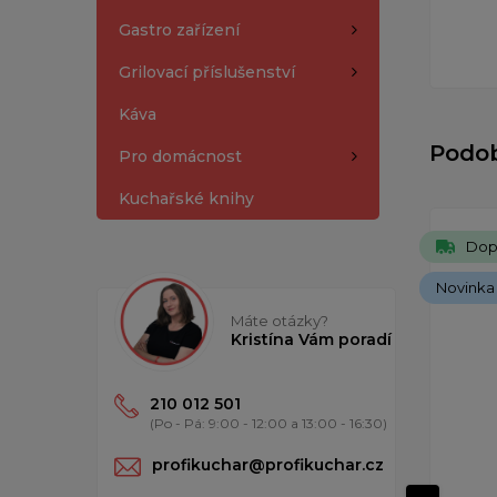
Gastro zařízení
Grilovací příslušenství
Káva
Podo
Pro domácnost
Kuchařské knihy
Dop
Novinka
Máte otázky?
Kristína Vám poradí
210 012 501
(Po - Pá: 9:00 - 12:00 a 13:00 - 16:30)
profikuchar@profikuchar.cz