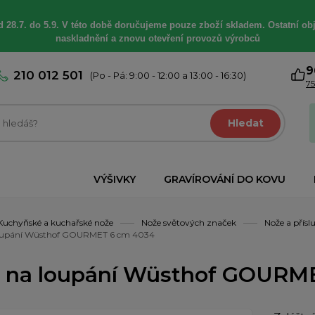
 28.7. do 5.9. V této době
doručujeme
pouze zboží skladem. Ostatní
ob
naskladnění a znovu otevření provozů výrobců
9
210 012 501
(Po - Pá: 9:00 - 12:00 a 13:00 - 16:30)
75
Hledat
VÝŠIVKY
GRAVÍROVÁNÍ DO KOVU
Kuchyňské a kuchařské nože
Nože světových značek
Nože a přísl
oupání Wüsthof GOURMET 6 cm 4034
 na loupání Wüsthof GOURM