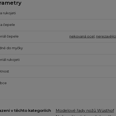
rametry
a rukojeti
a čepele
riál čepele
nekovaná ocel
,
nerezavějíc
dné do myčky
riál rukojeti
tnost
obce
azeni v těchto kategoriích
Modelové řady nožů Wüsthof