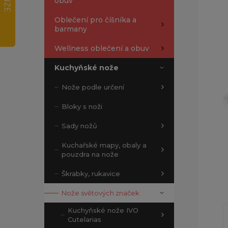
obuv
Oblečení pro číšníka a
barmany
Wellness oblečení a obuv
Kuchyňské nože
Nože podle určení
Bloky s noži
Sady nožů
Kuchařské mapy, obaly a
pouzdra na nože
Škrabky, rukavice
Nože světových značek
Kuchyňské nože IVO
Cutelarias