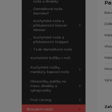
nože a škrabky
Pa
Damaškové nože
Barv
Berndorf
Kuchyňské nože a
Délk
příslušenství Giesser
Messer
Mate
Kuchyňské nože a
příslušenství Stalgast
Vho
Tsuki damaškové nože
Mate
Kuchařské kufříky s noži
Kuchyňské nůžky,
Hmo
manikúry, kapesní nože
Výr
Obracečky, paličky na
maso, škrabky a
vykrajovačky
Fruit Carving
Zař
Broušení nožů