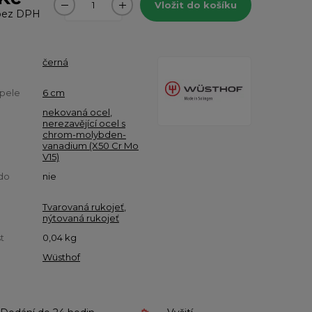
Vložit do košíku
ez DPH
černá
pele
6 cm
nekovaná ocel
,
nerezavějící ocel s
chrom-molybden-
vanadium (X50 Cr Mo
V15)
do
nie
Tvarovaná rukojeť
,
nýtovaná rukojeť
t
0,04
kg
Wüsthof