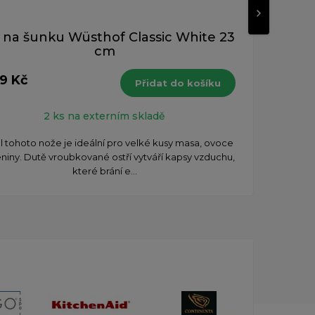
 na šunku Wüsthof Classic White 23
N
cm
19 Kč
2 35
Přidat do košíku
s DPH
2 ks na externím skladě
 tohoto nože je ideální pro velké kusy masa, ovoce
Rovné
eniny. Dutě vroubkované ostří vytváří kapsy vzduchu,
deko
které brání e...