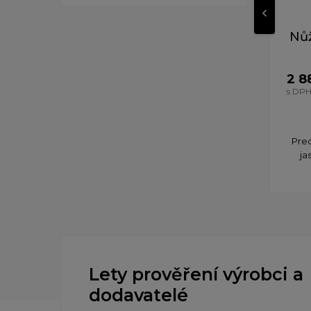
Nůž
2 8
s DP
Prec
ja
Lety prověření výrobci a
dodavatelé