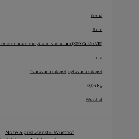
černá
6 cm
í ocel s chrom-molybden-vanadium (X50 Cr Mo V15)
nie
Tvarovaná rukojeť
,
nýtovaná rukojeť
0,04
kg
Wüsthof
Nože a příslušenství Wüsthof