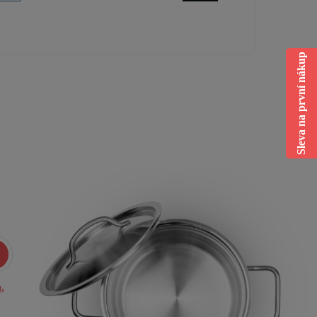
Sleva na první nákup
.