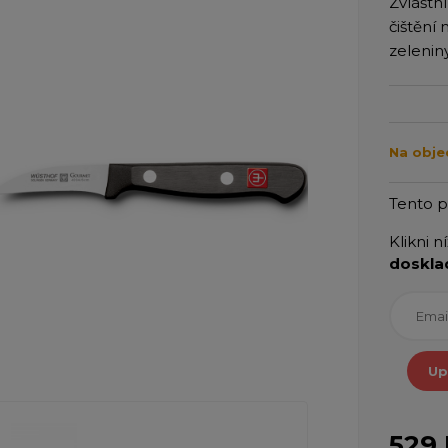
Zvláštní
čištění
zelenin
Na obje
Tento 
Klikni n
doskla
Up
529