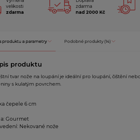
Výměna
Doprava
velikosti
zdarma
zdarma
nad 2000 Kč
s produktu a parametry
Podobné produkty
(14)
pis produktu
štní tvar nože na loupání je ideální pro loupání, čištění ne
eniny s kulatým povrchem.
ka čepele 6 cm
a: Gourmet
vedení: Nekované nože