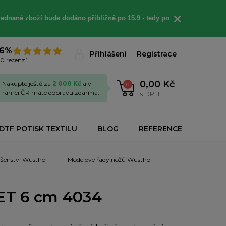
×
jednané
zboží bude dodáno
přibližně
po 15.9 - t
edy po
6%
Přihlášení
Registrace
0 recenzí
0,00 Kč
Nakupte ještě za
2 000 Kč
a v
0
rámci ČR máte dopravu zdarma.
s DPH
DTF POTISK TEXTILU
BLOG
REFERENCE
ušenství Wüsthof
Modelové řady nožů Wüsthof
ET 6 cm 4034