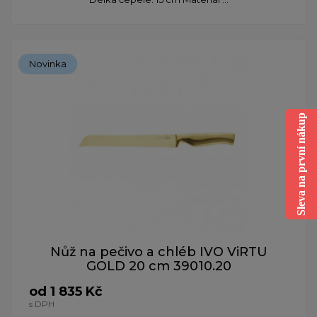
Novinka
Sleva na první nákup
Nůž na pečivo a chléb IVO ViRTU
GOLD 20 cm 39010.20
od 1 835 Kč
s DPH