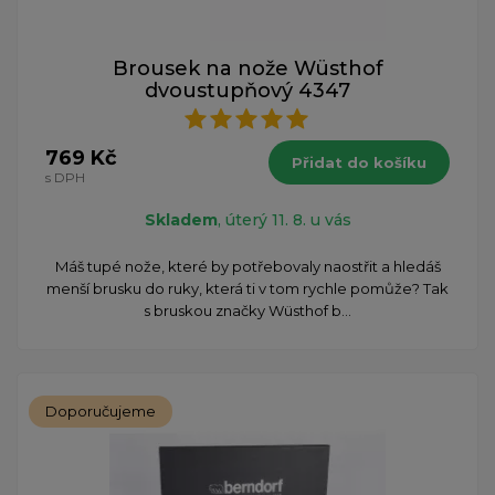
Brousek na nože Wüsthof
dvoustupňový 4347
769 Kč
Přidat do košíku
s DPH
Skladem
, úterý 11. 8. u vás
​Máš tupé nože, které by potřebovaly naostřit a hledáš
menší brusku do ruky, která ti v tom rychle pomůže? Tak
s bruskou značky Wüsthof b...
Doporučujeme