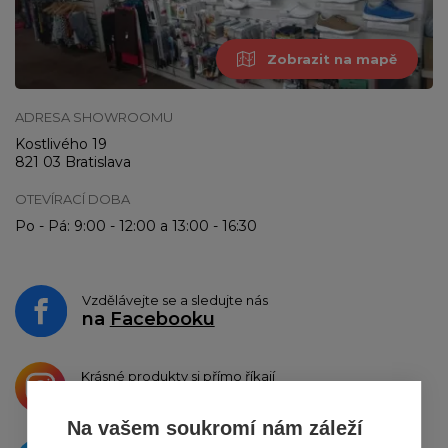
Zobrazit na mapě
ADRESA SHOWROOMU
Kostlivého 19
821 03 Bratislava
OTEVÍRACÍ DOBA
Po - Pá: 9:00 - 12:00 a 13:00 - 16:30
Vzdělávejte se a sledujte nás
na
Facebooku
Krásné produkty si přímo říkají
o sdílení na
Instagramu
Na vašem soukromí nám záleží