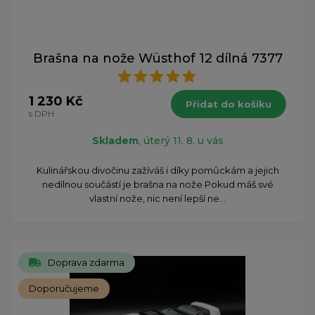
Brašna na nože Wüsthof 12 dílná 7377
1 230 Kč
Přidat do košíku
s DPH
Skladem
, úterý 11. 8. u vás
​Kulinářskou divočinu zažíváš i díky pomůckám a jejich
nedílnou součástí je brašna na nože Pokud máš své
vlastní nože, nic není lepší ne...
Doprava zdarma
Doporučujeme