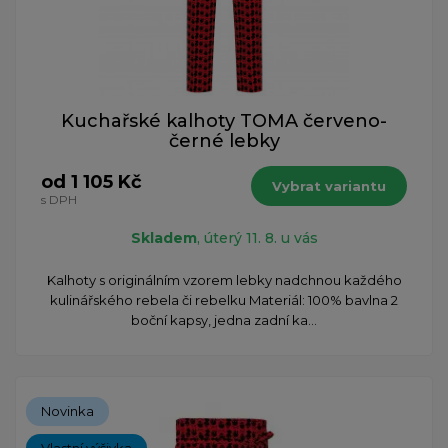
Kuchařské kalhoty TOMA červeno-
černé lebky
od 1 105 Kč
Vybrat variantu
s DPH
Skladem
, úterý 11. 8. u vás
​Kalhoty s originálním vzorem lebky nadchnou každého
kulinářského rebela či rebelku Materiál: 100% bavlna 2
boční kapsy, jedna zadní ka...
Novinka