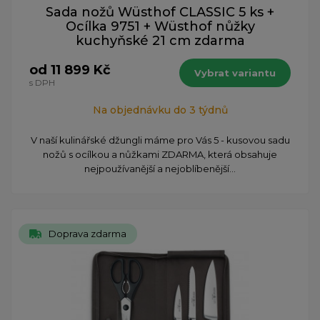
Sada nožů Wüsthof CLASSIC 5 ks +
Ocílka 9751 + Wüsthof nůžky
kuchyňské 21 cm zdarma
od 11 899 Kč
Vybrat variantu
s DPH
Na objednávku do 3 týdnů
​V naší kulinářské džungli máme pro Vás 5 - kusovou sadu
nožů s ocílkou a nůžkami ZDARMA, která obsahuje
nejpoužívanější a nejoblíbenější...
Doprava zdarma