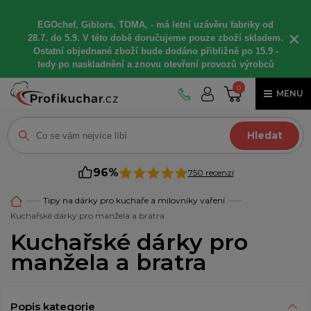
EGOchef, Giblors, TOMA, -
má letní
uzávěru fabriky od
×
28.7. do 5.9. V této době
doručujeme
pouze zboží skladem.
Ostatní
objednané
zboží bude dodáno
přibližně
po 15.9 -
t
edy po naskladnění a znovu otevření provozů výrobců
0
MENU
Hledat
96%
750 recenzí
Tipy na dárky pro kuchaře a milovníky vaření
Kuchařské dárky pro manžela a bratra
Kuchařské dárky pro
manžela a bratra
Popis kategorie