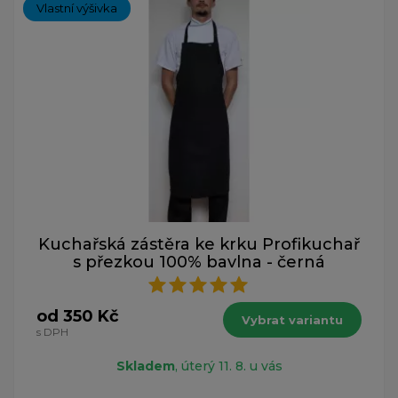
Vlastní výšivka
Kuchařská zástěra ke krku Profikuchař
s přezkou 100% bavlna - černá
od 350 Kč
Vybrat variantu
s DPH
Skladem
, úterý 11. 8. u vás