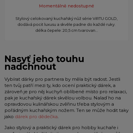
Momentálně nedostupné
Stylový celokovaný kuchařský nůž série ViRTU GOLD,
dodává pocit luxusu a skvěle padne do každé ruky.
délka čepele: 20,5 cm tvarovan...
Nasyť jeho touhu
nadchnout
Vybírat dárky pro partnera by měla být radost. Jestli
ten tvůj patří mezi ty, kdo ocení praktický dárek, a
zároveň je pro něj kuchyň oblíbené místo pro relaxaci,
pak je kuchařský dárek skvělou volbou. Nalaď ho na
opravdovou kulinářskou zvěřinu třeba stylovým a
pořádným kuchařským nožem. Ten se může hodit taky
jako
dárek pro dědečka
.
Jako stylový a praktický dárek pro hobby kuchaře i