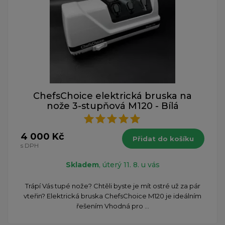
ChefsChoice elektrická bruska na
nože 3-stupňová M120 - Bílá
4 000 Kč
Přidat do košíku
s DPH
Skladem
, úterý 11. 8. u vás
Trápí Vás tupé nože? Chtěli byste je mít ostré už za pár
vteřin? Elektrická bruska ChefsChoice M120 je ideálním
řešením Vhodná pro ...