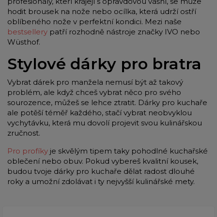
profesionály, kteří krájejí s opravdovou vášní, se může
hodit brousek na nože nebo ocílka, která udrží ostří
oblíbeného nože v perfektní kondici. Mezi naše
bestsellery
patří rozhodně nástroje značky IVO nebo
Wüsthof.
Stylové dárky pro bratra
Vybrat dárek pro manžela nemusí být až takový
problém, ale když chceš vybrat něco pro svého
sourozence, můžeš se lehce ztratit. Dárky pro kuchaře
ale potěší téměř každého, stačí vybrat neobvyklou
vychytávku, která mu dovolí projevit svou kulinářskou
zručnost.
Pro profíky
je skvělým tipem taky pohodlné kuchařské
oblečení nebo obuv. Pokud vybereš kvalitní kousek,
budou tvoje dárky pro kuchaře dělat radost dlouhé
roky a umožní zdolávat i ty nejvyšší kulinářské mety.