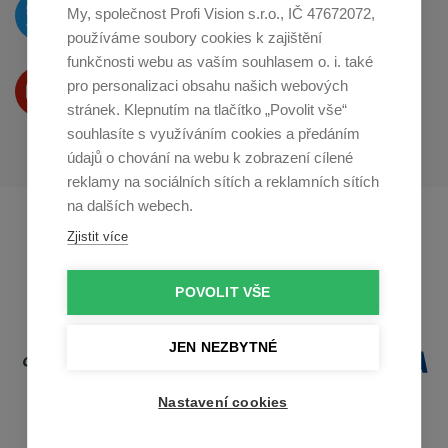
O novinkách píšeme
My, společnost Profi Vision s.r.o., IČ 47672072,
na
Twitteru
používáme soubory cookies k zajištění
funkčnosti webu as vaším souhlasem o. i. také
Produkty Vám představujeme
pro personalizaci obsahu našich webových
na
Youtube
stránek. Klepnutím na tlačítko „Povolit vše“
souhlasíte s využíváním cookies a předáním
údajů o chování na webu k zobrazení cílené
reklamy na sociálních sítích a reklamních sítích
na dalších webech.
Profikuchar.sk
Profikoch.at
Zjistit více
Profiszakacs.hu
POVOLIT VŠE
JEN NEZBYTNÉ
Nastavení cookies