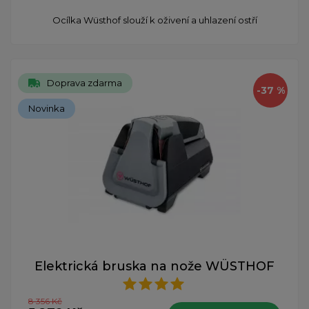
Ocílka Wüsthof slouží k oživení a uhlazení ostří
Doprava zdarma
-37 %
Novinka
Elektrická bruska na nože WÜSTHOF
8 356 Kč