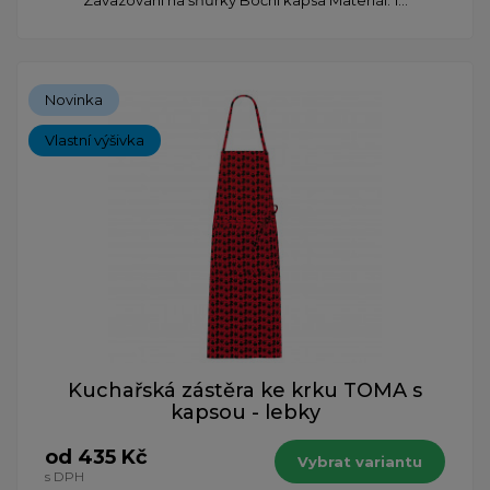
Zavazování na šňůrky Boční kapsa Materiál: 1...
Novinka
Vlastní výšivka
Kuchařská zástěra ke krku TOMA s
kapsou - lebky
od 435 Kč
Vybrat variantu
s DPH