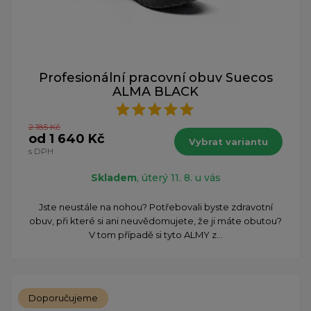
Profesionální pracovní obuv Suecos
ALMA BLACK
2 185 Kč
od 1 640 Kč
Vybrat variantu
s DPH
Skladem
, úterý 11. 8. u vás
Jste neustále na nohou? Potřebovali byste zdravotní
obuv, při které si ani neuvědomujete, že ji máte obutou?
V tom případě si tyto ALMY z...
Doporučujeme