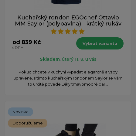
Kuchařský rondon EGOchef Ottavio
MM Saylor (polybavlna) - krátký rukáv
od 839 Kč
Vybrat variantu
s DPH
Skladem
, úterý 11. 8. u vás
Pokud chcete v kuchyni vypadat elegantně a vždy
upraveně, s tímto kuchařským rondonem Saylor se Vám
to určitě povede Díky tmavomodré bar...
Novinka
Doporučujeme