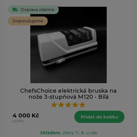
Doprava zdarma
Doporučujeme
ChefsChoice elektrická bruska na
nože 3-stupňová M120 - Bílá
4 000 Kč
Přidat do košíku
s DPH
Skladem
, úterý 11. 8. u vás