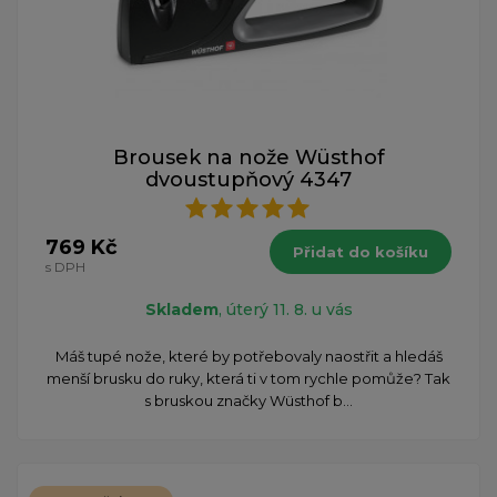
Brousek na nože Wüsthof
dvoustupňový 4347
769 Kč
Přidat do košíku
s DPH
Skladem
, úterý 11. 8. u vás
​Máš tupé nože, které by potřebovaly naostřit a hledáš
menší brusku do ruky, která ti v tom rychle pomůže? Tak
s bruskou značky Wüsthof b...