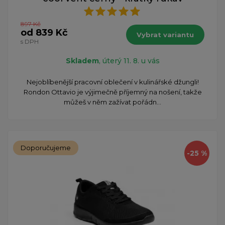
897 Kč
od 839 Kč
Vybrat variantu
s DPH
Skladem
, úterý 11. 8. u vás
Nejoblíbenější pracovní oblečení v kulinářské džungli!
Rondon Ottavio je výjimečně příjemný na nošení, takže
můžeš v něm zažívat pořádn...
Doporučujeme
-25 %