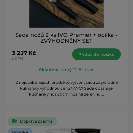
Sada nožů 2 ks IVO Premier + ocílka -
ZVÝHODNĚNÝ SET
3 237 Kč
Přidat do košíku
s DPH
Skladem
, úterý 11. 8. u vás
Z nejoblíbenějších produktů vytvořit sadu za pořádně
kulinářský výhodnou cenu? ANO! Sada obsahuje
kuchařský nůž 20cm, ​nůž na zeleninu ...
Doprava zdarma
Novinka