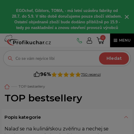
EGOchef, Giblors, TOMA, -
má letní
uzávěru fabriky od
×
28.7. do 5.9. V této době
doručujeme
pouze zboží skladem.
Ostatní
objednané
zboží bude dodáno
přibližně
po 15.9 -
t
edy po naskladnění a znovu otevření provozů výrobců
0
MENU
Hledat
96%
750 recenzí
TOP bestsellery
TOP bestsellery
Popis kategorie
Nalaď se na kulinářskou zvěřinu a nechej se