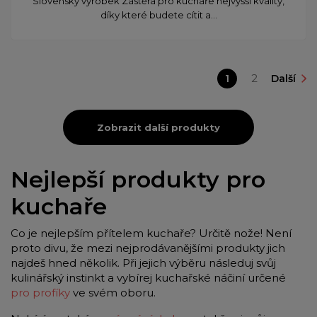
Slovenský výrobek Zástěra pro kuchaře nejvyšší kvality,
díky které budete cítit a...
1
2
Další
Zobrazit další produkty
Nejlepší produkty pro
kuchaře
Co je nejlepším přítelem kuchaře? Určitě nože! Není
proto divu, že mezi nejprodávanějšími produkty jich
najdeš hned několik. Při jejich výběru následuj svůj
kulinářský instinkt a vybírej kuchařské náčiní určené
pro profíky
ve svém oboru.