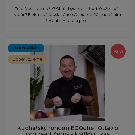
Trápí Vás tupé nože? Chtěli byste je mít ostré už za pár
vteřin? Elektrická bruska ChefsChoice M120 je ideálním
řešením Vhodná pro ...
Vlastní výšivka
-6 %
Doporučujeme
Kuchařský rondon EGOchef Ottavio
cool vent černý - krátký rukáv