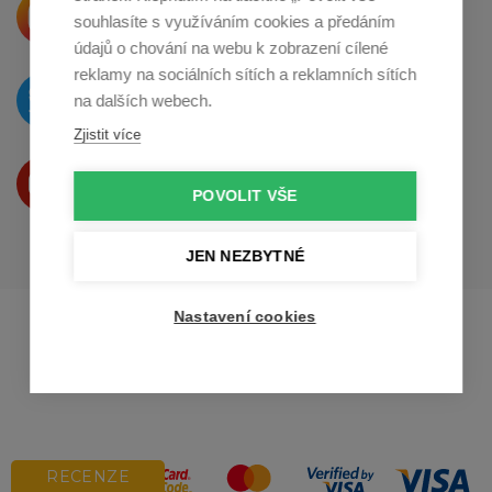
Krásné produkty si přímo říkají
souhlasíte s využíváním cookies a předáním
o sdílení na
Instagramu
údajů o chování na webu k zobrazení cílené
reklamy na sociálních sítích a reklamních sítích
O novinkách píšeme
na dalších webech.
na
Twitteru
Zjistit více
Produkty Vám představujeme
na
Youtube
POVOLIT VŠE
JEN NEZBYTNÉ
Profikuchar.sk
Profikoch.at
Nastavení cookies
Profiszakacs.hu
RECENZE