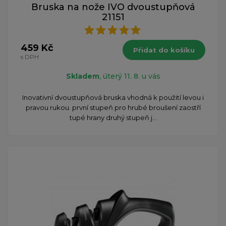
Bruska na nože IVO dvoustupňová
21151
459 Kč
Přidat do košíku
s DPH
Skladem
, úterý 11. 8. u vás
Inovativní dvoustupňová bruska vhodná k použití levou i
pravou rukou. první stupeň pro hrubé broušení zaostří
tupé hrany druhý stupeň j...