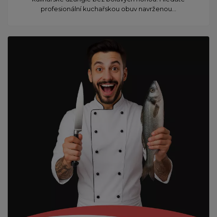
profesionální kuchařskou obuv navrženou...