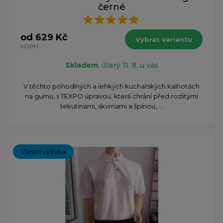
černé
od 629 Kč
Vybrat variantu
s DPH
Skladem
, úterý 11. 8. u vás
V těchto pohodlných a lehkých kuchařských kalhotách
na gumu, s TEXPO úpravou, která chrání před rozlitými
tekutinami, skvrnami a špínou, ...
Vlastní výšivka