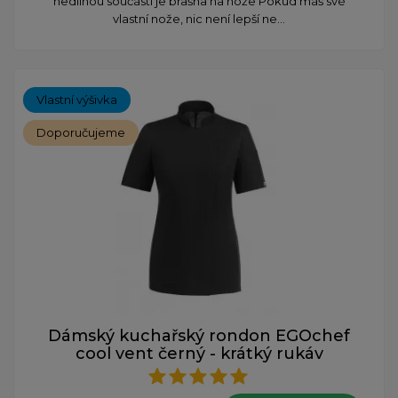
nedílnou součástí je brašna na nože Pokud máš své
vlastní nože, nic není lepší ne...
Vlastní výšivka
Doporučujeme
Dámský kuchařský rondon EGOchef
cool vent černý - krátký rukáv