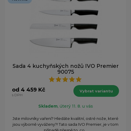
Sada 4 kuchyňských nožů IVO Premier
90075
od 4 459 Kč
Vybrat variantu
s DPH
Skladem
, úterý 11. 8. u vás
​Jste milovníky vaření? Hledáte kvalitní, ostré nože, které
jsou výborně vyváženy?! Tato sada IVO Premier, je v tom
případě přesně to, co...