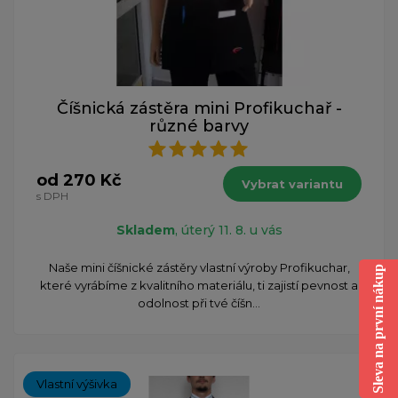
Číšnická zástěra mini Profikuchař -
různé barvy
od 270 Kč
Vybrat variantu
s DPH
Skladem
, úterý 11. 8. u vás
​Naše mini číšnické zástěry vlastní výroby Profikuchar,
Sleva na první nákup
které vyrábíme z kvalitního materiálu, ti zajistí pevnost a
odolnost při tvé číšn...
Vlastní výšivka