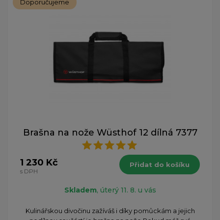
Doporučujeme
Brašna na nože Wüsthof 12 dílná 7377
1 230 Kč
Přidat do košíku
s DPH
Skladem
, úterý 11. 8. u vás
​Kulinářskou divočinu zažíváš i díky pomůckám a jejich