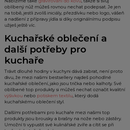
Nabízíme také
gravírování do kovu
, takže si svůj
oblíbený nůž můžeš rovnou nechat podepsat. Je jen
na tobě, jestli zvolíš iniciály, přezdívku nebo logo, vášeň
a nadšení z přípravy jídla si díky originálnímu podpisu
užiješ ještě víc.
Kuchařské oblečení a
další potřeby pro
kuchaře
Trávit dlouhé hodiny v kuchyni dává zabrat, není proto
divu, že mezi našimi bestsellery najdeš pohodlné
kuchařské oblečení, jako jsou trička nebo kalhoty. Své
oblíbené top produkty si můžeš nechat označit kvalitní
výšivkou
nebo
potiskem textilu
, který dodá
kuchařskému oblečení styl.
Dalšími potřebami pro kuchaře mezi našimi top
produkty jsou brousky a brašny na nože nebo zástěry.
Umožní ti vypustit své kulinářské zvíře a cítit se při