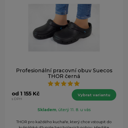
Profesionální pracovní obuv Suecos
THOR černá
od 1 155 Kč
Vybrat variantu
s DPH
Skladem
, úterý 11. 8. u vás
THOR pro každého kuchaře, který chce vstoupit do
kulinářské džungle bez bolavých nohou. Hledáte