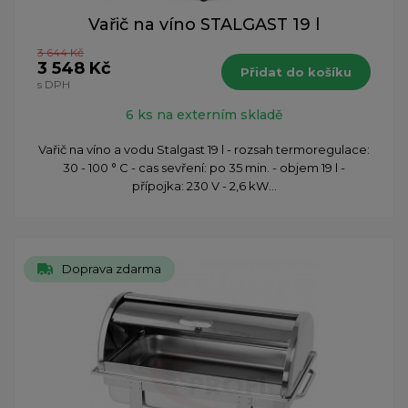
Vařič na víno STALGAST 19 l
3 644 Kč
3 548 Kč
Přidat do košíku
s DPH
6 ks na externím skladě
Vařič na víno a vodu Stalgast 19 l - rozsah termoregulace:
30 - 100 ° C - cas sevření: po 35 min. - objem 19 l -
přípojka: 230 V - 2,6 kW...
Doprava zdarma