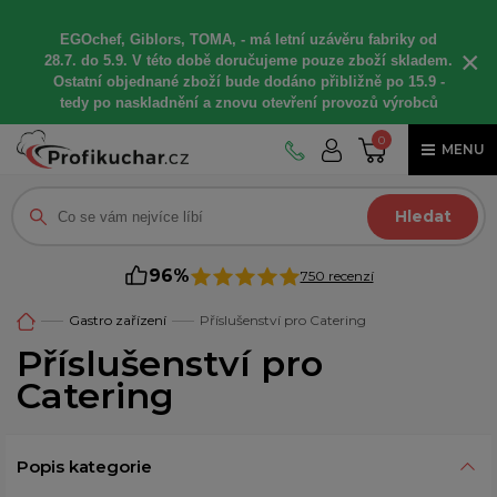
EGOchef, Giblors, TOMA, -
má letní
uzávěru fabriky od
×
28.7. do 5.9. V této době
doručujeme
pouze zboží skladem.
Ostatní
objednané
zboží bude dodáno
přibližně
po 15.9 -
t
edy po naskladnění a znovu otevření provozů výrobců
0
MENU
Hledat
96%
750 recenzí
Gastro zařízení
Příslušenství pro Catering
Příslušenství pro
Catering
Popis kategorie