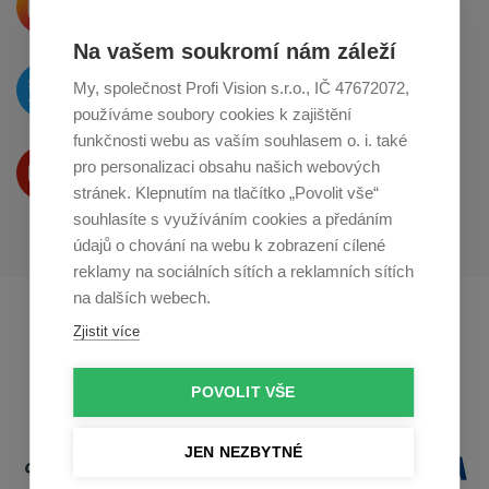
o sdílení na
Instagramu
Na vašem soukromí nám záleží
O novinkách píšeme
My, společnost Profi Vision s.r.o., IČ 47672072,
na
Twitteru
používáme soubory cookies k zajištění
funkčnosti webu as vaším souhlasem o. i. také
Produkty Vám představujeme
pro personalizaci obsahu našich webových
na
Youtube
stránek. Klepnutím na tlačítko „Povolit vše“
souhlasíte s využíváním cookies a předáním
údajů o chování na webu k zobrazení cílené
reklamy na sociálních sítích a reklamních sítích
na dalších webech.
Profikuchar.sk
Profikoch.at
Zjistit více
Profiszakacs.hu
POVOLIT VŠE
JEN NEZBYTNÉ