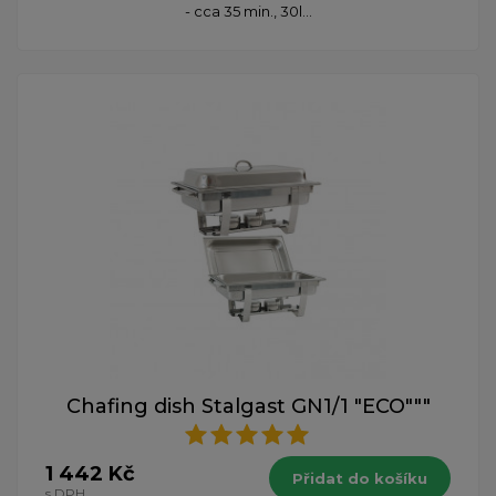
- cca 35 min., 30l...
Chafing dish Stalgast GN1/1 "ECO"""
1 442 Kč
Přidat do košíku
s DPH