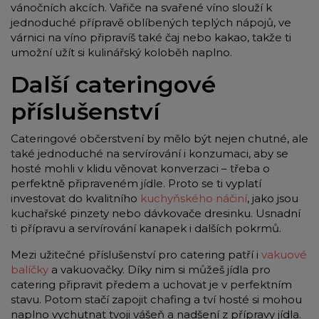
vánočních akcích. Vařiče na svařené víno slouží k
jednoduché přípravě oblíbených teplých nápojů, ve
várnici na víno připravíš také čaj nebo kakao, takže ti
umožní užít si kulinářský koloběh naplno.
Další cateringové
příslušenství
Cateringové občerstvení by mělo být nejen chutné, ale
také jednoduché na servírování i konzumaci, aby se
hosté mohli v klidu věnovat konverzaci – třeba o
perfektně připraveném jídle. Proto se ti vyplatí
investovat do kvalitního
kuchyňského náčiní
, jako jsou
kuchařské pinzety nebo dávkovače dresinku. Usnadní
ti přípravu a servírování kanapek i dalších pokrmů.
Mezi užitečné příslušenství pro catering patří i
vakuové
balíčky
a vakuovačky. Díky nim si můžeš jídla pro
catering připravit předem a uchovat je v perfektním
stavu. Potom stačí zapojit chafing a tví hosté si mohou
naplno vychutnat tvoji vášeň a nadšení z přípravy jídla.