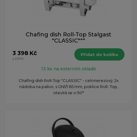
Chafing dish Roll-Top Stalgast
"CLASSIC"""
3 398 Kč
Přidat do košíku
s DPH
13 ks na externím skladě
Chafing dish Roll-Top "CLASSIC" - celonerezový, 2x
nádoba na palivo, s GN1/1 65 mm, poklice Roll- Top,
otevírá se o 90°