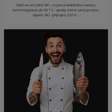
Vařič na víno EKO 18 l - z vysoce leštěného nerezu,
termoregulace do 110 ° C - spirály mimo varný prostor,
objem: 18 l - přípojka: 230 V-...