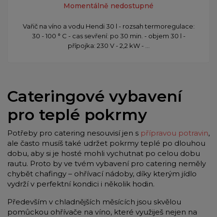
Momentálně nedostupné
Vařič na víno a vodu Hendi 30 l - rozsah termoregulace:
30 - 100 ° C - cas sevření: po 30 min. - objem 30 l -
přípojka: 230 V - 2,2 kW - ...
Cateringové vybavení
pro teplé pokrmy
Potřeby pro catering nesouvisí jen s
přípravou potravin
,
ale často musíš také udržet pokrmy teplé po dlouhou
dobu, aby si je hosté mohli vychutnat po celou dobu
rautu. Proto by ve tvém vybavení pro catering neměly
chybět chafingy – ohřívací nádoby, díky kterým jídlo
vydrží v perfektní kondici i několik hodin.
Především v chladnějších měsících jsou skvělou
pomůckou ohřívače na víno, které využiješ nejen na