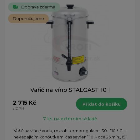
Doprava zdarma
Doporučujeme
Vařič na víno STALGAST 10 l
2 715 Kč
Přidat do košíku
s DPH
7 ks na externím skladě
Vařič na víno / vodu, rozsah termoregulace: 30 - 110 ° C, s
nekapajícím kohoutkem, čas sevření: 10l - cca 25 min., 19l