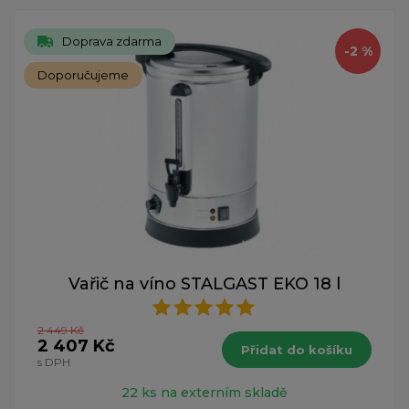
Doprava zdarma
-2 %
Doporučujeme
Vařič na víno STALGAST EKO 18 l
2 449 Kč
2 407 Kč
Přidat do košíku
s DPH
22 ks na externím skladě