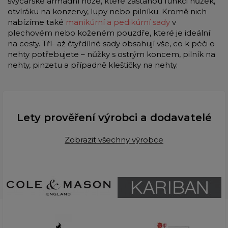
švýcarské armádní nože, které zastanou funkci nůžek,
otvíráku na konzervy, lupy nebo pilníku. Kromě nich
nabízíme také
manikúrní a pedikúrní sady
v
plechovém nebo koženém pouzdře, které je ideální
na cesty. Tří- až čtyřdílné sady obsahují vše, co k péči o
nehty potřebujete – nůžky s ostrým koncem, pilník na
nehty, pinzetu a případně kleštičky na nehty.
Lety prověření výrobci a dodavatelé
Zobrazit všechny výrobce