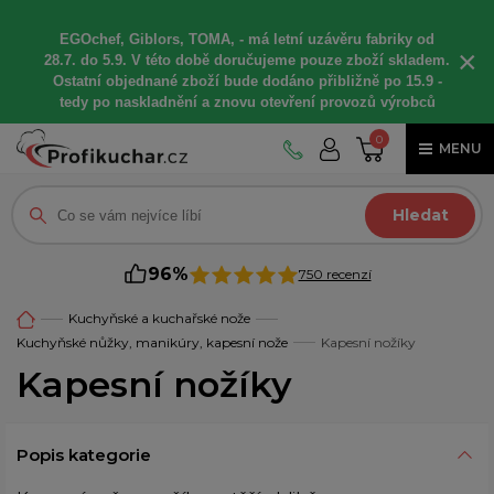
EGOchef, Giblors, TOMA, -
má letní
uzávěru fabriky od
×
28.7. do 5.9. V této době
doručujeme
pouze zboží skladem.
Ostatní
objednané
zboží bude dodáno
přibližně
po 15.9 -
t
edy po naskladnění a znovu otevření provozů výrobců
0
MENU
Hledat
96%
750 recenzí
Kuchyňské a kuchařské nože
Kuchyňské nůžky, manikúry, kapesní nože
Kapesní nožíky
Kapesní nožíky
Popis kategorie