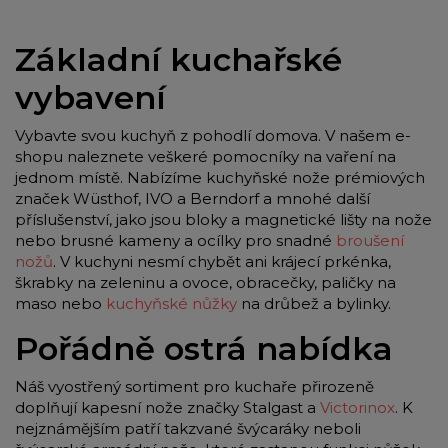
Základní kuchařské
vybavení
Vybavte svou kuchyň z pohodlí domova. V našem e-
shopu naleznete veškeré pomocníky na vaření na
jednom místě. Nabízíme kuchyňské nože prémiových
značek Wüsthof, IVO a Berndorf a mnohé další
příslušenství, jako jsou bloky a magnetické lišty na nože
nebo brusné kameny a ocílky pro snadné
broušení
nožů
. V kuchyni nesmí chybět ani krájecí prkénka,
škrabky na zeleninu a ovoce, obracečky, paličky na
maso nebo
kuchyňské nůžky
na drůbež a bylinky.
Pořádně ostrá nabídka
Náš vyostřený sortiment pro kuchaře přirozeně
doplňují kapesní nože značky Stalgast a
Victorinox
. K
nejznámějším patří takzvané švýcaráky neboli