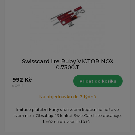
Swisscard lite Ruby VICTORINOX
0.7300.T
992 Kč
Přidat do košíku
s DPH
Na objednávku do 3 týdnů
Imitace platební karty s funkcemi kapesního nože ve
svém nitru. Obsahuje 13 funkcí. SwissCard Lite obsahuje:
1. nůž na otevírání listů (č...