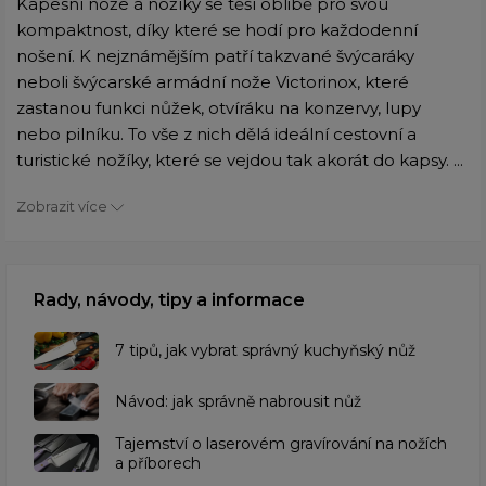
Kapesní nože a nožíky se těší oblibě pro svou
kompaktnost, díky které se hodí pro každodenní
nošení. K nejznámějším patří takzvané švýcaráky
neboli švýcarské armádní nože Victorinox, které
zastanou funkci nůžek, otvíráku na konzervy, lupy
nebo pilníku. To vše z nich dělá ideální cestovní a
turistické nožíky, které se vejdou tak akorát do kapsy. ...
Zobrazit více
Rady, návody, tipy a informace
7 tipů, jak vybrat správný kuchyňský nůž
Návod: jak správně nabrousit nůž
Tajemství o laserovém gravírování na nožích
a příborech