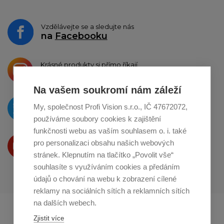
Vzdělávejte se a sledujte nás
na
Facebooku
Krásné produkty si přímo říkají
o sdílení na
Instagramu
Na vašem soukromí nám záleží
O novinkách píšeme
My, společnost Profi Vision s.r.o., IČ 47672072,
na
Twitteru
používáme soubory cookies k zajištění
funkčnosti webu as vaším souhlasem o. i. také
Produkty Vám představujeme
pro personalizaci obsahu našich webových
na
Youtube
stránek. Klepnutím na tlačítko „Povolit vše“
souhlasíte s využíváním cookies a předáním
údajů o chování na webu k zobrazení cílené
reklamy na sociálních sítích a reklamních sítích
na dalších webech.
Profikuchar.sk
Profikoch.at
Zjistit více