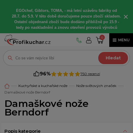
EGOchef, Giblors, TOMA, -
má letní
uzávěru fabriky od
×
28.7. do 5.9. V této době
doručujeme
pouze zboží skladem.
Ostatní
objednané
zboží bude dodáno
přibližně
po 15.9 -
t
edy po naskladnění a znovu otevření provozů výrobců
0
MENU
Hledat
96%
750 recenzí
Kuchyňské a kuchařské nože
Nože světových značek
Damaškové nože Berndorf
Damaškové nože
Berndorf
Popis kategorie