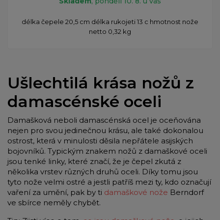
Skladem
, pondělí 10. 8. u vás
délka čepele 20,5 cm délka rukojeti 13 c hmotnost nože
netto 0,32 kg
Ušlechtilá krása nožů z
damascénské oceli
Damašková neboli damascénská ocel je oceňována
nejen pro svou jedinečnou krásu, ale také dokonalou
ostrost, která v minulosti děsila nepřátele asijských
bojovníků. Typickým znakem nožů z damaškové oceli
jsou tenké linky, které značí, že je čepel zkutá z
několika vrstev různých druhů oceli. Díky tomu jsou
tyto nože velmi ostré a jestli patříš mezi ty, kdo označují
vaření za umění, pak by ti
damaškové nože
Berndorf
ve sbírce neměly chybět.