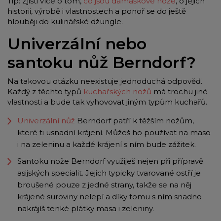
Tip: Zjisti více o tom,
co jsou damaškové nože
, o jejich
historii, výrobě i vlastnostech a ponoř se do ještě
hlouběji do kulinářské džungle.
Univerzální nebo
santoku nůž Berndorf?
Na takovou otázku neexistuje jednoduchá odpověď.
Každý z těchto typů
kuchařských nožů
má trochu jiné
vlastnosti a bude tak vyhovovat jiným typům kuchařů.
Univerzální nůž
Berndorf patří k těžším nožům,
které ti usnadní krájení. Můžeš ho používat na maso
i na zeleninu a každé krájení s ním bude zážitek.
Santoku nože Berndorf využiješ nejen při přípravě
asijských specialit. Jejich typicky tvarované ostří je
broušené pouze z jedné strany, takže se na něj
krájené suroviny nelepí a díky tomu s ním snadno
nakrájíš tenké plátky masa i zeleniny.