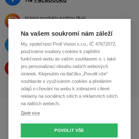
Krásné produkty si přímo říkají
o sdílení na
Instagramu
Na vašem soukromí nám záleží
O novinkách píšeme
My, společnost Profi Vision s.r.o., IČ 47672072,
na
Twitteru
používáme soubory cookies k zajištění
funkčnosti webu as vaším souhlasem o. i. také
Produkty Vám představujeme
pro personalizaci obsahu našich webových
na
Youtube
stránek. Klepnutím na tlačítko „Povolit vše“
souhlasíte s využíváním cookies a předáním
údajů o chování na webu k zobrazení cílené
reklamy na sociálních sítích a reklamních sítích
na dalších webech.
Profikuchar.sk
Profikoch.at
Zjistit více
Profiszakacs.hu
POVOLIT VŠE