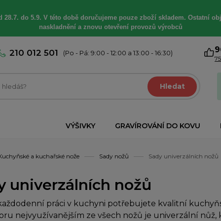
 28.7. do 5.9. V této době
doručujeme
pouze zboží skladem. Ostatní
ob
naskladnění a znovu otevření provozů výrobců
9
210 012 501
(Po - Pá: 9:00 - 12:00 a 13:00 - 16:30)
75
Hledat
VÝŠIVKY
GRAVÍROVÁNÍ DO KOVU
Kuchyňské a kuchařské nože
Sady nožů
Sady univerzálních nožů
y univerzálních nožů
každodenní práci v kuchyni potřebujete kvalitní kuchyň
ru nejvyužívanějším ze všech nožů je univerzální nůž, k