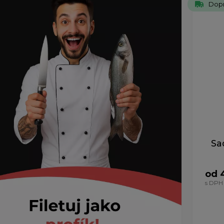
Dop
Sa
od 
s DPH