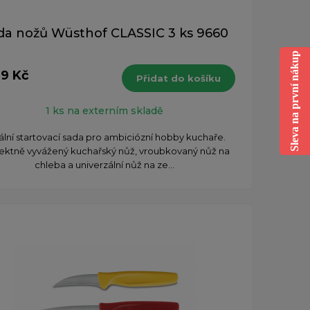
da nožů Wüsthof CLASSIC 3 ks 9660
Sleva na první nákup
99 Kč
Přidat do košíku
1 ks na externím skladě
ální startovací sada pro ambiciózní hobby kuchaře.
ektně vyvážený kuchařský nůž, vroubkovaný nůž na
chleba a univerzální nůž na ze...