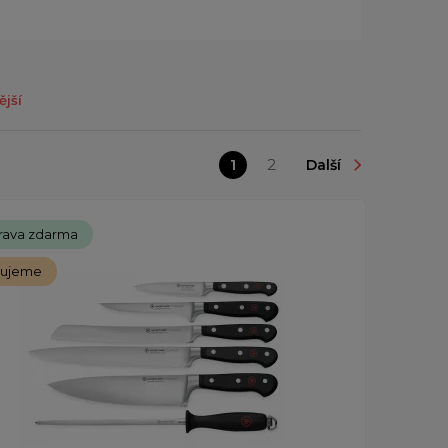
ější
1
2
Další
rava zdarma
čujeme