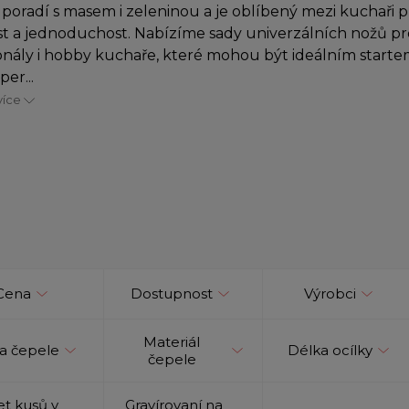
poradí s masem i zeleninou a je oblíbený mezi kuchaři 
t a jednoduchost. Nabízíme sady univerzálních nožů pr
onály i hobby kuchaře, které mohou být ideálním starte
per...
více
Cena
Dostupnost
Výrobci
Materiál
a čepele
Délka ocílky
čepele
t kusů v
Gravírovaní na