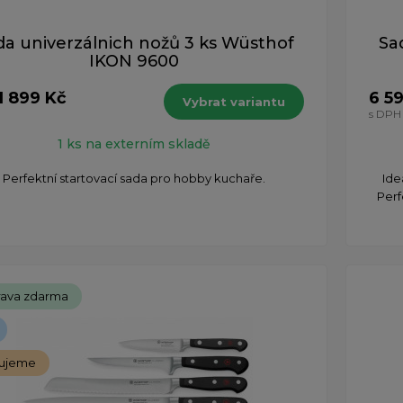
da univerzálnich nožů 3 ks Wüsthof
Sa
IKON 9600
1 899 Kč
6 5
Vybrat variantu
s DPH
1 ks na externím skladě
Perfektní startovací sada pro hobby kuchaře.
Ide
Perf
ava zdarma
ujeme