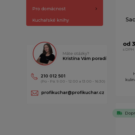
Pro domácnost
Sad
Kuchařské knihy
od 3
s DPH
Máte otázky?
Kristína Vám poradí
210 012 501
kulin
(Po - Pá: 9:00 - 12:00 a 13:00 - 16:30)
profikuchar@profikuchar.cz
Dopr