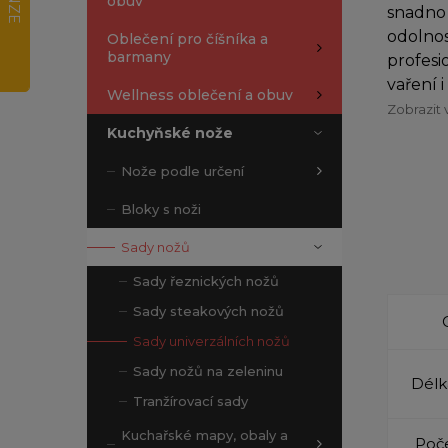
obuv
snadno 
odolnos
Oblečení pro číšníka a
barmany
profesi
vaření i 
Wellness oblečení a obuv
Zobrazit 
Kuchyňské nože
Nože podle určení
Bloky s noži
Sady nožů
Sady řeznických nožů
Sady steakových nožů
Sady univerzálních nožů
Sady nožů na zeleninu
Délk
Tranžírovací sady
Kuchařské mapy, obaly a
Poče