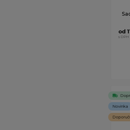
Sa
od 1
s DPH
Dopr
Novinka
Doporuč