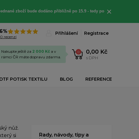
×
jednané
zboží bude dodáno
přibližně
po 15.9 - t
edy po
6%
Přihlášení
Registrace
0 recenzí
0,00 Kč
Nakupte ještě za
2 000 Kč
a v
0
rámci ČR máte dopravu zdarma.
s DPH
DTF POTISK TEXTILU
BLOG
REFERENCE
ský nůž.
Rady, návody, tipy a
terý si