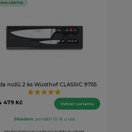
rava zdarma
da nožů 2 ks Wüsthof CLASSIC 9755
4 479 Kč
Vybrat variantu
Skladem
, pondělí 10. 8. u vás
Ideální startovací sada pro hobby kuchaře.