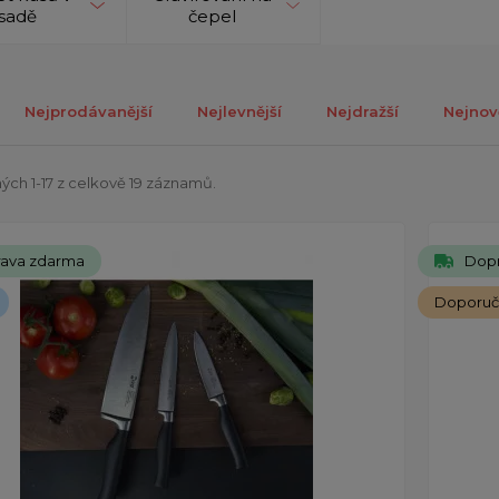
sadě
čepel
Nejprodávanější
Nejlevnější
Nejdražší
Nejnov
ch 1-17 z celkově 19 záznamů.
ava zdarma
Dop
Doporu