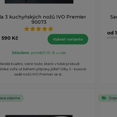
a 3 kuchyňských nožů IVO Premier
Sa
90073
od 1
 590 Kč
s DPH
Vybrat variantu
Skladem
, pondělí 10. 8. u vás
Hledáš kvalitní, ostré nože, které v tobě probudí
ářské zvíře už během přípravy jídla?! Díky 3 - kusové
sadě nožů IVO Premier se st...
ava zdarma
Dop