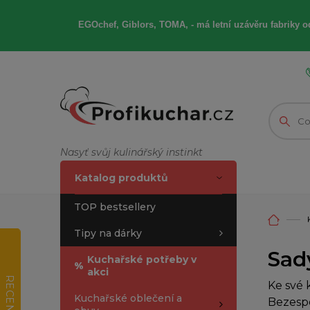
EGOchef, Giblors, TOMA, -
má letní
uzávěru fabriky od
Nasyť svůj kulinářský instinkt
Katalog produktů
TOP bestsellery
Tipy na dárky
Sad
Kuchařské potřeby v
%
akci
RECENZE
Ke své 
Kuchařské oblečení a
Bezespo