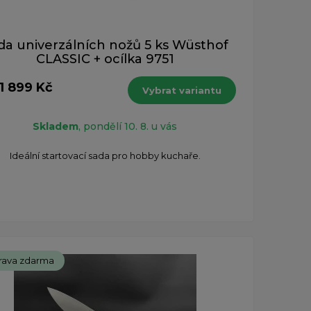
da univerzálních nožů 5 ks Wüsthof
CLASSIC + ocílka 9751
1 899 Kč
Vybrat variantu
Skladem
, pondělí 10. 8. u vás
Ideální startovací sada pro hobby kuchaře.
rava zdarma