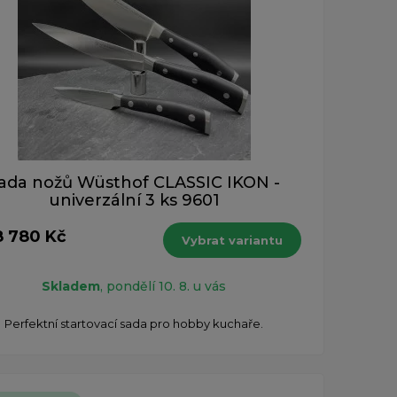
ada nožů Wüsthof CLASSIC IKON -
univerzální 3 ks 9601
8 780 Kč
Vybrat variantu
Skladem
, pondělí 10. 8. u vás
Perfektní startovací sada pro hobby kuchaře.