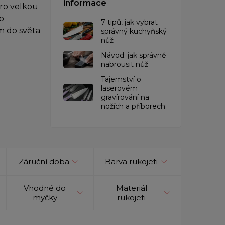
informace
pro velkou
o
7 tipů, jak vybrat
m do světa
správný kuchyňský
nůž
Návod: jak správně
nabrousit nůž
Tajemství o
laserovém
gravírování na
nožích a příborech
Záruční doba
Barva rukojeti
Vhodné do
Materiál
myčky
rukojeti