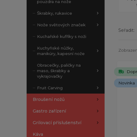
pouzdra na nože
Škrabky, rukavice
Nože světových značek
Seřadit:
Kuchařské kufříky s noži
Kuchyňské nůžky,
Zobrazený
manikúry, kapesní nože
Obracečky, paličky na
maso, škrabky a
Dopr
vykrajovačky
Novinka
Fruit Carving
Broušení nožů
Gastro zařízení
Grilovací příslušenství
Káva