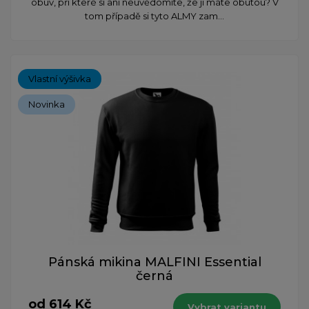
obuv, při které si ani neuvědomíte, že ji máte obutou? V
tom případě si tyto ALMY zam...
Vlastní výšivka
Novinka
Pánská mikina MALFINI Essential
černá
od 614 Kč
Vybrat variantu