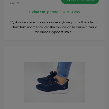
s DPH
Skladem
, pondělí 10. 8. u vás
Vyzkoušej naše mikiny a cíti se stylově, pohodlně a teplo
v každém momentě Pánská mikina v bílé barvě ti zaručí,
že budeš vypadat stále...