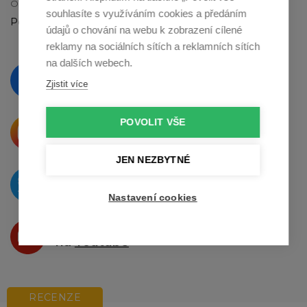
OTEVÍRACÍ DOBA
souhlasíte s využíváním cookies a předáním
Po - Pá: 9:00 - 12:00 a 13:00 - 16:30
údajů o chování na webu k zobrazení cílené
reklamy na sociálních sítích a reklamních sítích
na dalších webech.
Vzdělávejte se a sledujte nás
na
Facebooku
Zjistit více
POVOLIT VŠE
Krásné produkty si přímo říkají
o sdílení na
Instagramu
JEN NEZBYTNÉ
O novinkách píšeme
na
Twitteru
Nastavení cookies
Produkty Vám představujeme
na
Youtube
RECENZE