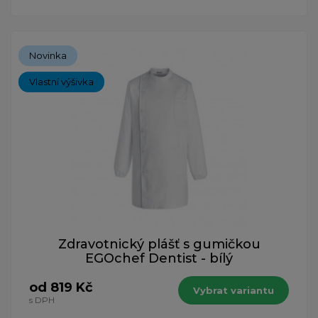
Novinka
Vlastní výšivka
Zdravotnický plášť s gumičkou
EGOchef Dentist - bílý
od 819 Kč
Vybrat variantu
s DPH