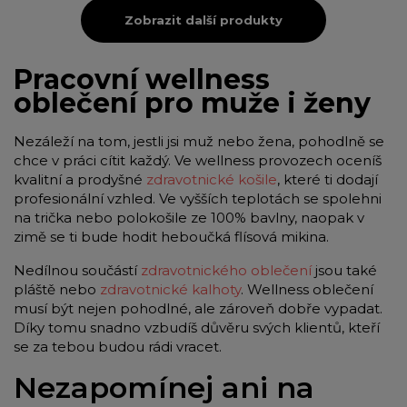
Zobrazit další produkty
Pracovní wellness
oblečení pro muže i ženy
Nezáleží na tom, jestli jsi muž nebo žena, pohodlně se
chce v práci cítit každý. Ve wellness provozech oceníš
kvalitní a prodyšné
zdravotnické košile
, které ti dodají
profesionální vzhled. Ve vyšších teplotách se spolehni
na trička nebo polokošile ze 100% bavlny, naopak v
zimě se ti bude hodit heboučká flísová mikina.
Nedílnou součástí
zdravotnického oblečení
jsou také
pláště nebo
zdravotnické kalhoty
. Wellness oblečení
musí být nejen pohodlné, ale zároveň dobře vypadat.
Díky tomu snadno vzbudíš důvěru svých klientů, kteří
se za tebou budou rádi vracet.
Nezapomínej ani na