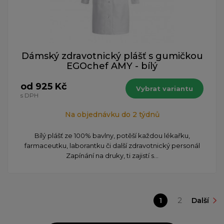
Dámský zdravotnický plášť s gumičkou
EGOchef AMY - bílý
od 925 Kč
Vybrat variantu
s DPH
Na objednávku do 2 týdnů
Bílý plášť ze 100% bavlny, potěší každou lékařku,
farmaceutku, laborantku či další zdravotnický personál
Zapínání na druky, ti zajistí s...
1
2
Další