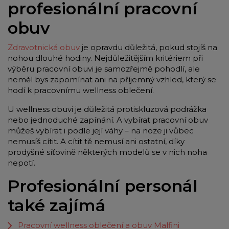
profesionální pracovní
obuv
Zdravotnická obuv
je opravdu důležitá, pokud stojíš na
nohou dlouhé hodiny. Nejdůležitějším kritériem při
výběru pracovní obuvi je samozřejmě pohodlí, ale
neměl bys zapomínat ani na příjemný vzhled, který se
hodí k pracovnímu wellness oblečení.
U wellness obuvi je důležitá protiskluzová podrážka
nebo jednoduché zapínání. A vybírat pracovní obuv
můžeš vybírat i podle její váhy – na noze ji vůbec
nemusíš cítit. A cítit tě nemusí ani ostatní, díky
prodyšné síťovině některých modelů se v nich noha
nepotí.
Profesionální personál
také zajímá
Pracovní wellness oblečení a obuv Malfini