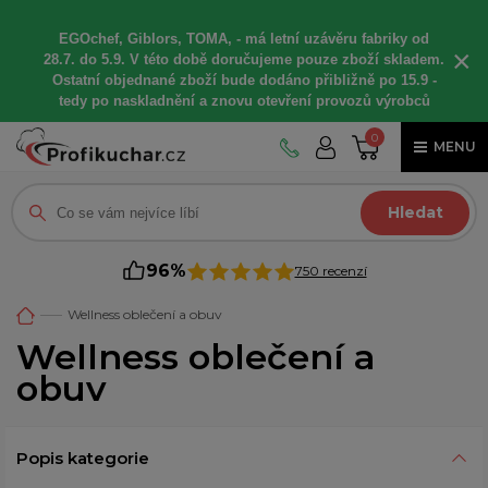
EGOchef, Giblors, TOMA, -
má letní
uzávěru fabriky od
×
28.7. do 5.9. V této době
doručujeme
pouze zboží skladem.
Ostatní
objednané
zboží bude dodáno
přibližně
po 15.9 -
t
edy po naskladnění a znovu otevření provozů výrobců
0
MENU
Hledat
96%
750 recenzí
Wellness oblečení a obuv
Wellness oblečení a
obuv
Popis kategorie