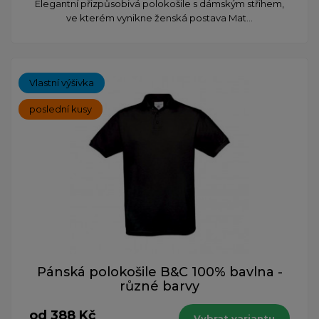
Elegantní přizpůsobivá polokošile s dámským střihem,
ve kterém vynikne ženská postava Mat...
Vlastní výšivka
poslední kusy
Pánská polokošile B&C 100% bavlna -
různé barvy
od 388 Kč
Vybrat variantu