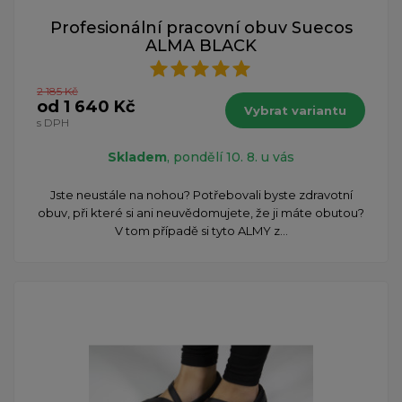
Profesionální pracovní obuv Suecos
ALMA BLACK
2 185 Kč
od 1 640 Kč
Vybrat variantu
s DPH
Skladem
, pondělí 10. 8. u vás
Jste neustále na nohou? Potřebovali byste zdravotní
obuv, při které si ani neuvědomujete, že ji máte obutou?
V tom případě si tyto ALMY z...