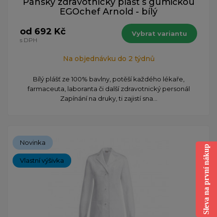
Pánský zdravotnický plášť s gumičkou
EGOchef Arnold - bílý
od 692 Kč
Vybrat variantu
s DPH
Na objednávku do 2 týdnů
Bílý plášť ze 100% bavlny, potěší každého lékaře,
farmaceuta, laboranta či další zdravotnický personál
Zapínání na druky, ti zajistí sna...
Novinka
Sleva na první nákup
Vlastní výšivka