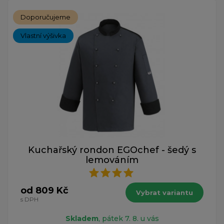
Doporučujeme
Vlastní výšivka
Kuchařský rondon EGOchef - šedý s
lemováním
od 809 Kč
Vybrat variantu
s DPH
Skladem
, pátek 7. 8. u vás