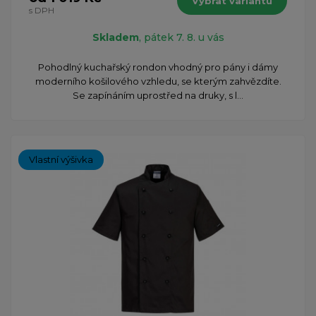
Vybrat variantu
s DPH
Skladem
, pátek 7. 8. u vás
Pohodlný kuchařský rondon vhodný pro pány i dámy
moderního košilového vzhledu, se kterým zahvězdíte.
Se zapínáním uprostřed na druky, s l...
Vlastní výšivka