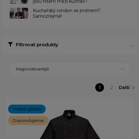
jsou hitem mezi kuchaři?
Kuchařský rondon se jménem?
Samozřejmě!
Filtrovat produkty
Nejprodávanější
1
2
Další
Vlastní výšivka
Doporučujeme