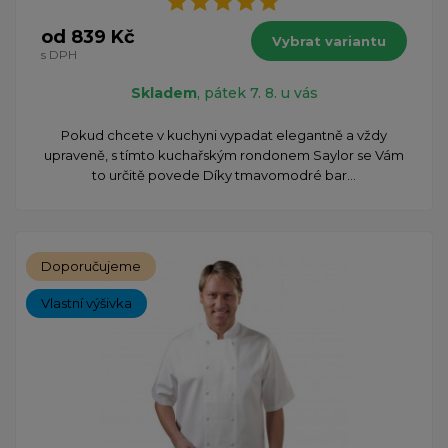
od 839 Kč
Vybrat variantu
s DPH
Skladem
, pátek 7. 8. u vás
Pokud chcete v kuchyni vypadat elegantně a vždy
upraveně, s tímto kuchařským rondonem Saylor se Vám
to určitě povede Díky tmavomodré bar...
Doporučujeme
Vlastní výšivka