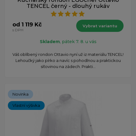
Kuchařský rondon EGOchef Ottavio
TENCEL černý - dlouhý rukáv
od 1 119 Kč
Vybrat variantu
s DPH
Skladem
, pátek 7. 8. u vás
Váš oblíbený rondon Ottavio nyní už iz materiálu TENCEL!
Lehoučký jako pírko a navíc s pohodlnou a praktickou
síťovinou na zádech. Prakti...
Novinka
Vlastní výšivka