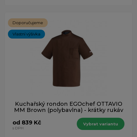
Doporučujeme
Vlastní výšivka
Kuchařský rondon EGOchef OTTAVIO
MM Brown (polybavlna) - krátky rukáv
od 839 Kč
Vybrat variantu
s DPH