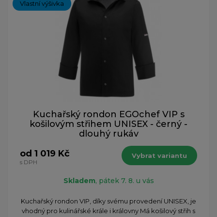
Vlastní výšivka
Kuchařský rondon EGOchef VIP s
košilovým střihem UNISEX - černý -
dlouhý rukáv
od 1 019 Kč
Vybrat variantu
s DPH
Skladem
, pátek 7. 8. u vás
​Kuchařský rondon VIP, díky svému provedení UNISEX, je
vhodný pro kulinářské krále i královny Má košilový střih s