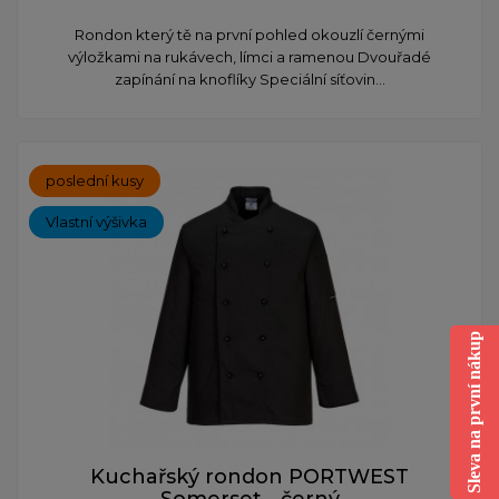
​Rondon který tě na první pohled okouzlí černými
výložkami na rukávech, límci a ramenou Dvouřadé
zapínání na knoflíky Speciální síťovin...
poslední kusy
Vlastní výšivka
Sleva na první nákup
Kuchařský rondon PORTWEST