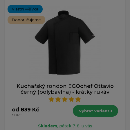
Vlastní výšivka
Doporučujeme
Kuchařský rondon EGOchef Ottavio
černý (polybavlna) - krátky rukáv
od 839 Kč
Vybrat variantu
s DPH
Skladem
, pátek 7. 8. u vás