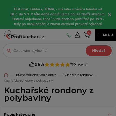
EGOchef, Giblors, TOMA, -
má letní
uzávěru fabriky od
×
28.7. do 5.9. V této době
doručujeme
pouze zboží skladem.
Ostatní
objednané
zboží bude dodáno
přibližně
po 15.9 -
t
edy po naskladnění a znovu otevření provozů výrobců
0
MENU
Hledat
96%
750 recenzí
Kuchařské oblečení a obuv
Kuchařské rondony
Kuchařské rondony z polybavlny
Kuchařské rondony z
polybavlny
Popis kategorie