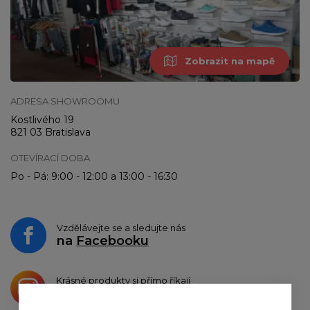
Zobrazit na mapě
ADRESA SHOWROOMU
Kostlivého 19
821 03 Bratislava
OTEVÍRACÍ DOBA
Po - Pá: 9:00 - 12:00 a 13:00 - 16:30
Vzdělávejte se a sledujte nás
na
Facebooku
Krásné produkty si přímo říkají
o sdílení na
Instagramu