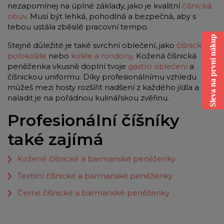
nezapomínej na úplné základy, jako je kvalitní
číšnická
obuv
. Musí být lehká, pohodlná a bezpečná, aby s
tebou ustála zběsilé pracovní tempo.
Sleva na první nákup
Stejně důležité je také svrchní oblečení, jako
číšnické
polokošile
nebo
košile a rondony
. Kožená číšnická
peněženka vkusně doplní tvoje
gastro oblečení
a
číšnickou uniformu. Díky profesionálnímu vzhledu
můžeš mezi hosty rozšířit nadšení z každého jídla a
naladit je na pořádnou kulinářskou zvěřinu.
Profesionální číšníky
také zajímá
Kožené číšnické a barmanské peněženky
Textilní číšnické a barmanské peněženky
Černé číšnické a barmanské peněženky