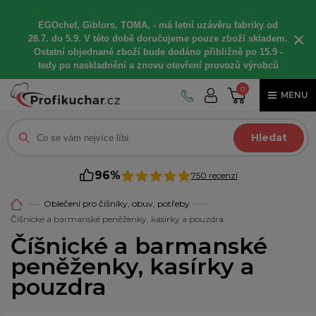
EGOchef, Giblors, TOMA, -
má letní
uzávěru fabriky od
×
28.7. do 5.9. V této době
doručujeme
pouze zboží skladem.
Ostatní
objednané
zboží bude dodáno
přibližně
po 15.9 -
t
edy po naskladnění a znovu otevření provozů výrobců
0
MENU
Hledat
96%
750 recenzí
Oblečení pro číšníky, obuv, potřeby
Číšnické a barmanské peněženky, kasírky a pouzdra
Číšnické a barmanské
peněženky, kasírky a
pouzdra