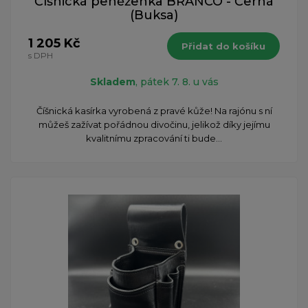
Číšnická peněženka BRANCO - Černá
(Buksa)
1 205 Kč
Přidat do košíku
s DPH
Skladem
, pátek 7. 8. u vás
Číšnická kasírka vyrobená z pravé kůže! Na rajónu s ní
můžeš zažívat pořádnou divočinu, jelikož díky jejímu
kvalitnímu zpracování ti bude...