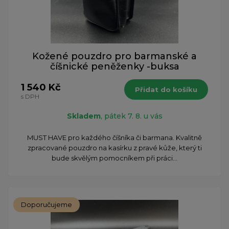
Kožené pouzdro pro barmanské a
číšnické peněženky -buksa
1 540 Kč
Přidat do košíku
s DPH
Skladem
, pátek 7. 8. u vás
MUST HAVE pro každého číšníka či barmana. Kvalitně
zpracované pouzdro na kasírku z pravé kůže, který ti
bude skvělým pomocníkem při práci...
Doporučujeme