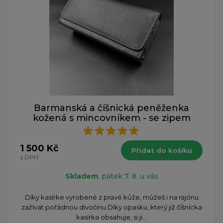
Barmanská a číšnická peněženka
kožená s mincovníkem - se zipem
1 500 Kč
Přidat do košíku
s DPH
Skladem
, pátek 7. 8. u vás
Díky kasírke vyrobené z pravé kůže, můžeš i na rajónu
zažívat pořádnou divočinu Díky opasku, který již číšnícka
kasírka obsahuje, si ji...