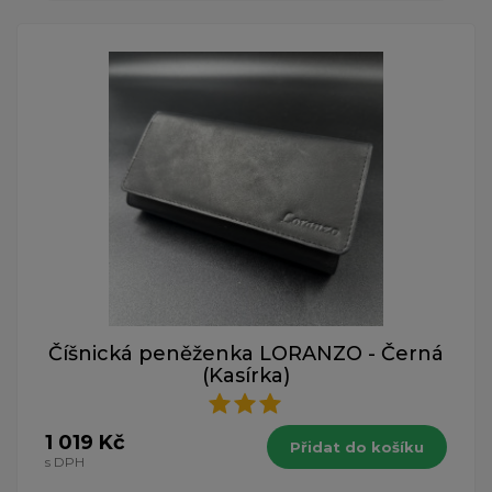
Číšnická peněženka LORANZO - Černá
(Kasírka)
1 019 Kč
Přidat do košíku
s DPH