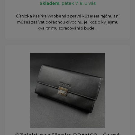
Skladem
, pátek 7. 8. u vás
Číšnická kasírka vyrobená z pravé kůže! Na rajónu s ní
můžeš zažívat pořádnou divočinu, jelikož díky jejímu
kvalitnímu zpracování ti bude...