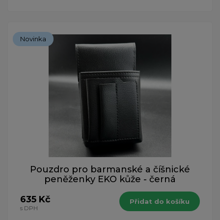
Novinka
Pouzdro pro barmanské a číšnické
peněženky EKO kůže - černá
635 Kč
Přidat do košíku
s DPH