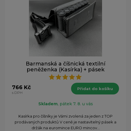
Barmanská a číšnická textilní
peněženka (Kasírka) + pásek
766 Kč
Přidat do košíku
s DPH
Skladem
, pátek 7. 8. u vás
Kasírka pro číšníky je Vámi zvolená za jeden z TOP
prodávaných produktů V ceně je nastavitelný pásek a
držák na euromince EURO mincov...