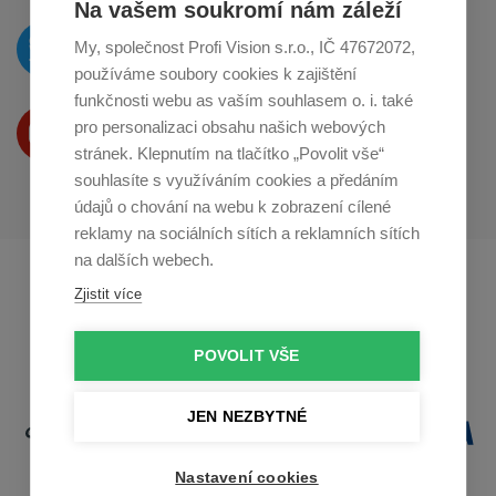
Na vašem soukromí nám záleží
O novinkách píšeme
My, společnost Profi Vision s.r.o., IČ 47672072,
na
Twitteru
používáme soubory cookies k zajištění
funkčnosti webu as vaším souhlasem o. i. také
Produkty Vám představujeme
pro personalizaci obsahu našich webových
na
Youtube
stránek. Klepnutím na tlačítko „Povolit vše“
souhlasíte s využíváním cookies a předáním
údajů o chování na webu k zobrazení cílené
reklamy na sociálních sítích a reklamních sítích
na dalších webech.
Profikuchar.sk
Profikoch.at
Zjistit více
Profiszakacs.hu
POVOLIT VŠE
JEN NEZBYTNÉ
Nastavení cookies