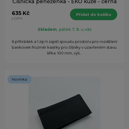
Číšnická peněženka - EKO kůže - černá
635 Kč
Přidat do košíku
s DPH
Skladem
, pátek 7. 8. u vás
6 přihrádek a 1 zip ti zajistí spoustu prostoru pro rozdělení
bankovek Rozměr kasírky pro číšníky v uzavřeném stavu:
šířka: 100 mm, výš...
Novinka