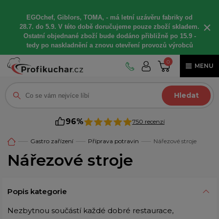
EGOchef, Giblors, TOMA, -
má letní
uzávěru fabriky od
×
28.7. do 5.9. V této době
doručujeme
pouze zboží skladem.
Ostatní
objednané
zboží bude dodáno
přibližně
po 15.9 -
t
edy po naskladnění a znovu otevření provozů výrobců
0
MENU
Hledat
96%
750 recenzí
Gastro zařízení
Příprava potravin
Nářezové stroje
Nářezové stroje
Popis kategorie
Nezbytnou součástí každé dobré restaurace,