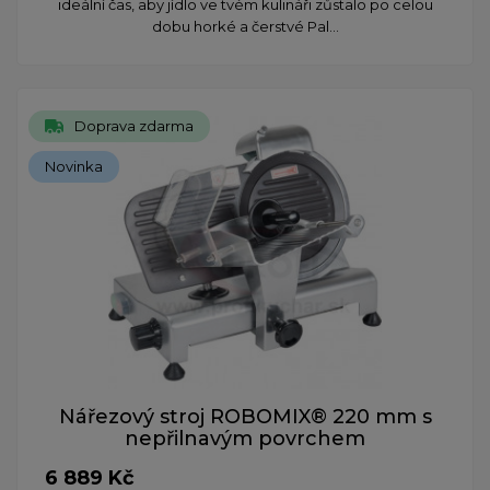
ideální čas, aby jídlo ve tvém kulináři zůstalo po celou
dobu horké a čerstvé Pal...
Doprava zdarma
Novinka
Nářezový stroj ROBOMIX® 220 mm s
nepřilnavým povrchem
6 889 Kč