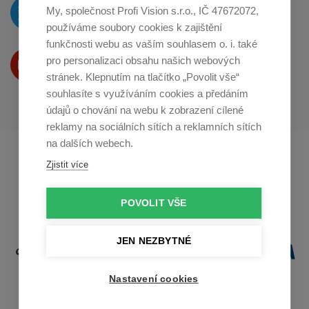
O novinkách píšeme
My, společnost Profi Vision s.r.o., IČ 47672072,
na
Twitteru
používáme soubory cookies k zajištění
funkčnosti webu as vaším souhlasem o. i. také
Produkty Vám představujeme
pro personalizaci obsahu našich webových
na
Youtube
stránek. Klepnutím na tlačítko „Povolit vše“
souhlasíte s využíváním cookies a předáním
údajů o chování na webu k zobrazení cílené
reklamy na sociálních sítích a reklamních sítích
na dalších webech.
Profikuchar.sk
Profikoch.at
Zjistit více
Profiszakacs.hu
POVOLIT VŠE
JEN NEZBYTNÉ
Nastavení cookies