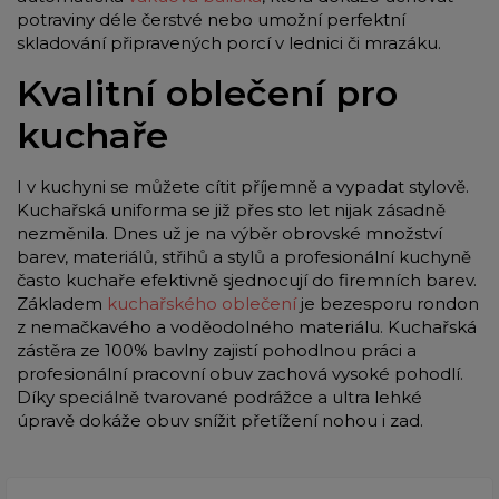
potraviny déle čerstvé nebo umožní perfektní
skladování připravených porcí v lednici či mrazáku.
Kvalitní oblečení pro
kuchaře
I v kuchyni se můžete cítit příjemně a vypadat stylově.
Kuchařská uniforma se již přes sto let nijak zásadně
nezměnila. Dnes už je na výběr obrovské množství
barev, materiálů, střihů a stylů a profesionální kuchyně
často kuchaře efektivně sjednocují do firemních barev.
Základem
kuchařského oblečení
je bezesporu rondon
z nemačkavého a voděodolného materiálu. Kuchařská
zástěra ze 100% bavlny zajistí pohodlnou práci a
profesionální pracovní obuv zachová vysoké pohodlí.
Díky speciálně tvarované podrážce a ultra lehké
úpravě dokáže obuv snížit přetížení nohou i zad.