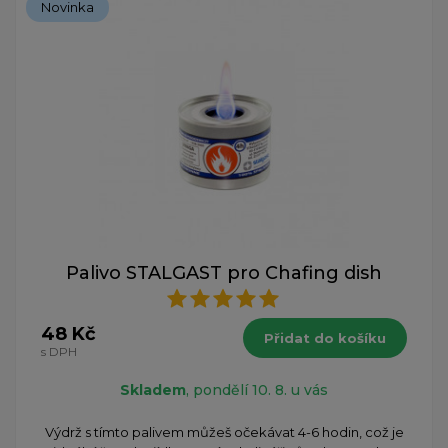
Novinka
Palivo STALGAST pro Chafing dish
48 Kč
Přidat do košíku
s DPH
Skladem
, pondělí 10. 8. u vás
Výdrž s tímto palivem můžeš očekávat 4-6 hodin, což je