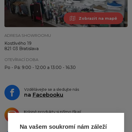
Zobrazit na mapě
ADRESA SHOWROOMU
Kostlivého 19
821 03 Bratislava
OTEVÍRACÍ DOBA
Po - Pá: 9:00 - 12:00 a 13:00 - 16:30
Vzdělávejte se a sledujte nás
na
Facebooku
Krásné produkty si přímo říkají
o sdílení na
Instagramu
Na vašem soukromí nám záleží