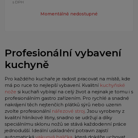
s DPH
Momentálně nedostupné
Profesionální vybavení
kuchyně
Pro každého kuchaře je radost pracovat na místě, kde
má po ruce to nejlepší vybavení. Kvalitní
kuchyňské
nože
si kuchaři vybírají na celý život a nejinak je tomu i s
profesionálním gastro zařízením. Pro rychlé a snadné
nakrájení těch nejtenčích plátků sýrů nebo uzenin
zvolte profesionální
nářezové stroj
. Jsou vyrobeny z
kvalitní hliníkové litiny, snadno se udržují a díky
speciálnímu sklonu nožů se stává každodenní práce
jednodušší. Ideální uskladnění potravin zajistí
automatická
vakuová balička
, která dokáže uchovat