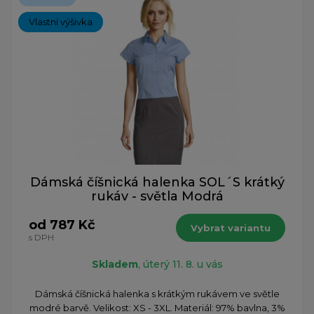
Vlastní výšivka
Dámská číšnická halenka SOL´S krátký
rukáv - světla Modrá
od 787 Kč
Vybrat variantu
s DPH
Skladem
, úterý 11. 8. u vás
Dámská číšnická halenka s krátkým rukávem ve světle
modré barvě. Velikost: XS - 3XL. Materiál: 97% bavlna, 3%