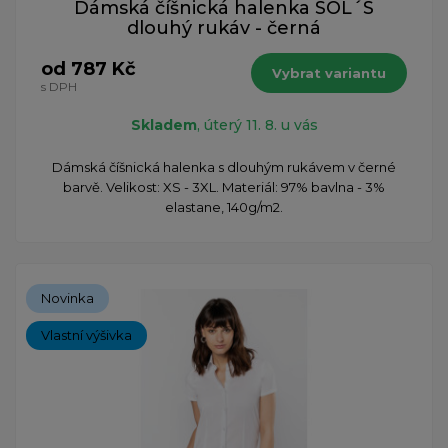
Dámská číšnická halenka SOL´S
dlouhý rukáv - černá
od 787 Kč
Vybrat variantu
s DPH
Skladem
, úterý 11. 8. u vás
Dámská číšnická halenka s dlouhým rukávem v černé
barvě. Velikost: XS - 3XL. Materiál: 97% bavlna - 3%
elastane, 140g/m2.
Novinka
Vlastní výšivka