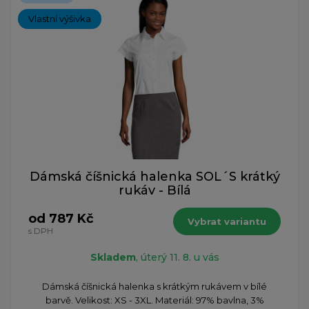
Vlastní výšivka
Dámská číšnická halenka SOL´S krátký
rukáv - Bílá
od 787 Kč
Vybrat variantu
s DPH
Skladem
, úterý 11. 8. u vás
Dámská číšnická halenka s krátkým rukávem v bílé
barvě. Velikost: XS - 3XL. Materiál: 97% bavlna, 3%