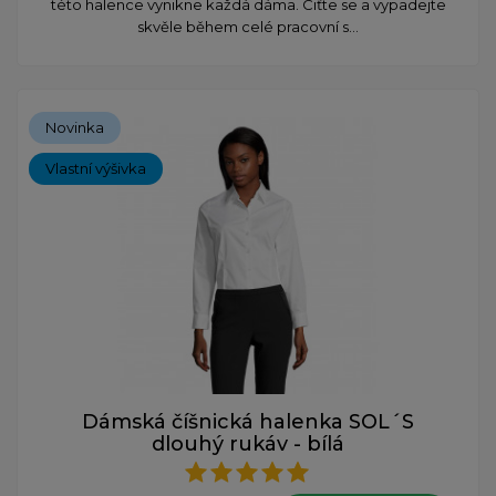
této halence vynikne každá dáma. Ciťte se a vypadejte
skvěle během celé pracovní s...
Novinka
Vlastní výšivka
Dámská číšnická halenka SOL´S
dlouhý rukáv - bílá