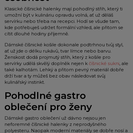
Klasické číšnické halenky mají pohodlný střih, který ti
umožní být v kulináriu opravdu volná, ať už děláš
servírku nebo třeba na recepci. Hodí se všude tam,
kde potřebuješ udržet formální vzhled, ale přitom se
cítit dlouhé hodiny příjemně.
Dámské číšnické košile dokonale podtrhnou tvůj styl,
ať už jde o délku rukávů, tvar límce nebo barvu.
Ženskost dodá projmutý střih, který z košile pro
servírky udělá skvělý doplněk nejen k
číšnické sukni
, ale
také kalhotám. Lehký a přitom pevný materiál dobře
drží tvar a ty můžeš bez obav následovat svůj
kulinářský instinkt.
Pohodlné gastro
oblečení pro ženy
Dámské gastro oblečení už dávno nejsou jen
neforemné číšnické halenky z neprodyšného
polyesteru. Naopak moderní materiály se dobře nosí a