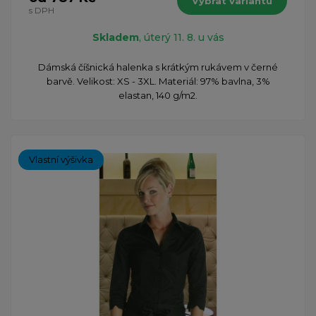
Vybrat variantu
s DPH
Skladem
, úterý 11. 8. u vás
Dámská číšnická halenka s krátkým rukávem v černé
barvě. Velikost: XS - 3XL. Materiál: 97% bavlna, 3%
elastan, 140 g/m2.
Vlastní výšivka