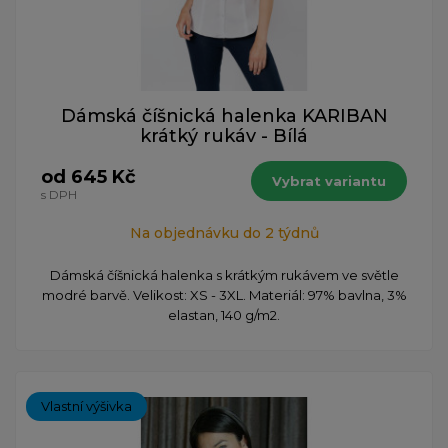
Dámská číšnická halenka KARIBAN
krátký rukáv - Bílá
od 645 Kč
Vybrat variantu
s DPH
Na objednávku do 2 týdnů
Dámská číšnická halenka s krátkým rukávem ve světle
modré barvě. Velikost: XS - 3XL. Materiál: 97% bavlna, 3%
elastan, 140 g/m2.
Vlastní výšivka