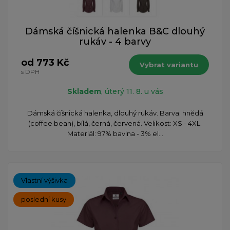
Dámská číšnická halenka B&C dlouhý
rukáv - 4 barvy
od 773 Kč
Vybrat variantu
s DPH
Skladem
, úterý 11. 8. u vás
Dámská číšnická halenka, dlouhý rukáv. Barva: hnědá
(coffee bean), bílá, černá, červená. Velikost: XS - 4XL.
Materiál: 97% bavlna - 3% el...
Vlastní výšivka
poslední kusy