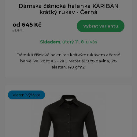
Dámská číšnická halenka KARIBAN
krátký rukáv - Černá
od 645 Kč
Vybrat variantu
s DPH
Skladem
, úterý 11. 8. u vás
Dámská číšnická halenka s krátkým rukávem v černé
barvě. Velikost: XS - 2XL. Materiál: 97% bavlna, 3%
elastan, 140 g/m2.
Vlastní výšivka