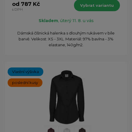
od 787 Kč
Vybrat variantu
s DPH
Skladem
, úterý 11. 8. u vás
Dámská číšnická halenka s dlouhým rukávem v bíle
barvě. Velikost: XS - 3XL. Materiál: 97% bavlna - 3%
elastane, 140g/m2.
Vlastní výšivka
poslední kusy