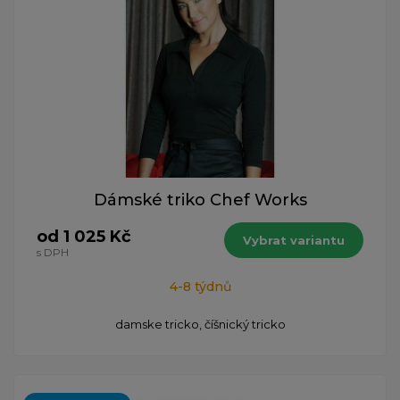
Dámské triko Chef Works
od 1 025 Kč
Vybrat variantu
s DPH
4-8 týdnů
damske tricko, číšnický tricko