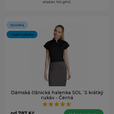
elastan, 140 g/m2.
Novinka
Vlastní výšivka
Dámská číšnická halenka SOL´S krátký
rukáv - Černá
od 787 Kč