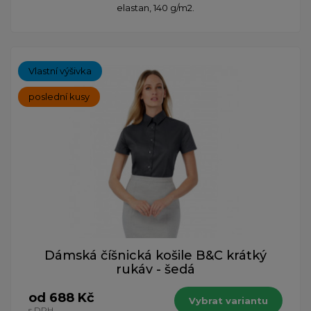
elastan, 140 g/m2.
Vlastní výšivka
poslední kusy
Dámská číšnická košile B&C krátký
rukáv - šedá
od 688 Kč
Vybrat variantu
s DPH