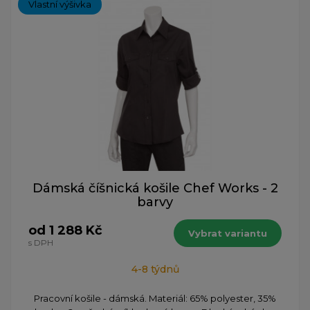
Vlastní výšivka
Dámská číšnická košile Chef Works - 2
barvy
od 1 288 Kč
Vybrat variantu
s DPH
4-8 týdnů
Pracovní košile - dámská. Materiál: 65% polyester, 35%