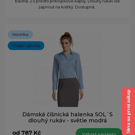
bavlna. 2 x přední príklopkové kapsy. Dlouhý rukáv lze
zapnout na krátký. Dostupná...
Novinka
Vlastní výšivka
Sleva na první nákup
Dámská číšnická halenka SOL´S
dlouhý rukáv - světle modrá
od 787 Kč
Vybrat variantu