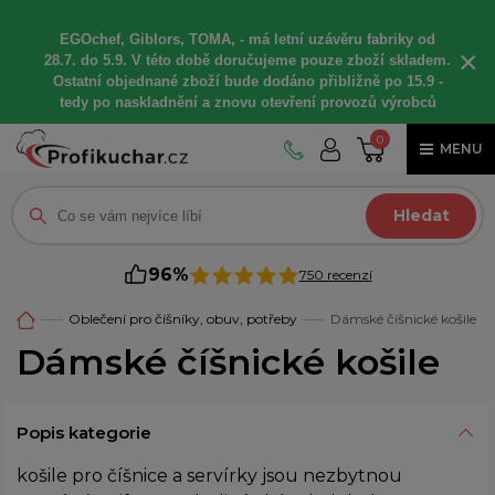
EGOchef, Giblors, TOMA, -
má letní
uzávěru fabriky od
×
28.7. do 5.9. V této době
doručujeme
pouze zboží skladem.
Ostatní
objednané
zboží bude dodáno
přibližně
po 15.9 -
t
edy po naskladnění a znovu otevření provozů výrobců
0
MENU
Hledat
96%
750 recenzí
Oblečení pro číšníky, obuv, potřeby
Dámské číšnické košile
Dámské číšnické košile
Popis kategorie
košile pro číšnice a servírky jsou nezbytnou