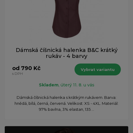
Dámská číšnická halenka B&C krátký
rukáv - 4 barvy
od 790 Kč
Vybrat variantu
s DPH
Skladem
, úterý 11. 8. u vás
Dámská číšnická halenka s krátkým rukávem. Barva:
hnědá, bílá, černá, červená. Velikost: XS - 4XL. Materiál:
97% bavlna, 3% elastan, 135 ...