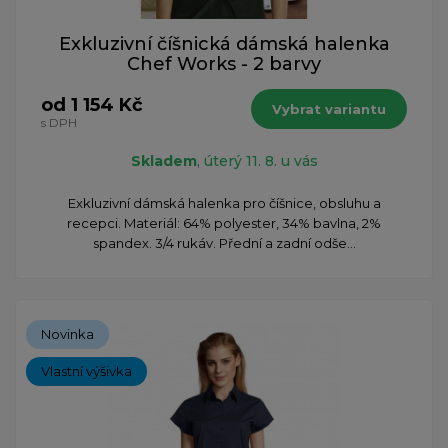
Exkluzivní číšnická dámská halenka
Chef Works - 2 barvy
od 1 154 Kč
Vybrat variantu
s DPH
Skladem
, úterý 11. 8. u vás
Exkluzivní dámská halenka pro číšnice, obsluhu a
recepci. Materiál: 64% polyester, 34% bavlna, 2%
spandex. 3/4 rukáv. Přední a zadní odše...
Novinka
Vlastní výšivka