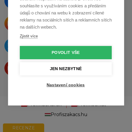
na
Facebooku
souhlasíte s využíváním cookies a předáním
údajů o chování na webu k zobrazení cílené
reklamy na sociálních sítích a reklamních sítích
Krásné produkty si přímo říkají
o sdílení na
Instagramu
na dalších webech.
Zjistit více
O novinkách píšeme
na
Twitteru
POVOLIT VŠE
Produkty Vám představujeme
JEN NEZBYTNÉ
na
Youtube
Nastavení cookies
Profikuchar.sk
Profikoch.at
Profiszakacs.hu
RECENZE