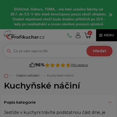
EGOchef, Giblors, TOMA, -
má letní
uzávěru fabriky od
×
28.7. do 5.9. V této době
doručujeme
pouze zboží skladem.
Ostatní
objednané
zboží bude dodáno
přibližně
po 15.9 -
t
edy po naskladnění a znovu otevření provozů výrobců
0
MENU
Hledat
96%
750 recenzí
Gastro zařízení
Kuchyňské náčiní
Kuchyňské náčiní
Popis kategorie
Jestliže v kuchyni trávíte podstatnou část dne, je