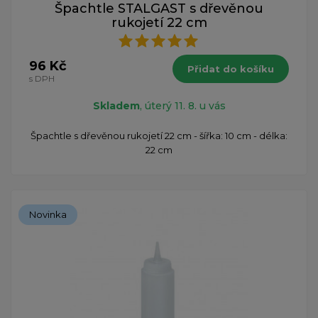
Špachtle STALGAST s dřevěnou
rukojetí 22 cm
96 Kč
Přidat do košíku
s DPH
Skladem
, úterý 11. 8. u vás
​Špachtle s dřevěnou rukojetí 22 cm - šířka: 10 cm - délka:
22 cm
Novinka