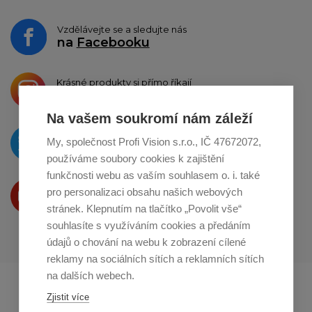
Vzdělávejte se a sledujte nás
na
Facebooku
Krásné produkty si přímo říkají
o sdílení na
Instagramu
Na vašem soukromí nám záleží
O novinkách píšeme
My, společnost Profi Vision s.r.o., IČ 47672072,
na
Twitteru
používáme soubory cookies k zajištění
funkčnosti webu as vaším souhlasem o. i. také
Produkty Vám představujeme
pro personalizaci obsahu našich webových
na
Youtube
stránek. Klepnutím na tlačítko „Povolit vše“
souhlasíte s využíváním cookies a předáním
údajů o chování na webu k zobrazení cílené
reklamy na sociálních sítích a reklamních sítích
na dalších webech.
Profikuchar.sk
Profikoch.at
Zjistit více
Profiszakacs.hu