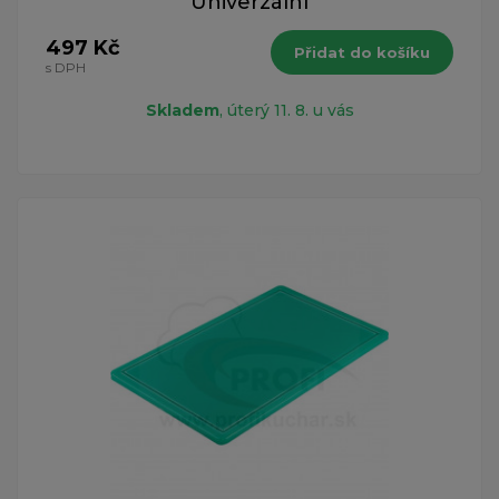
Univerzální
497 Kč
Přidat do košíku
s DPH
Skladem
, úterý 11. 8. u vás