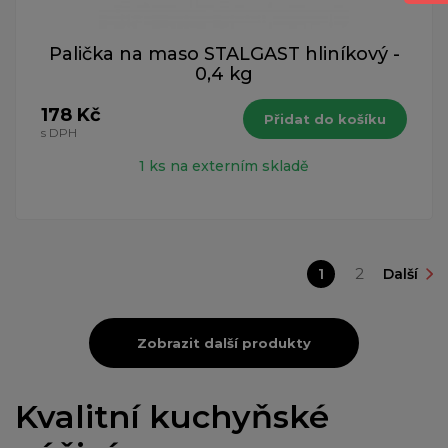
Palička na maso STALGAST hliníkový -
0,4 kg
178 Kč
Přidat do košíku
s DPH
1 ks na externím skladě
1
2
Další
Zobrazit další produkty
Kvalitní kuchyňské