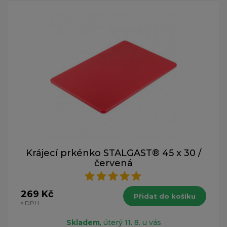
Krájecí prkénko STALGAST® 45 x 30 /
červená
269 Kč
Přidat do košíku
s DPH
Skladem
, úterý 11. 8. u vás