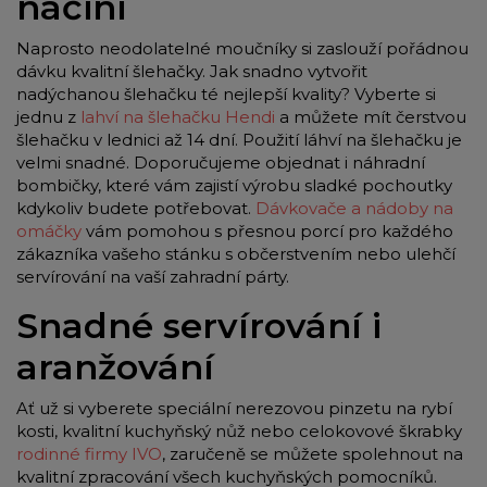
náčiní
Naprosto neodolatelné moučníky si zaslouží pořádnou
dávku kvalitní šlehačky. Jak snadno vytvořit
nadýchanou šlehačku té nejlepší kvality? Vyberte si
jednu z
lahví na šlehačku Hendi
a můžete mít čerstvou
šlehačku v lednici až 14 dní. Použití láhví na šlehačku je
velmi snadné. Doporučujeme objednat i náhradní
bombičky, které vám zajistí výrobu sladké pochoutky
kdykoliv budete potřebovat.
Dávkovače a nádoby na
omáčky
vám pomohou s přesnou porcí pro každého
zákazníka vašeho stánku s občerstvením nebo ulehčí
servírování na vaší zahradní párty.
Snadné servírování i
aranžování
Ať už si vyberete speciální nerezovou pinzetu na rybí
kosti, kvalitní kuchyňský nůž nebo celokovové škrabky
rodinné firmy IVO
, zaručeně se můžete spolehnout na
kvalitní zpracování všech kuchyňských pomocníků.