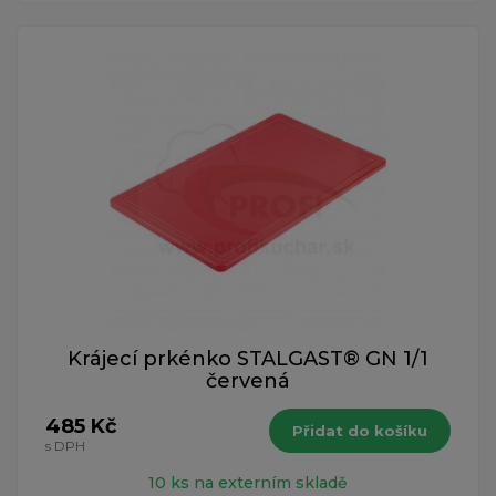
Krájecí prkénko STALGAST® GN 1/1
červená
485 Kč
Přidat do košíku
s DPH
10 ks na externím skladě