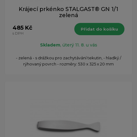
Krájecí prkénko STALGAST® GN 1/1
zelená
485 Kč
Přidat do košíku
s DPH
Skladem
, úterý 11. 8. u vás
- zelená - s drážkou pro zachytávání tekutin, - hladký /
rýhovaný povrch - rozměry: 530 x 325 x 20 mm