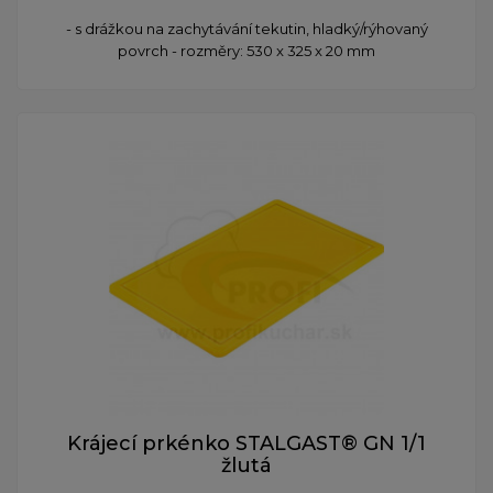
- s drážkou na zachytávání tekutin, hladký/rýhovaný
povrch - rozměry: 530 x 325 x 20 mm
Krájecí prkénko STALGAST® GN 1/1
žlutá