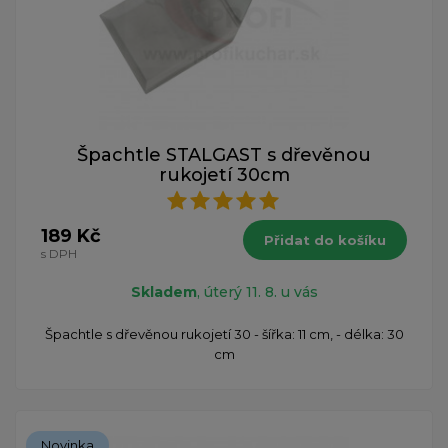
Špachtle STALGAST s dřevěnou
rukojetí 30cm
189 Kč
Přidat do košíku
s DPH
Skladem
, úterý 11. 8. u vás
​Špachtle s dřevěnou rukojetí 30 - šířka: 11 cm, - délka: 30
cm
Novinka