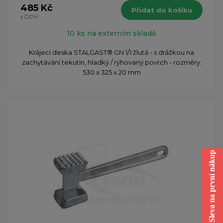
485 Kč
Přidat do košíku
s DPH
10 ks na externím skladě
Krájecí deska STALGAST® GN 1/1 žlutá - s drážkou na
zachytávání tekutin, hladký / rýhovaný povrch - rozměry:
530 x 325 x 20 mm
Sleva na první nákup