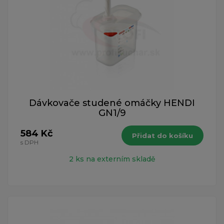
Dávkovače studené omáčky HENDI
GN1/9
584 Kč
Přidat do košíku
s DPH
2 ks na externím skladě