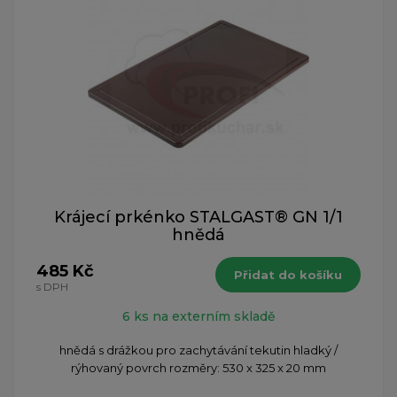
Krájecí prkénko STALGAST® GN 1/1
hnědá
485 Kč
Přidat do košíku
s DPH
6 ks na externím skladě
hnědá s drážkou pro zachytávání tekutin hladký /
rýhovaný povrch rozměry: 530 x 325 x 20 mm