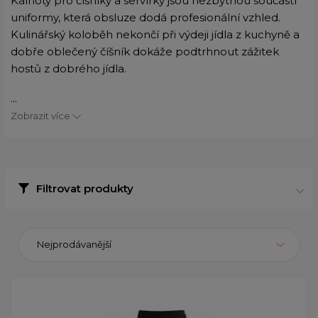
Kalhoty pro číšníky a servírky jsou nezbytnou součástí
uniformy, která obsluze dodá profesionální vzhled.
Kulinářský koloběh nekončí při výdeji jídla z kuchyně a
dobře oblečený číšník dokáže podtrhnout zážitek
hostů z dobrého jídla.
...
Zobrazit více
Filtrovat produkty
Nejprodávanější