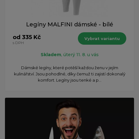
Legíny MALFINI dámské - bílé
od 335 Kč
Vybrat variantu
s DPH
Skladem
, úterý 11. 8. u vás
Dámské legíny, které potěší každou ženu v jejím
kulinářství. Jsou pohodlné, díky čemuž ti zajistí dokonalý
komfort. Legíny jsou tenké a p...