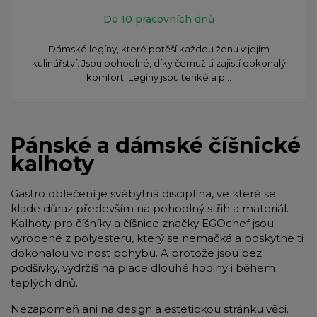
Do 10 pracovních dnů
Dámské legíny, které potěší každou ženu v jejím
kulinářství. Jsou pohodlné, díky čemuž ti zajistí dokonalý
komfort. Legíny jsou tenké a p...
Pánské a dámské číšnické
kalhoty
Gastro oblečení je svébytná disciplína, ve které se
klade důraz především na pohodlný střih a materiál.
Kalhoty pro číšníky a číšnice značky EGOchef jsou
vyrobené z polyesteru, který se nemačká a poskytne ti
dokonalou volnost pohybu. A protože jsou bez
podšívky, vydržíš na place dlouhé hodiny i během
teplých dnů.
Nezapomeň ani na design a estetickou stránku věci.