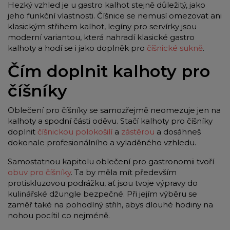
Hezký vzhled je u gastro kalhot stejně důležitý, jako
jeho funkční vlastnosti. Číšnice se nemusí omezovat ani
klasickým střihem kalhot, legíny pro servírky jsou
moderní variantou, která nahradí klasické gastro
kalhoty a hodí se i jako doplněk pro
číšnické sukně
.
Čím doplnit kalhoty pro
číšníky
Oblečení pro číšníky se samozřejmě neomezuje jen na
kalhoty a spodní části oděvu. Stačí kalhoty pro číšníky
doplnit
číšnickou polokošilí
a
zástěrou
a dosáhneš
dokonale profesionálního a vyladěného vzhledu.
Samostatnou kapitolu oblečení pro gastronomii tvoří
obuv pro číšníky
. Ta by měla mít především
protiskluzovou podrážku, ať jsou tvoje výpravy do
kulinářské džungle bezpečné. Při jejím výběru se
zaměř také na pohodlný střih, abys dlouhé hodiny na
nohou pocítil co nejméně.