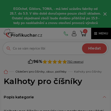
EGOchef, Giblors, TOMA, -
má letní
uzávěru fabriky od
×
28.7. do 5.9. V této době
doručujeme
pouze zboží skladem.
Ostatní
objednané
zboží bude dodáno
přibližně
po 15.9 -
t
edy po naskladnění a znovu otevření provozů výrobců
0
MENU
Hledat
96%
750 recenzí
Oblečení pro číšníky, obuv, potřeby
Kalhoty pro číšníky
Kalhoty pro číšníky
Popis kategorie