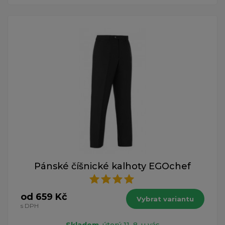
Pánské číšnické kalhoty EGOchef
od 659 Kč
Vybrat variantu
s DPH
Skladem
, úterý 11. 8. u vás