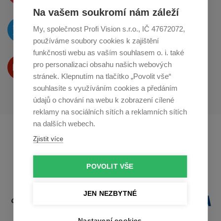
Na vašem soukromí nám záleží
O novinkách píšeme
My, společnost Profi Vision s.r.o., IČ 47672072,
na
Twitteru
používáme soubory cookies k zajištění
funkčnosti webu as vaším souhlasem o. i. také
Produkty Vám představujeme
pro personalizaci obsahu našich webových
na
Youtube
stránek. Klepnutím na tlačítko „Povolit vše“
souhlasíte s využíváním cookies a předáním
údajů o chování na webu k zobrazení cílené
reklamy na sociálních sítích a reklamních sítích
na dalších webech.
Profikuchar.sk
Profikoch.at
Zjistit více
Profiszakacs.hu
POVOLIT VŠE
JEN NEZBYTNÉ
Nastavení cookies