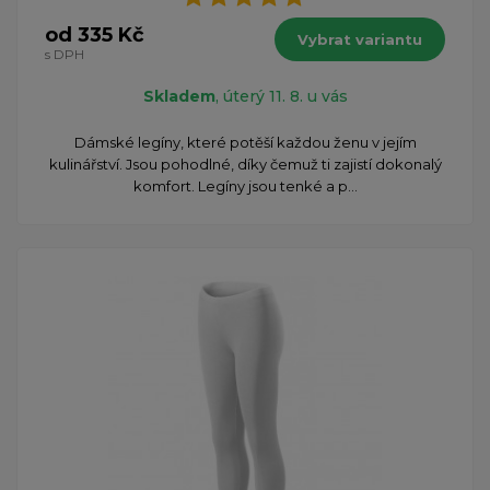
od 335 Kč
Vybrat variantu
s DPH
Skladem
, úterý 11. 8. u vás
Dámské legíny, které potěší každou ženu v jejím
kulinářství. Jsou pohodlné, díky čemuž ti zajistí dokonalý
komfort. Legíny jsou tenké a p...