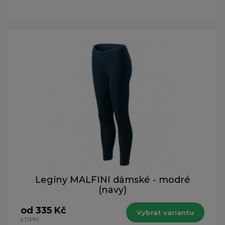
Legíny MALFINI dámské - modré
(navy)
od 335 Kč
Vybrat variantu
s DPH