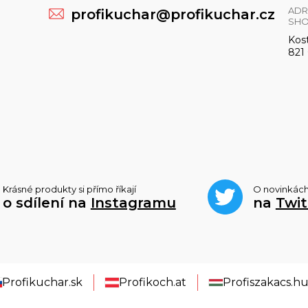
ADR
profikuchar@profikuchar.cz
SH
Kost
821 
Krásné produkty si přímo říkají
O novinkác
o sdílení na
Instagramu
na
Twit
Profikuchar.sk
Profikoch.at
Profiszakacs.h