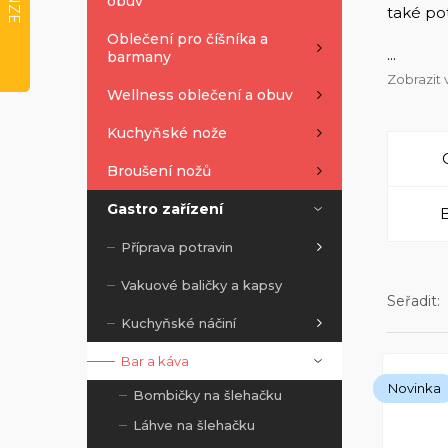
obuv
také po
Oblečení pro číšníka a
...
barmany
Zobrazit 
Wellness oblečení a obuv
Kuchyňské nože
Broušení nožů
Gastro zařízení
Příprava potravin
Vakuové baličky a kapsy
Seřadit:
Kuchyňské náčiní
Bar a káva
Zobrazený
Novinka
Bombičky na šlehačku
Láhve na šlehačku