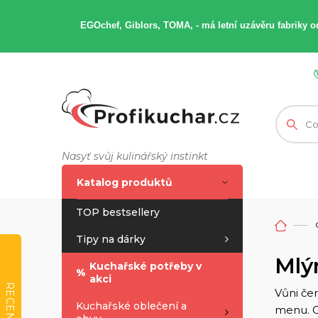
EGOchef, Giblors, TOMA, -
má letní
uzávěru fabriky od
Nasyť svůj kulinářský instinkt
Katalog produktů
TOP bestsellery
Tipy na dárky
Mlý
Kuchařské potřeby v
%
akci
RECENZE
Vůni čer
Kuchařské oblečení a
menu. O