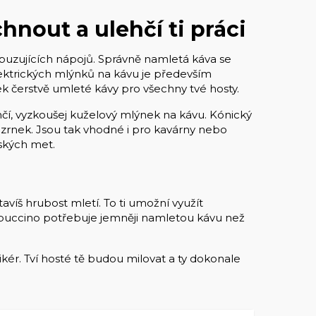
nout a ulehčí ti práci
buzujících nápojů. Správně namletá káva se
elektrických mlýnků na kávu je především
k čerstvě umleté kávy pro všechny tvé hosty.
nčí, vyzkoušej kuželový mlýnek na kávu. Kónický
rnek. Jsou tak vhodné i pro kavárny nebo
ských met.
íš hrubost mletí. To ti umožní využít
appuccino potřebuje jemněji namletou kávu než
kér. Tví hosté tě budou milovat a ty dokonale