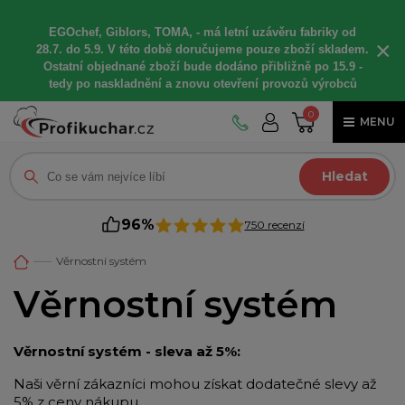
EGOchef, Giblors, TOMA, -
má letní
uzávěru fabriky od
×
28.7. do 5.9. V této době
doručujeme
pouze zboží skladem.
Ostatní
objednané
zboží bude dodáno
přibližně
po 15.9 -
t
edy po naskladnění a znovu otevření provozů výrobců
0
MENU
Hledat
96%
750 recenzí
Věrnostní systém
Věrnostní systém
Věrnostní systém - sleva až 5%:
Naši věrní zákazníci mohou získat dodatečné slevy až
5% z ceny nákupu.