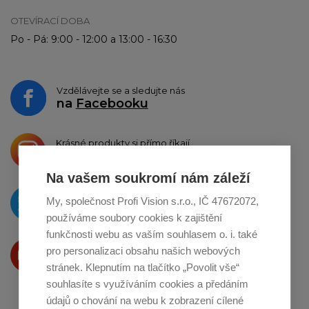
OTEVÍRACÍ DOBA
Po - Pá: 9:00 - 12:00 a 13:00 - 16:30
Vzdělávejte se a sledujte nás
na
Facebooku
Krásné produkty si přímo říkají
o sdílení na
Instagramu
Na vašem soukromí nám záleží
O novinkách píšeme
My, společnost Profi Vision s.r.o., IČ 47672072,
na
Twitteru
používáme soubory cookies k zajištění
funkčnosti webu as vaším souhlasem o. i. také
Produkty Vám představujeme
pro personalizaci obsahu našich webových
na
Youtube
stránek. Klepnutím na tlačítko „Povolit vše“
souhlasíte s využíváním cookies a předáním
údajů o chování na webu k zobrazení cílené