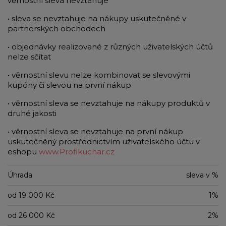
věrnostní sleva nevztahuje
• sleva se nevztahuje na nákupy uskutečněné v
partnerských obchodech
• objednávky realizované z různých uživatelských účtů
nelze sčítat
• věrnostní slevu nelze kombinovat se slevovými
kupóny či slevou na první nákup
• věrnostní sleva se nevztahuje na nákupy produktů v
druhé jakosti
• věrnostní sleva se nevztahuje na první nákup
uskutečněný prostřednictvím uživatelského účtu v
eshopu
www.Profikuchar.cz
Úhrada
sleva v %
od 19 000 Kč
1%
od 26 000 Kč
2%