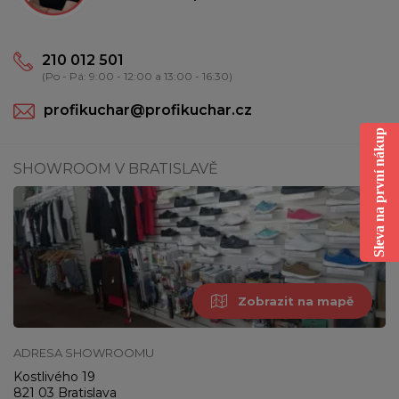
210 012 501
(Po - Pá: 9:00 - 12:00 a 13:00 - 16:30)
profikuchar@profikuchar.cz
Sleva na první nákup
SHOWROOM V BRATISLAVĚ
Zobrazit na mapě
ADRESA SHOWROOMU
Kostlivého 19
821 03 Bratislava