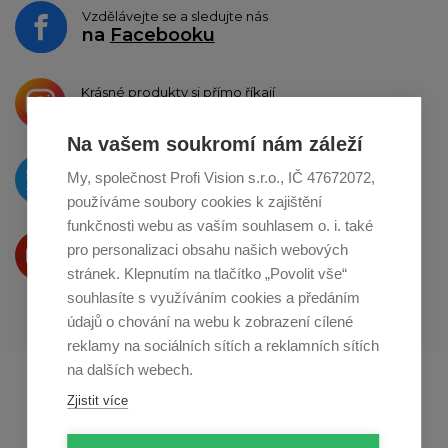
Vzdělávejte se a sledujte nás
na
Facebooku
Krásné produkty si přímo říkají
o sdílení na
Instagramu
Na vašem soukromí nám záleží
O novinkách píšeme
My, společnost Profi Vision s.r.o., IČ 47672072,
na
Twitteru
používáme soubory cookies k zajištění
funkčnosti webu as vaším souhlasem o. i. také
Produkty Vám představujeme
pro personalizaci obsahu našich webových
na
Youtube
stránek. Klepnutím na tlačítko „Povolit vše“
souhlasíte s využíváním cookies a předáním
údajů o chování na webu k zobrazení cílené
reklamy na sociálních sítích a reklamních sítích
na dalších webech.
Profikuchar.sk
Profikoch.at
Zjistit více
Profiszakacs.hu