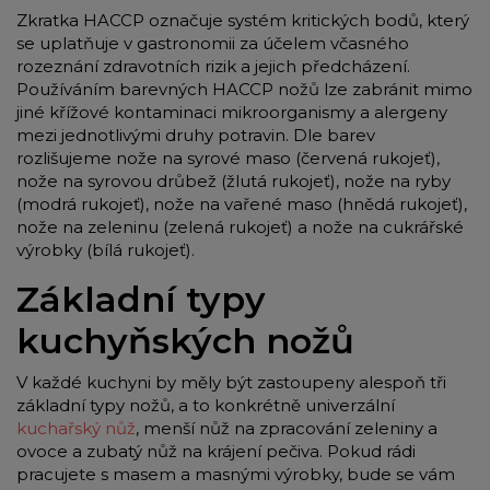
Zkratka HACCP označuje systém kritických bodů, který
se uplatňuje v gastronomii za účelem včasného
rozeznání zdravotních rizik a jejich předcházení.
Používáním barevných HACCP nožů lze zabránit mimo
jiné křížové kontaminaci mikroorganismy a alergeny
mezi jednotlivými druhy potravin. Dle barev
rozlišujeme nože na syrové maso (červená rukojeť),
nože na syrovou drůbež (žlutá rukojeť), nože na ryby
(modrá rukojeť), nože na vařené maso (hnědá rukojeť),
nože na zeleninu (zelená rukojeť) a nože na cukrářské
výrobky (bílá rukojeť).
Základní typy
kuchyňských nožů
V každé kuchyni by měly být zastoupeny alespoň tři
základní typy nožů, a to konkrétně univerzální
kuchařský nůž
, menší nůž na zpracování zeleniny a
ovoce a zubatý nůž na krájení pečiva. Pokud rádi
pracujete s masem a masnými výrobky, bude se vám