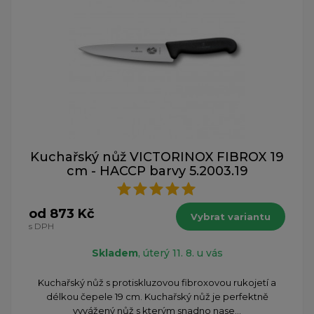
Kuchařský nůž VICTORINOX FIBROX 19
cm - HACCP barvy 5.2003.19
od 873 Kč
Vybrat variantu
s DPH
Skladem
, úterý 11. 8. u vás
Kuchařský nůž s protiskluzovou fibroxovou rukojetí a
délkou čepele 19 cm. Kuchařský nůž je perfektně
vyvážený nůž s kterým snadno nase...