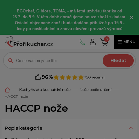
EGOchef, Giblors, TOMA, -
má letní
uzávěru fabriky od
×
28.7. do 5.9. V této době
doručujeme
pouze zboží skladem.
Ostatní
objednané
zboží bude dodáno
přibližně
po 15.9 -
t
edy po naskladnění a znovu otevření provozů výrobců
0
MENU
Hledat
96%
750 recenzí
Kuchyňské a kuchařské nože
Nože podle určení
HACCP nože
HACCP nože
Popis kategorie