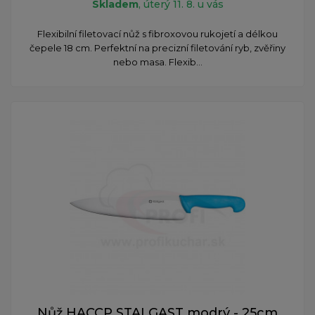
Skladem
, úterý 11. 8. u vás
Flexibilní filetovací nůž s fibroxovou rukojetí a délkou
čepele 18 cm. Perfektní na precizní filetování ryb, zvěřiny
nebo masa. Flexib...
Nůž HACCP STALGAST modrý - 25cm