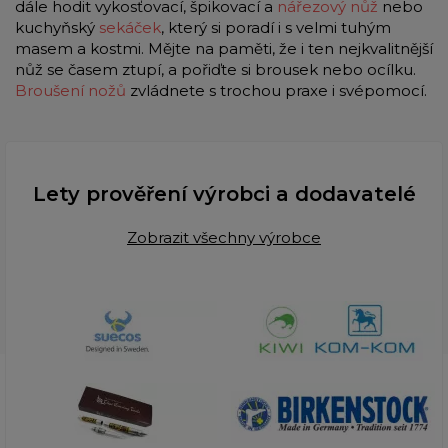
dále hodit vykosťovací, špikovací a
nářezový nůž
nebo
kuchyňský
sekáček
, který si poradí i s velmi tuhým
masem a kostmi. Mějte na paměti, že i ten nejkvalitnější
nůž se časem ztupí, a pořiďte si brousek nebo ocílku.
Broušení nožů
zvládnete s trochou praxe i svépomocí.
Lety prověření výrobci a dodavatelé
Zobrazit všechny výrobce