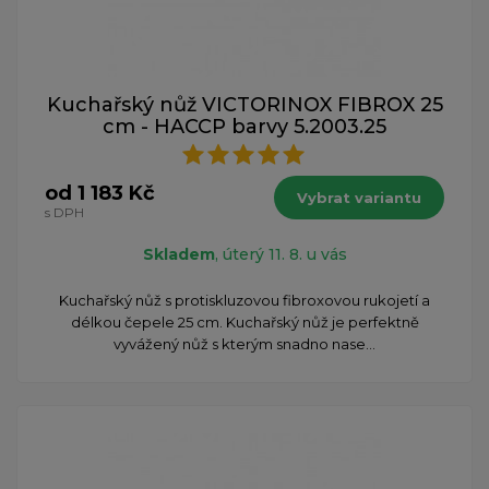
Kuchařský nůž VICTORINOX FIBROX 25
cm - HACCP barvy 5.2003.25
od 1 183 Kč
Vybrat variantu
s DPH
Skladem
, úterý 11. 8. u vás
Kuchařský nůž s protiskluzovou fibroxovou rukojetí a
délkou čepele 25 cm. Kuchařský nůž je perfektně
vyvážený nůž s kterým snadno nase...