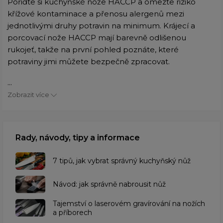
Pořiďte si kuchyňské nože HACCP a omezte riziko
křížové kontaminace a přenosu alergenů mezi
jednotlivými druhy potravin na minimum. Krájecí a
porcovací nože HACCP mají barevně odlišenou
rukojeť, takže na první pohled poznáte, které
potraviny jimi můžete bezpečně zpracovat.
...
Zobrazit více
Rady, návody, tipy a informace
7 tipů, jak vybrat správný kuchyňský nůž
Návod: jak správně nabrousit nůž
Tajemství o laserovém gravírování na nožích
a příborech