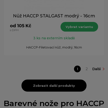
Nůž HACCP STALGAST modrý - 16cm
od 105 Kč
Vybrat variantu
s DPH
3 ks na externím skladě
HACCP-Filetovací nůž, modrý, 16cm
1
2
Další
Zobrazit další produkty
Barevné nože pro HACCP