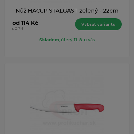
Nůž HACCP STALGAST zelený - 22cm
od 114 Kč
Vybrat variantu
s DPH
Skladem
, úterý 11. 8. u vás