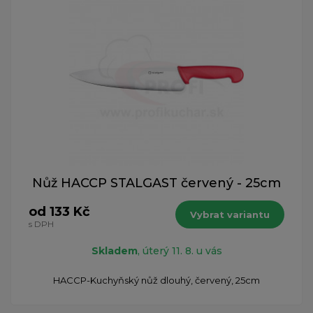
Nůž HACCP STALGAST červený - 25cm
od 133 Kč
Vybrat variantu
s DPH
Skladem
, úterý 11. 8. u vás
HACCP-Kuchyňský nůž dlouhý, červený, 25cm