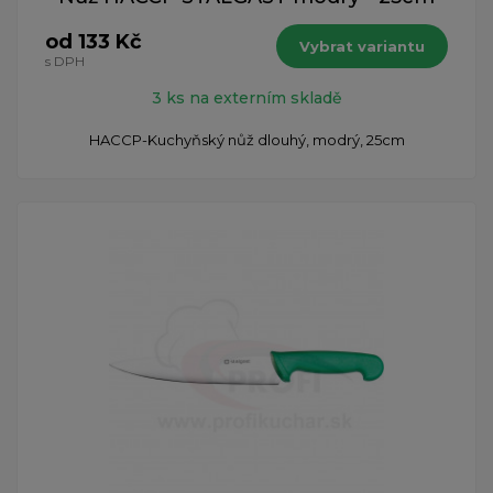
od 133 Kč
Vybrat variantu
s DPH
3 ks na externím skladě
HACCP-Kuchyňský nůž dlouhý, modrý, 25cm