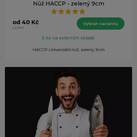
Nůž HACCP - zelený 9cm
od 40 Kč
Vybrat variantu
s DPH
5 ks na externím skladě
HACCP-Univerzální nůž, zelený, 9cm