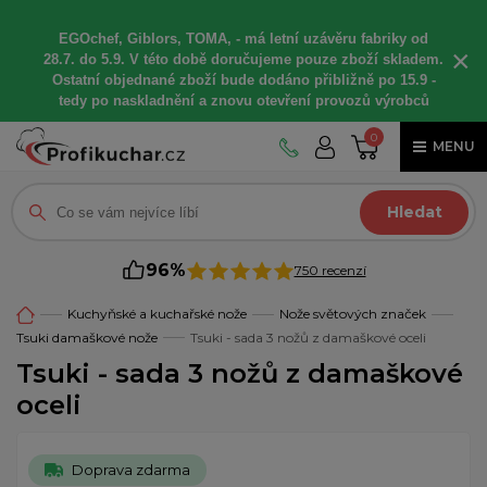
EGOchef, Giblors, TOMA, -
má letní
uzávěru fabriky od
×
28.7. do 5.9. V této době
doručujeme
pouze zboží skladem.
Ostatní
objednané
zboží bude dodáno
přibližně
po 15.9 -
t
edy po naskladnění a znovu otevření provozů výrobců
0
MENU
Hledat
96%
750 recenzí
Kuchyňské a kuchařské nože
Nože světových značek
Tsuki damaškové nože
Tsuki - sada 3 nožů z damaškové oceli
Tsuki - sada 3 nožů z damaškové
oceli
Doprava zdarma