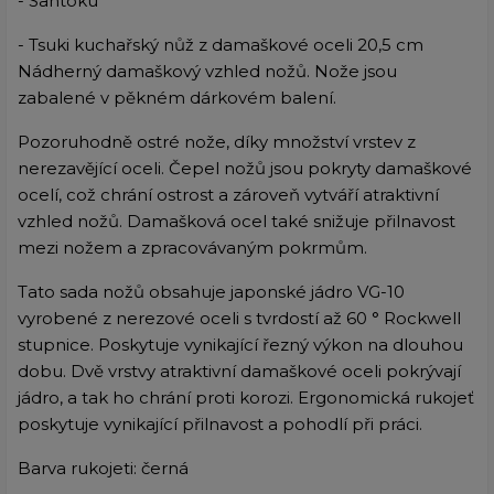
- Santoku
- Tsuki kuchařský nůž z damaškové oceli 20,5 cm
Nádherný damaškový vzhled nožů. Nože jsou
zabalené v pěkném dárkovém balení.
Pozoruhodně ostré nože, díky množství vrstev z
nerezavějící oceli. Čepel nožů jsou pokryty damaškové
ocelí, což chrání ostrost a zároveň vytváří atraktivní
vzhled nožů. Damašková ocel také snižuje přilnavost
mezi nožem a zpracovávaným pokrmům.
Tato sada nožů obsahuje japonské jádro VG-10
vyrobené z nerezové oceli s tvrdostí až 60 ° Rockwell
stupnice. Poskytuje vynikající řezný výkon na dlouhou
dobu. Dvě vrstvy atraktivní damaškové oceli pokrývají
jádro, a tak ho chrání proti korozi. Ergonomická rukojeť
poskytuje vynikající přilnavost a pohodlí při práci.
Barva rukojeti: černá