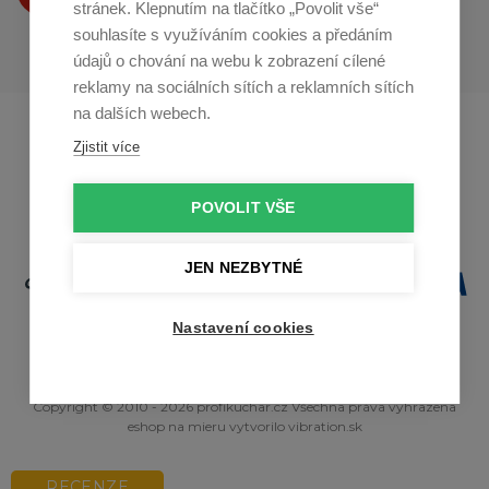
stránek. Klepnutím na tlačítko „Povolit vše“
souhlasíte s využíváním cookies a předáním
údajů o chování na webu k zobrazení cílené
reklamy na sociálních sítích a reklamních sítích
na dalších webech.
Profikuchar.sk
Profikoch.at
Zjistit více
Profiszakacs.hu
POVOLIT VŠE
JEN NEZBYTNÉ
Nastavení cookies
Copyright © 2010 - 2026 profikuchar.cz Všechna práva vyhrazena
eshop na mieru
vytvorilo
vibration.sk
RECENZE