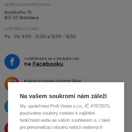
ADRESA SHOWROOMU
Kostlivého 19
821 03 Bratislava
OTEVÍRACÍ DOBA
Po - Pá: 9:00 - 12:00 a 13:00 - 16:30
Vzdělávejte se a sledujte nás
na
Facebooku
Krásné produkty si přímo říkají
o sdílení na
Instagramu
Na vašem soukromí nám záleží
O novinkách píšeme
My, společnost Profi Vision s.r.o., IČ 47672072,
na
Twitteru
používáme soubory cookies k zajištění
funkčnosti webu as vaším souhlasem o. i. také
Produkty Vám představujeme
pro personalizaci obsahu našich webových
na
Youtube