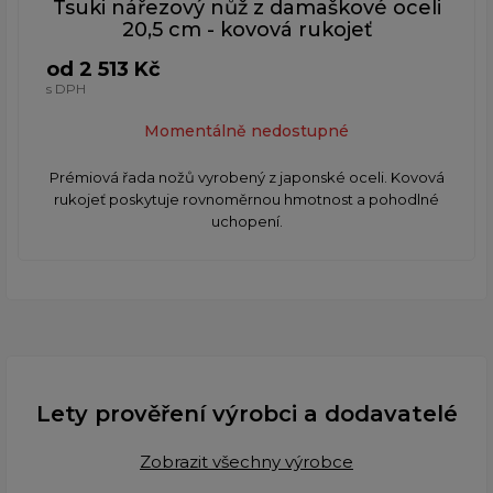
Tsuki nářezový nůž z damaškové oceli
20,5 cm - kovová rukojeť
od 2 513 Kč
s DPH
Momentálně nedostupné
Prémiová řada nožů vyrobený z japonské oceli. Kovová
rukojeť poskytuje rovnoměrnou hmotnost a pohodlné
uchopení.
Lety prověření výrobci a dodavatelé
Zobrazit všechny výrobce