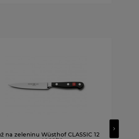
Novinka
ž na zeleninu Wüsthof CLASSIC 12
Nů