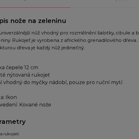
pis nože na zeleninu
niverzálnější nůž vhodný pro rozmělnění šalotky, cibule a byl
eniny. Rukojeť je vyrobena z afrického grenadilového dřev
ukturou dřeva je každý nůž jedinečný.
ka čepele 12 cm
jitě nýtovaná rukojeť
í vhodný do myčky nádobí, pouze pro ruční mytí
a: Ikon
vedení: Kované nože
rametry
a rukojeti