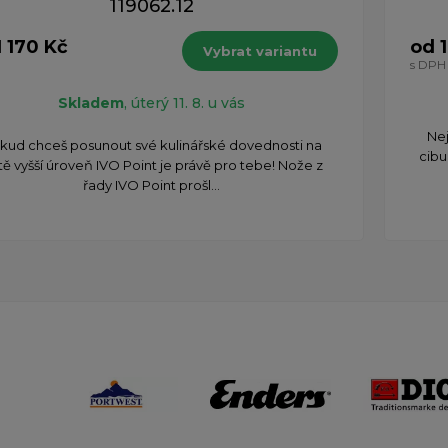
119062.12
1 170 Kč
od 
Vybrat variantu
H
s DPH
Skladem
, úterý 11. 8. u vás
Nej
kud chceš posunout své kulinářské dovednosti na
cibu
tě vyšší úroveň IVO Point je právě pro tebe! Nože z
řady IVO Point prošl...