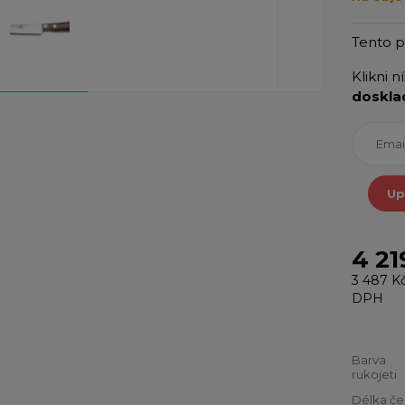
Tento 
Klikni n
doskla
Up
4 21
3 487 K
DPH
Barva
rukojeti
Délka če