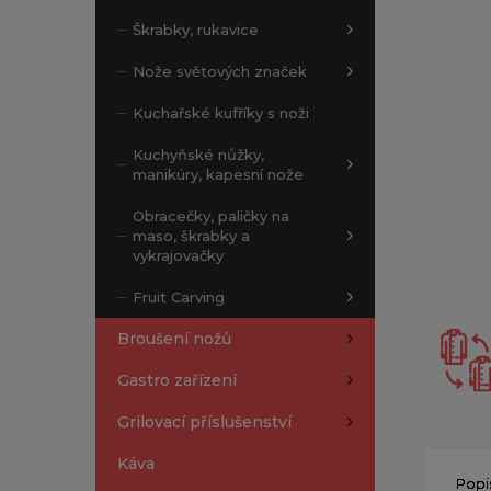
Škrabky, rukavice
Nože světových značek
Kuchařské kufříky s noži
Kuchyňské nůžky,
manikúry, kapesní nože
Obracečky, paličky na
maso, škrabky a
vykrajovačky
Fruit Carving
Broušení nožů
Gastro zařízení
Grilovací příslušenství
Káva
Popi