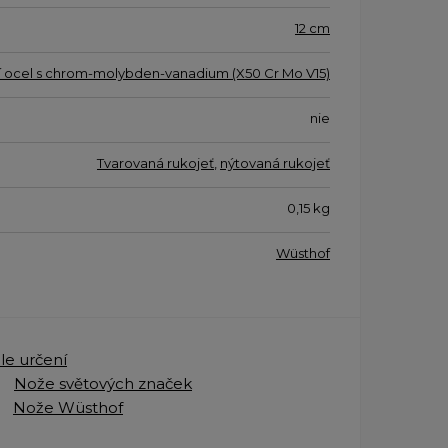
12 cm
í ocel s chrom-molybden-vanadium (X50 Cr Mo V15)
nie
Tvarovaná rukojeť
,
nýtovaná rukojeť
0,15
kg
Wüsthof
le určení
Nože světových značek
Nože Wüsthof