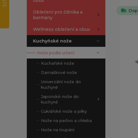
obuv
Dop
Oblečení pro číšníka a
barmany
Wellness oblečení a obuv
Kuchyňské nože
Nože podle určení
Kuchařské nože
Damaškové nože
Univerzální nože do
kuchyně
Japonské nože do
kuchyně
Cukrářské nože a pilky
Nože na pečivo a chleba
Nože na loupání