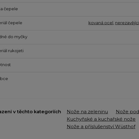
a čepele
riál čepele
kovaná ocel
,
nerezavějíc
dné do myčky
riál rukojeti
tnost
obce
azeni v těchto kategoriích
Nože na zeleninu
Nože pod
Kuchyňské a kuchařské nože
Nože a příslušenství Wüsthof