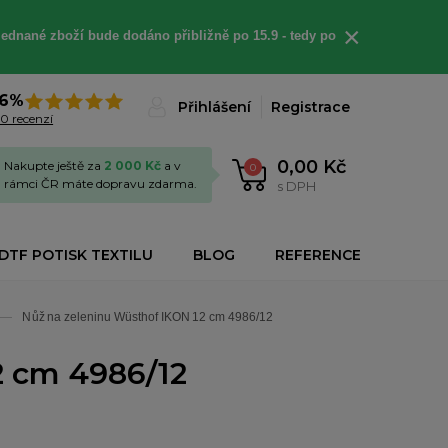
×
jednané
zboží bude dodáno
přibližně
po 15.9 - t
edy po
6%
Přihlášení
Registrace
0 recenzí
0,00 Kč
Nakupte ještě za
2 000 Kč
a v
0
rámci ČR máte dopravu zdarma.
s DPH
DTF POTISK TEXTILU
BLOG
REFERENCE
Nůž na zeleninu Wüsthof IKON 12 cm 4986/12
2 cm 4986/12