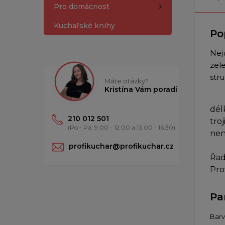
Pro domácnost
Kuchařské knihy
Po
Neju
zel
str
Máte otázky?
Kristína Vám poradí
dél
210 012 501
tro
(Po - Pá: 9:00 - 12:00 a 13:00 - 16:30)
nen
profikuchar@profikuchar.cz
Řad
Pro
Pa
Barv