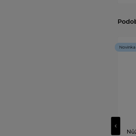
Podo
Novinka
Nůž