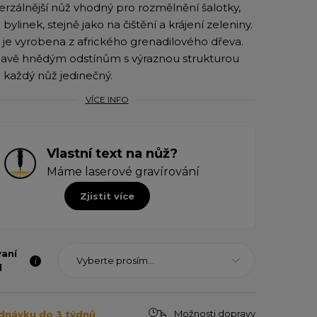
erzálnější nůž vhodný pro rozmělnění šalotky,
 bylinek, stejně jako na čištění a krájení zeleniny.
 je vyrobena z afrického grenadilového dřeva.
avě hnědým odstínům s výraznou strukturou
e každý nůž jedinečný.
VÍCE INFO
Vlastní text na nůž?
Máme laserové gravírování
Zjistit více
vaní
Vyberte prosím...
l
Možnosti dopravy
dnávku do 3 týdnů