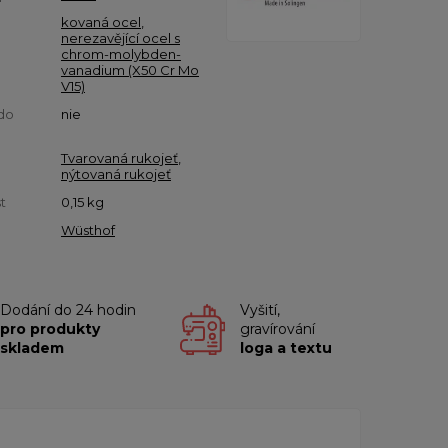
kovaná ocel
,
nerezavějící ocel s
chrom-molybden-
vanadium (X50 Cr Mo
V15)
do
nie
Tvarovaná rukojeť
,
nýtovaná rukojeť
t
0,15
kg
Wüsthof
Dodání do 24 hodin
Vyšití,
pro produkty
gravírování
skladem
loga a textu