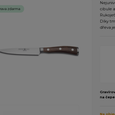
Nejuniv
cibule a
rava zdarma
Rukojeť
Díky tm
dřeva j
Gravíro
na čepe
Na obje