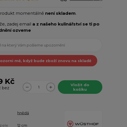
produkt momentálně
není skladem
.
íže, zadej email
a z našeho kulinářství se ti po
dnění ozveme
ozorni mě, když bude zboží znovu na skladě
9 Kč
Vložit do
č
bez
košíku
hnědá
pele
12 cm