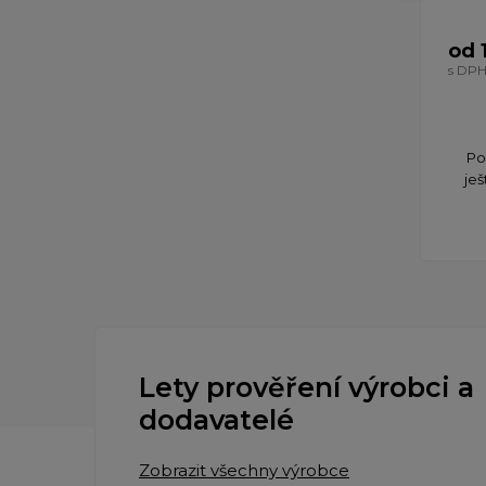
od 
s DP
Po
ješ
Lety prověření výrobci a
dodavatelé
Zobrazit všechny výrobce