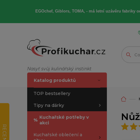
EGOchef, Giblors, TOMA, -
má letní
uzávěru fabriky od
Nasyť svůj kulinářský instinkt
Katalog produktů
TOP bestsellery
Tipy na dárky
Nůž
Kuchařské potřeby v
%
akci
RECENZE
Kuchařské oblečení a