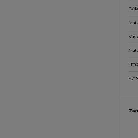
Délk
Mate
Vho
Mate
Hmo
Výr
Zař