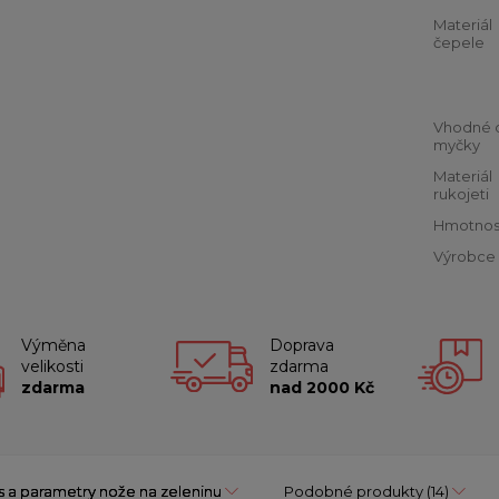
Materiál
čepele
Vhodné 
myčky
Materiál
rukojeti
Hmotnos
Výrobce
Výměna
Doprava
velikosti
zdarma
zdarma
nad 2000 Kč
s a parametry nože na zeleninu
Podobné produkty
(14)