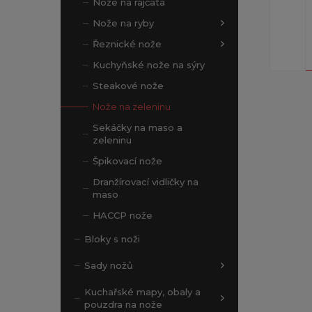
Nože na rajčata
Nože na ryby
Řeznické nože
Kuchyňské nože na sýry
Steakové nože
Nože na zeleninu
Sekáčky na maso a
zeleninu
Špikovací nože
Dranžírovací vidličky na
maso
HACCP nože
Bloky s noži
Sady nožů
Kuchařské mapy, obaly a
pouzdra na nože