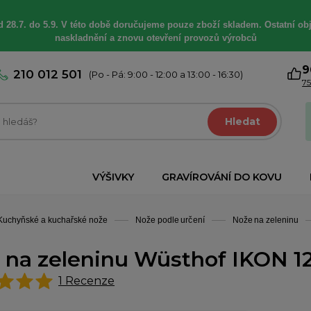
 28.7. do 5.9. V této době
doručujeme
pouze zboží skladem. Ostatní
ob
naskladnění a znovu otevření provozů výrobců
9
210 012 501
(Po - Pá: 9:00 - 12:00 a 13:00 - 16:30)
75
Hledat
VÝŠIVKY
GRAVÍROVÁNÍ DO KOVU
Kuchyňské a kuchařské nože
Nože podle určení
Nože na zeleninu
 na zeleninu Wüsthof IKON 1
1
Recenze