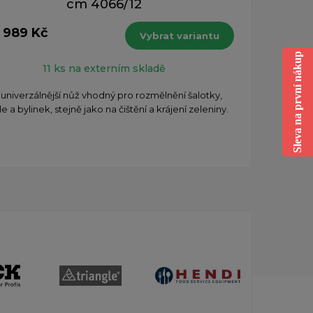
cm 4066/12
1 989 Kč
Vybrat variantu
od 
Sleva na první nákup
s DPH
11 ks na externím skladě
univerzálnější nůž vhodný pro rozmělnění šalotky,
le a bylinek, stejně jako na čištění a krájení zeleniny.
H
kuli