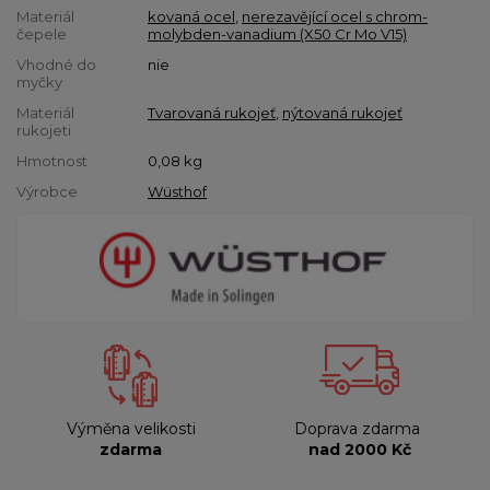
Materiál
kovaná ocel
,
nerezavějící ocel s chrom-
čepele
molybden-vanadium (X50 Cr Mo V15)
Vhodné do
nie
myčky
Materiál
Tvarovaná rukojeť
,
nýtovaná rukojeť
rukojeti
Hmotnost
0,08
kg
Výrobce
Wüsthof
Výměna velikosti
Doprava zdarma
zdarma
nad 2000 Kč