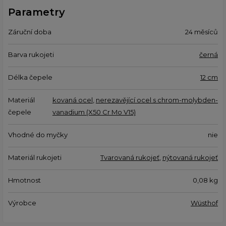
Parametry
Záruční doba
24 měsíců
Barva rukojeti
černá
Délka čepele
12 cm
Materiál
kovaná ocel
,
nerezavějící ocel s chrom-molybden-
čepele
vanadium (X50 Cr Mo V15)
Vhodné do myčky
nie
Materiál rukojeti
Tvarovaná rukojeť
,
nýtovaná rukojeť
Hmotnost
0,08
kg
Výrobce
Wüsthof