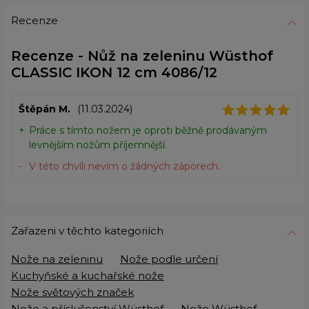
Recenze
Recenze - Nůž na zeleninu Wüsthof
CLASSIC IKON 12 cm 4086/12
Štěpán M.
(11.03.2024)
Práce s tímto nožem je oproti běžně prodávaným
levnějším nožům příjemnější.
V této chvíli nevím o žádných záporech.
Zařazeni v těchto kategoriích
Nože na zeleninu
Nože podle určení
Kuchyňské a kuchařské nože
Nože světových značek
Nože a příslušenství Wüsthof
Nože Wüsthof