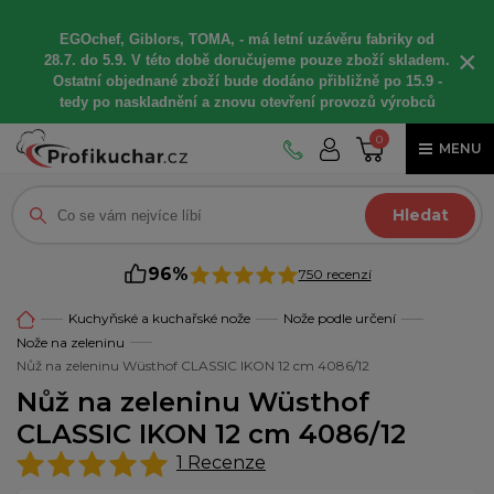
EGOchef, Giblors, TOMA, -
má letní
uzávěru fabriky od
×
28.7. do 5.9. V této době
doručujeme
pouze zboží skladem.
Ostatní
objednané
zboží bude dodáno
přibližně
po 15.9 -
t
edy po naskladnění a znovu otevření provozů výrobců
0
MENU
Hledat
96%
750 recenzí
Kuchyňské a kuchařské nože
Nože podle určení
Nože na zeleninu
Nůž na zeleninu Wüsthof CLASSIC IKON 12 cm 4086/12
Nůž na zeleninu Wüsthof
CLASSIC IKON 12 cm 4086/12
1
Recenze