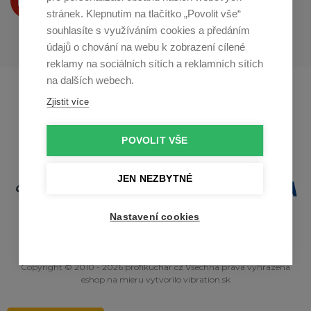
na
Youtube
stránek. Klepnutím na tlačítko „Povolit vše“
souhlasíte s využíváním cookies a předáním
údajů o chování na webu k zobrazení cílené
reklamy na sociálních sítích a reklamních sítích
na dalších webech.
Profikuchar.sk
Profikoch.at
Zjistit více
Profiszakacs.hu
POVOLIT VŠE
JEN NEZBYTNÉ
Nastavení cookies
Copyright © 2010 - 2026 profikuchar.cz Všechna práva vyhrazena
eshop na mieru
vytvorilo
vibration.sk