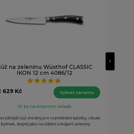
ůž na zeleninu Wüsthof CLASSIC
Nů
IKON 12 cm 4086/12
2 629 Kč
od 4
Vybrat variantu
s DPH
10 ks na externím skladě
verzálnější nůž vhodný pro rozmělnění šalotky, cibule
Nej
 bylinek, stejně jako na čištění a krájení zeleniny.
cibul