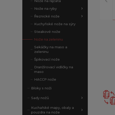
Nože na rajčata
Nože na ryby
Řeznické nože
Kuchyňské nože na sýry
Steakové nože
Nože na zeleninu
Sekáčky na maso a
zeleninu
Špikovací nože
Dranžírovací vidličky na
maso
HACCP nože
Bloky s noži
Sady nožů
Kuchařské mapy, obaly a
pouzdra na nože