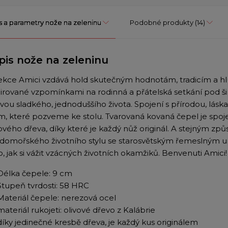
s a parametry nože na zeleninu
Podobné produkty
(14)
pis nože na zeleninu
ekce Amici vzdává hold skutečným hodnotám, tradicím a
pirované vzpomínkami na rodinná a přátelská setkání pod 
avou sladkého, jednoduššího života. Spojení s přírodou, lás
m, které pozveme ke stolu. Tvarovaná kovaná čepel je spoj
vového dřeva, díky které je každý nůž originál. A stejným z
edomořského životního stylu se starosvětským řemeslným 
, jak si vážit vzácných životních okamžiků. Benvenuti Amici!
Délka čepele: 9 cm
Stupeň tvrdosti: 58 HRC
Materiál čepele: nerezová ocel
materiál rukojeti: olivové dřevo z Kalábrie
díky jedinečné kresbě dřeva, je každý kus originálem