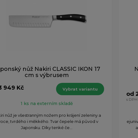
ponský nůž Nakiri CLASSIC IKON 17
N
cm s výbrusem
3 949 Kč
Vybrat variantu
od 
H
s DPH
1 ks na externím skladě
iri nůž je všestranným nožem pro krájení zeleniny a
oce, tvrdého i měkkého. Tvar čepele má původ v
ejuni
Japonsku. Díky tenké če...
a