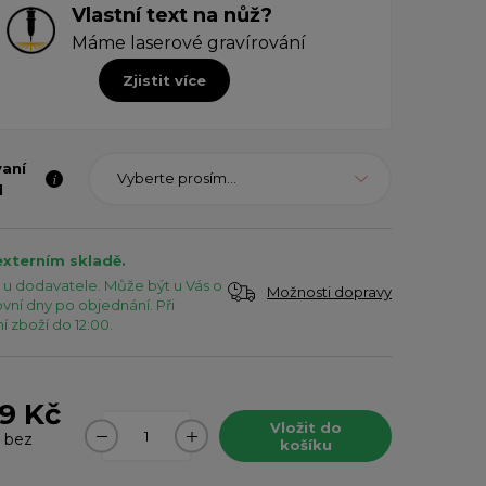
Vlastní text na nůž?
Máme laserové gravírování
Zjistit více
vaní
Vyberte prosím...
l
externím skladě.
u dodavatele. Může být u Vás o
Možnosti dopravy
vní dny po objednání. Při
 zboží do 12:00.
9 Kč
Vložit do
bez
košíku