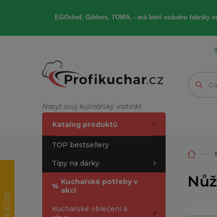
EGOchef, Giblors, TOMA, -
má letní
uzávěru fabriky od
Nasyť svůj kulinářský instinkt
Katalog produktů
TOP bestsellery
Tipy na dárky
Nůž
Kuchařské potřeby v
%
akci
RECENZE
Kuchařské oblečení a