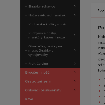
Škrabky, rukavice
Popi
Nože světových značek
Kuchařské kufříky s noži
Po
Kuchyňské nůžky,
Kol
manikúry, kapesní nože
ins
Obracečky, paličky na
osl
maso, škrabky a
vše
vykrajovačky
oli
Fruit Carving
stř
toho
Broušení nožů
Gastro zařízení
Grilovací příslušenství
Káva