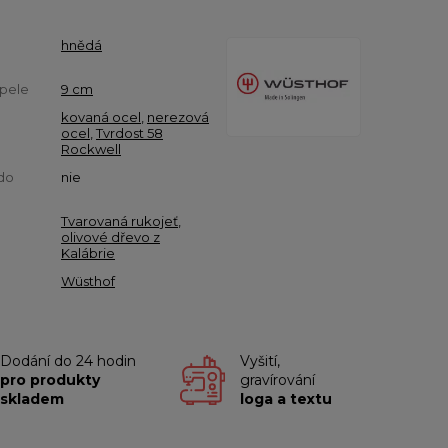
hnědá
pele
9 cm
kovaná ocel
,
nerezová
ocel
,
Tvrdost 58
Rockwell
do
nie
Tvarovaná rukojeť
,
olivové dřevo z
Kalábrie
Wüsthof
Dodání do 24 hodin
Vyšití,
pro produkty
gravírování
skladem
loga a textu