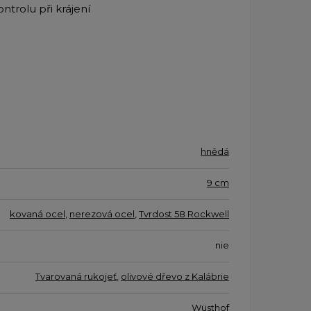
ntrolu při krájení
hnědá
9 cm
kovaná ocel
,
nerezová ocel
,
Tvrdost 58 Rockwell
nie
Tvarovaná rukojeť
,
olivové dřevo z Kalábrie
Wüsthof