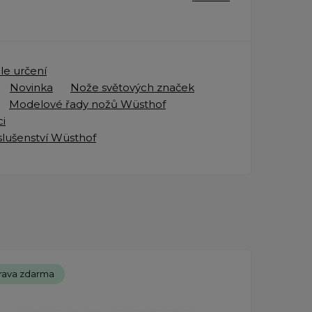
le určení
Novinka
Nože světových značek
Modelové řady nožů Wüsthof
i
slušenství Wüsthof
rava zdarma
Dopr