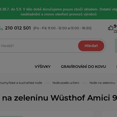
 28.7. do 5.9. V této době
doručujeme
pouze zboží skladem. Ostatní
ob
naskladnění a znovu otevření provozů výrobců
9
210 012 501
(Po - Pá: 9:00 - 12:00 a 13:00 - 16:30)
75
Hledat
VÝŠIVKY
GRAVÍROVÁNÍ DO KOVU
Kuchyňské a kuchařské nože
Nože podle určení
Nože na zeleninu
 na zeleninu Wüsthof Amici 