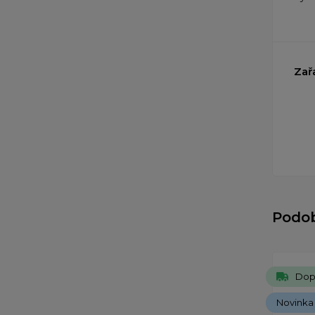
Zař
Podo
Dop
Novinka