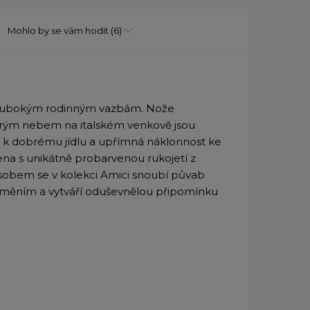
Mohlo by se vám hodit
(6)
 hlubokým rodinným vazbám. Nože
širým nebem na italském venkově jsou
ka k dobrému jídlu a upřímná náklonnost ke
ena s unikátně probarvenou rukojetí z
působem se v kolekci Amici snoubí půvab
uměním a vytváří oduševnělou připomínku