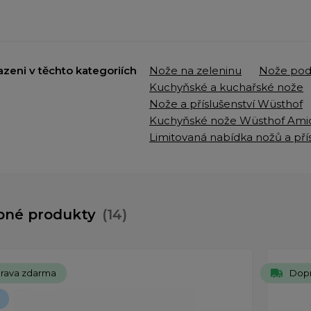
azeni v těchto kategoriích
Nože na zeleninu
Nože pod
Kuchyňské a kuchařské nože
Nože a příslušenství Wüsthof
Kuchyňské nože Wüsthof Amic
Limitovaná nabídka nožů a pří
bné produkty
(14)
rava zdarma
Dop