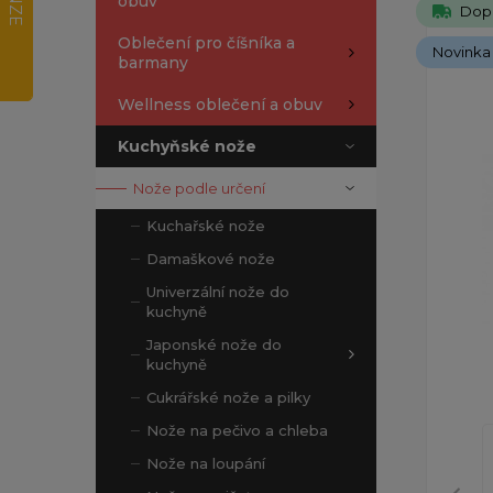
obuv
Dop
Oblečení pro číšníka a
Novinka
barmany
Wellness oblečení a obuv
Kuchyňské nože
Nože podle určení
Kuchařské nože
Damaškové nože
Univerzální nože do
kuchyně
Japonské nože do
kuchyně
Cukrářské nože a pilky
Nože na pečivo a chleba
Nože na loupání