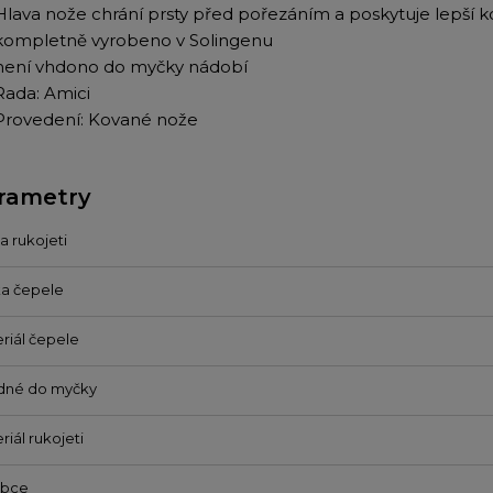
Hlava nože chrání prsty před pořezáním a poskytuje lepší ko
kompletně vyrobeno v Solingenu
není vhdono do myčky nádobí
Rada: Amici
Provedení: Kované nože
rametry
a rukojeti
a čepele
riál čepele
dné do myčky
riál rukojeti
obce