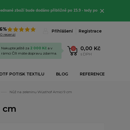
×
jednané
zboží bude dodáno
přibližně
po 15.9 - t
edy po
6%
Přihlášení
Registrace
0 recenzí
0,00 Kč
Nakupte ještě za
2 000 Kč
a v
0
rámci ČR máte dopravu zdarma.
s DPH
DTF POTISK TEXTILU
BLOG
REFERENCE
Nůž na zeleninu Wüsthof Amici 9 cm
9 cm