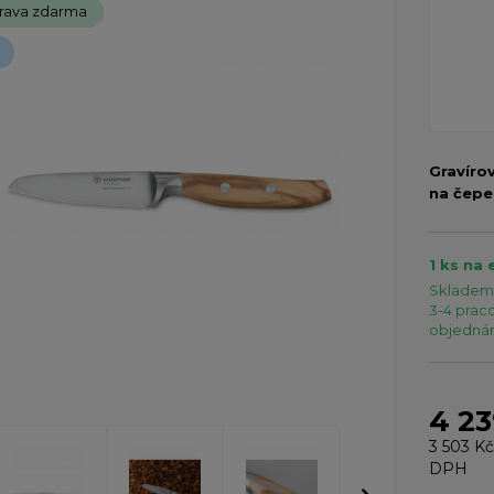
rava zdarma
Gravíro
na čepe
1 ks na 
Skladem 
3-4 praco
objednání
4 23
3 503 Kč
DPH