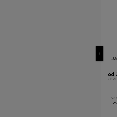
Ja
od 
s DP
Nak
ov