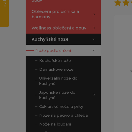
obuv
Oblečení pro číšníka a
barmany
Wellness oblečení a obuv
Kuchyňské nože
Nože podle určení
Kuchařské nože
Damaškové nože
Univerzální nože do
kuchyně
Japonské nože do
kuchyně
Cukrářské nože a pilky
Nože na pečivo a chleba
Nože na loupání