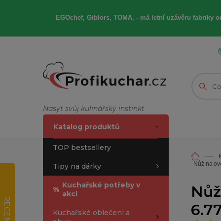
EGOchef, Giblors, TOMA, -
má letní
uzávěru fabriky od
Nasyť svůj kulinářský instinkt
Katalog produktů
TOP bestsellery
Nůž na ov
Tipy na dárky
Kuchařské potřeby v
Nůž
%
akci
RECENZE
6.7
Kuchařské oblečení a