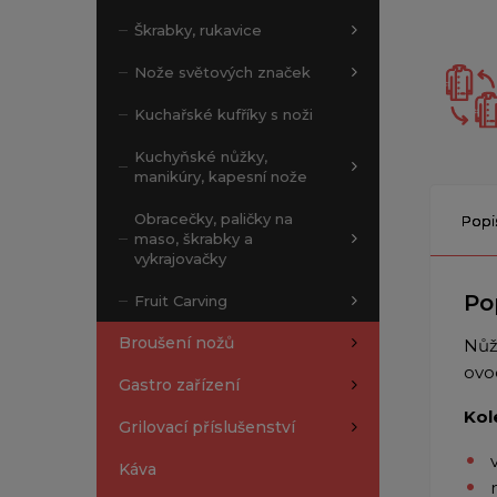
Škrabky, rukavice
Nože světových značek
Kuchařské kufříky s noži
Kuchyňské nůžky,
manikúry, kapesní nože
Obracečky, paličky na
Popi
maso, škrabky a
vykrajovačky
Po
Fruit Carving
Broušení nožů
Nůž
ovo
Gastro zařízení
Kol
Grilovací příslušenství
Káva