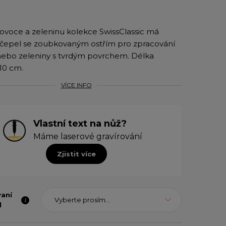
ovoce a zeleninu kolekce SwissClassic má
čepel se zoubkovaným ostřím pro zpracování
ebo zeleniny s tvrdým povrchem. Délka
10 cm.
VÍCE INFO
Vlastní text na nůž?
Máme laserové gravírování
Zjistit více
vaní
Vyberte prosím...
l