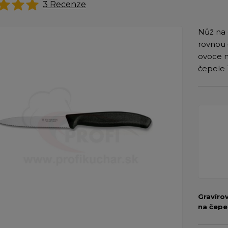
3
Recenze
Nůž na 
rovnou 
ovoce n
čepele 
Gravíro
na čepe