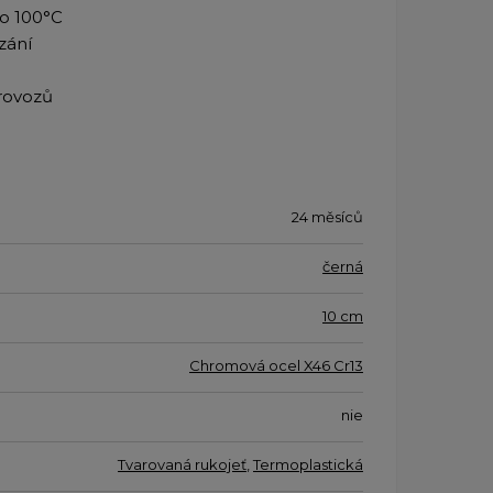
do 100°C
ezání
rovozů
24 měsíců
černá
10 cm
Chromová ocel X46 Cr13
nie
Tvarovaná rukojeť
,
Termoplastická