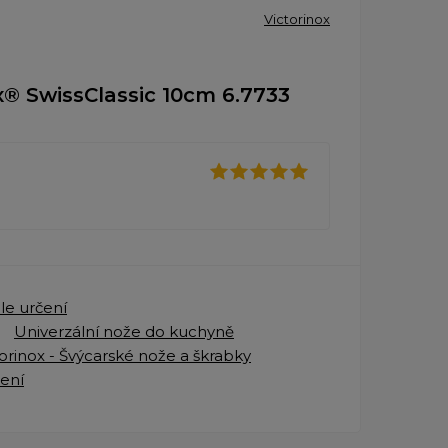
Victorinox
x® SwissClassic 10cm 6.7733
le určení
Univerzální nože do kuchyně
torinox - Švýcarské nože a škrabky
zení