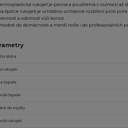
termoplastická rukojeť je pevná a použitelná v rozmezí až 
na špičce rukojeti je umístěno ochranné rozšíření proti poř
pevnost a odolnost vůči korozi
vhodné do domácnosti a menší nože i do profesionálních p
rametry
ční doba
a rukojeti
a čepele
riál čepele
dné do myčky
riál rukojeti