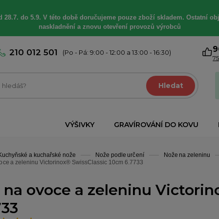
 28.7. do 5.9. V této době
doručujeme
pouze zboží skladem. Ostatní
ob
naskladnění a znovu otevření provozů výrobců
9
210 012 501
(Po - Pá: 9:00 - 12:00 a 13:00 - 16:30)
75
Hledat
VÝŠIVKY
GRAVÍROVÁNÍ DO KOVU
Kuchyňské a kuchařské nože
Nože podle určení
Nože na zeleninu
oce a zeleninu Victorinox® SwissClassic 10cm 6.7733
 na ovoce a zeleninu Victori
733