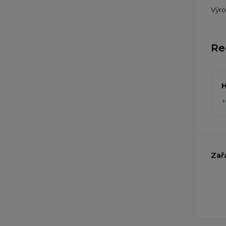
Výr
Re
H
Zař