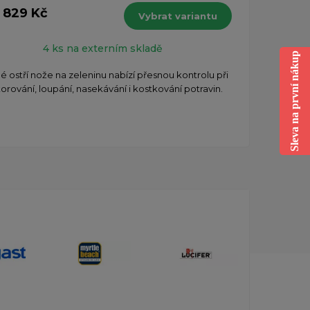
1 829 Kč
od 1
Vybrat variantu
s DPH
4 ks na externím skladě
Sleva na první nákup
 ostří nože na zeleninu nabízí přesnou kontrolu při
Nej
orování, loupání, nasekávání i kostkování potravin.
cibul