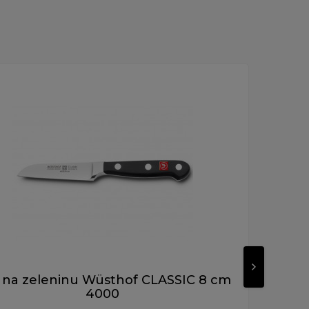
 na zeleninu Wüsthof CLASSIC 8 cm
Nůž
4000