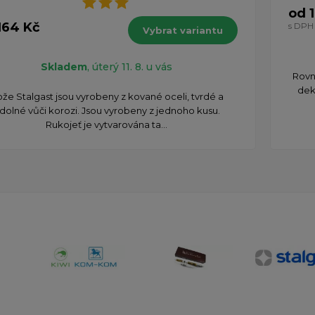
od 
164 Kč
s DPH
Vybrat variantu
H
Skladem
, úterý 11. 8. u vás
Rovné
dek
že Stalgast jsou vyrobeny z kované oceli, tvrdé a
dolné vůči korozi. Jsou vyrobeny z jednoho kusu.
Rukojeť je vytvarována ta...