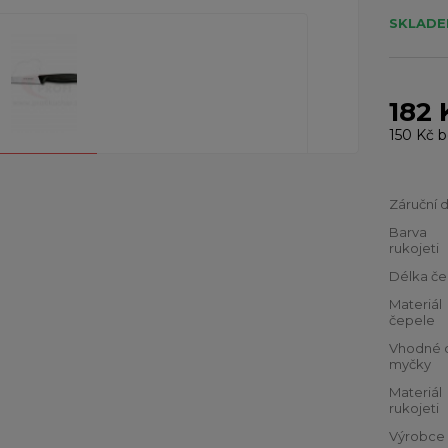
SKLADEM
182 
150 Kč
b
Záruční 
Barva
rukojeti
Délka če
Materiál
čepele
Vhodné 
myčky
Materiál
rukojeti
Výrobce