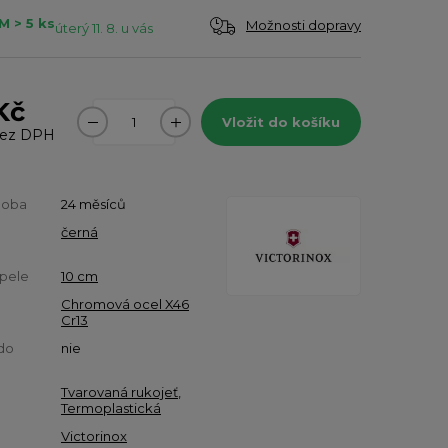
 > 5 ks
Možnosti dopravy
úterý 11. 8. u vás
Kč
Vložit do košíku
ez DPH
doba
24 měsíců
černá
pele
10 cm
Chromová ocel X46
Cr13
do
nie
Tvarovaná rukojeť
,
Termoplastická
Victorinox