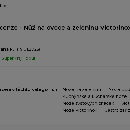
obce
cenze - Nůž na ovoce a zeleninu Victorino
ana P.
(19.01.2026)
Super krájí i cibuli
azeni v těchto kategoriích
Nože na zeleninu
Nože pod
Kuchyňské a kuchařské nože
Nože světových značek
Vic
Nože Victorinox
Gastro zaří