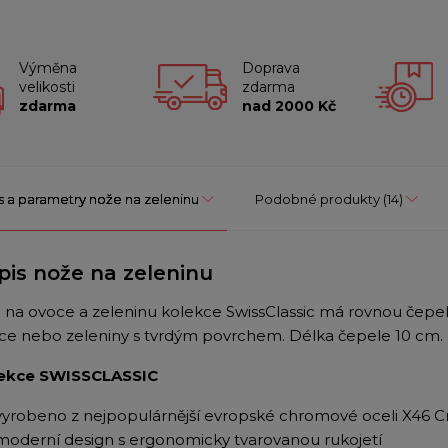
Výměna
Doprava
velikosti
zdarma
zdarma
nad 2000 Kč
s a parametry nože na zeleninu
Podobné produkty
(14)
pis nože na zeleninu
 na ovoce a zeleninu kolekce SwissClassic má rovnou čepe
ce nebo zeleniny s tvrdým povrchem. Délka čepele 10 cm.
ekce SWISSCLASSIC
vyrobeno z nejpopulárnější evropské chromové oceli X46 C
moderní design s ergonomicky tvarovanou rukojetí