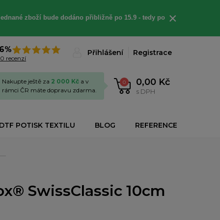
×
jednané
zboží bude dodáno
přibližně
po 15.9 - t
edy po
6%
Přihlášení
Registrace
0 recenzí
0,00 Kč
Nakupte ještě za
2 000 Kč
a v
0
rámci ČR máte dopravu zdarma.
s DPH
DTF POTISK TEXTILU
BLOG
REFERENCE
nox® SwissClassic 10cm