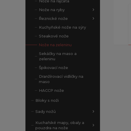
Nože na rajčata
Nože na ryby
Řeznické nože
Kuchyňské nože na sýry
Steakové nože
Nože na zeleninu
Sekáčky na maso a
zeleninu
Špikovací nože
Dranžírovací vidličky na
maso
HACCP nože
Bloky s noži
Sady nožů
Kuchařské mapy, obaly a
pouzdra na nože