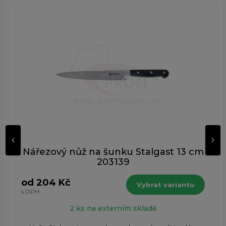
Nářezový nůž na šunku Stalgast 13 cm
203139
od 204 Kč
Vybrat variantu
s DPH
2 ks na externím skladě