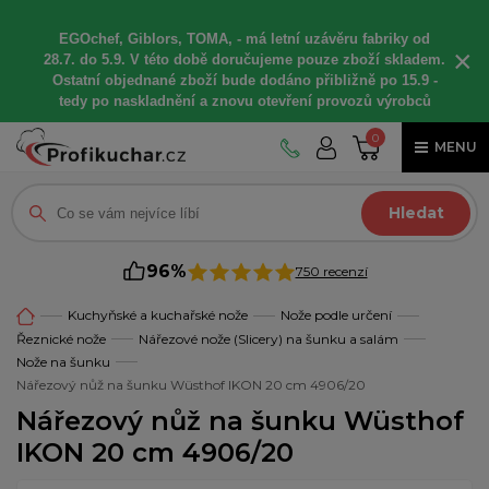
EGOchef, Giblors, TOMA, -
má letní
uzávěru fabriky od
×
28.7. do 5.9. V této době
doručujeme
pouze zboží skladem.
Ostatní
objednané
zboží bude dodáno
přibližně
po 15.9 -
t
edy po naskladnění a znovu otevření provozů výrobců
0
MENU
Hledat
96%
750 recenzí
Kuchyňské a kuchařské nože
Nože podle určení
Řeznické nože
Nářezové nože (Slicery) na šunku a salám
Nože na šunku
Nářezový nůž na šunku Wüsthof IKON 20 cm 4906/20
Nářezový nůž na šunku Wüsthof
IKON 20 cm 4906/20