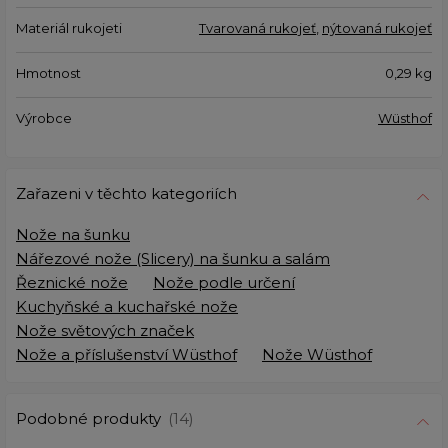
Materiál rukojeti
Tvarovaná rukojeť
,
nýtovaná rukojeť
Hmotnost
0,29
kg
Výrobce
Wüsthof
Zařazeni v těchto kategoriích
Nože na šunku
Nářezové nože (Slicery) na šunku a salám
Řeznické nože
Nože podle určení
Kuchyňské a kuchařské nože
Nože světových značek
Nože a příslušenství Wüsthof
Nože Wüsthof
Podobné produkty
(14)