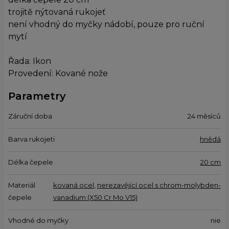
trojitě nýtovaná rukojeť
není vhodný do myčky nádobí, pouze pro ruční
mytí
Řada: Ikon
Provedení: Kované nože
Parametry
Záruční doba
24 měsíců
Barva rukojeti
hnědá
Délka čepele
20 cm
Materiál
kovaná ocel
,
nerezavějící ocel s chrom-molybden-
čepele
vanadium (X50 Cr Mo V15)
Vhodné do myčky
nie