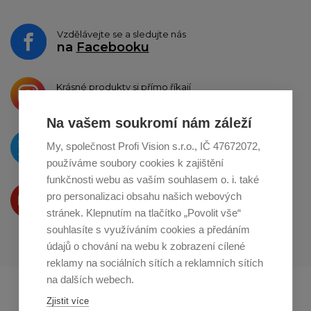
Vzdělávejte se a sledujte nás
na
Facebooku
Krásné produkty si přímo říkají
o sdílení na
Instagramu
Na vašem soukromí nám záleží
O novinkách píšeme
My, společnost Profi Vision s.r.o., IČ 47672072,
na
Twitteru
používáme soubory cookies k zajištění
funkčnosti webu as vaším souhlasem o. i. také
Produkty Vám představujeme
pro personalizaci obsahu našich webových
na
Youtube
stránek. Klepnutím na tlačítko „Povolit vše“
souhlasíte s využíváním cookies a předáním
údajů o chování na webu k zobrazení cílené
reklamy na sociálních sítích a reklamních sítích
na dalších webech.
Profikuchar.sk
Profikoch.at
Zjistit více
Profiszakacs.hu