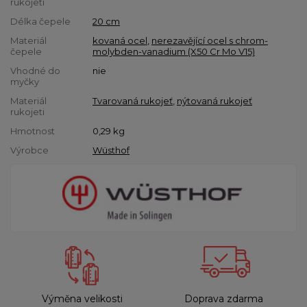
rukojeti
Délka čepele
20 cm
Materiál
kovaná ocel
,
nerezavějící ocel s chrom-
čepele
molybden-vanadium (X50 Cr Mo V15)
Vhodné do
nie
myčky
Materiál
Tvarovaná rukojeť
,
nýtovaná rukojeť
rukojeti
Hmotnost
0,29
kg
Výrobce
Wüsthof
Výměna velikosti
Doprava zdarma