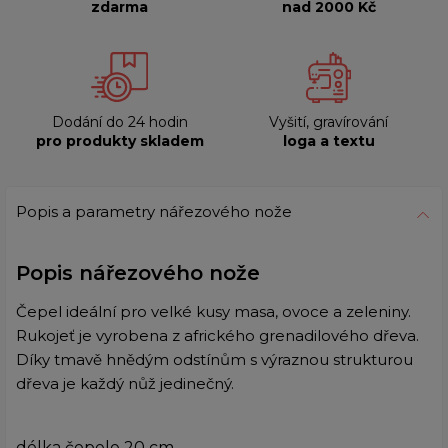
zdarma
nad 2000 Kč
Dodání do 24 hodin
Vyšití, gravírování
pro produkty skladem
loga a textu
Popis a parametry nářezového nože
Popis nářezového nože
Čepel ideální pro velké kusy masa, ovoce a zeleniny.
Rukojeť je vyrobena z afrického grenadilového dřeva.
Díky tmavě hnědým odstínům s výraznou strukturou
dřeva je každý nůž jedinečný.
délka čepele 20 cm