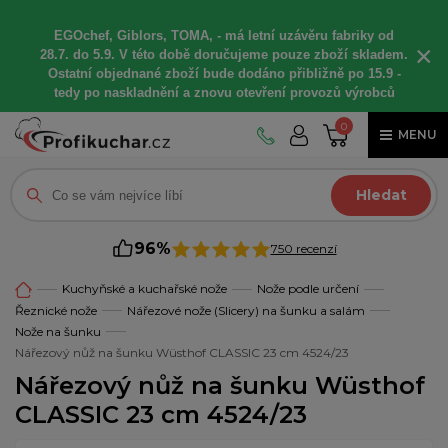
EGOchef, Giblors, TOMA, -
má letní
uzávěru fabriky od
×
28.7. do 5.9. V této době
doručujeme
pouze zboží skladem.
Ostatní
objednané
zboží bude dodáno
přibližně
po 15.9 -
t
edy po naskladnění a znovu otevření provozů výrobců
0
MENU
Hledat
96%
750 recenzí
Kuchyňské a kuchařské nože
Nože podle určení
Řeznické nože
Nářezové nože (Slicery) na šunku a salám
Nože na šunku
Nářezový nůž na šunku Wüsthof CLASSIC 23 cm 4524/23
Nářezový nůž na šunku Wüsthof
CLASSIC 23 cm 4524/23