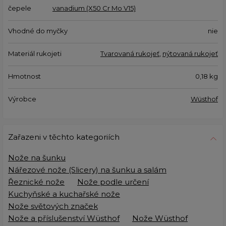
čepele
vanadium (X50 Cr Mo V15)
Vhodné do myčky
nie
Materiál rukojeti
Tvarovaná rukojeť
,
nýtovaná rukojeť
Hmotnost
0,18
kg
Výrobce
Wüsthof
Zařazeni v těchto kategoriích
Nože na šunku
Nářezové nože (Slicery) na šunku a salám
Řeznické nože
Nože podle určení
Kuchyňské a kuchařské nože
Nože světových značek
Nože a příslušenství Wüsthof
Nože Wüsthof