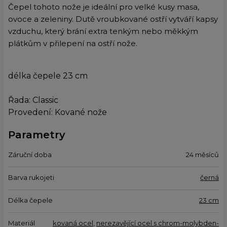
Čepel tohoto nože je ideální pro velké kusy masa,
ovoce a zeleniny. Dutě vroubkované ostří vytváří kapsy
vzduchu, který brání extra tenkým nebo měkkým
plátkům v přilepení na ostří nože.
délka čepele 23 cm
Řada: Classic
Provedení: Kované nože
Parametry
Záruční doba
24 měsíců
Barva rukojeti
černá
Délka čepele
23 cm
Materiál
kovaná ocel
,
nerezavějící ocel s chrom-molybden-