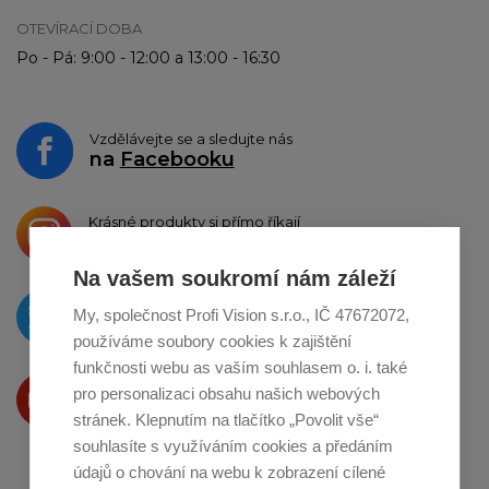
OTEVÍRACÍ DOBA
Po - Pá: 9:00 - 12:00 a 13:00 - 16:30
Vzdělávejte se a sledujte nás
na
Facebooku
Krásné produkty si přímo říkají
o sdílení na
Instagramu
Na vašem soukromí nám záleží
O novinkách píšeme
My, společnost Profi Vision s.r.o., IČ 47672072,
na
Twitteru
používáme soubory cookies k zajištění
funkčnosti webu as vaším souhlasem o. i. také
Produkty Vám představujeme
pro personalizaci obsahu našich webových
na
Youtube
stránek. Klepnutím na tlačítko „Povolit vše“
souhlasíte s využíváním cookies a předáním
údajů o chování na webu k zobrazení cílené