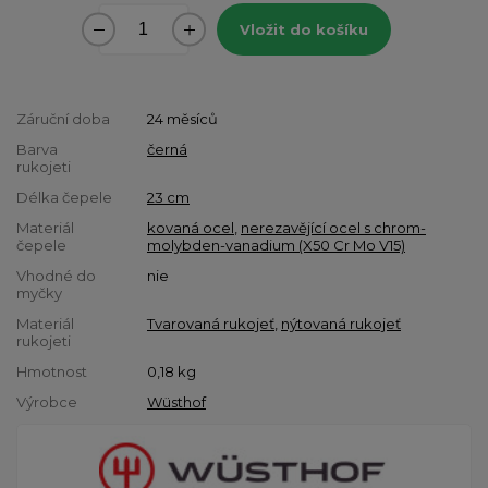
Vložit do košíku
Záruční doba
24 měsíců
Barva
černá
rukojeti
Délka čepele
23 cm
Materiál
kovaná ocel
,
nerezavějící ocel s chrom-
čepele
molybden-vanadium (X50 Cr Mo V15)
Vhodné do
nie
myčky
Materiál
Tvarovaná rukojeť
,
nýtovaná rukojeť
rukojeti
Hmotnost
0,18
kg
Výrobce
Wüsthof