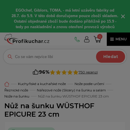
EGOchef, Giblors, TOMA, -
má letní
uzávěru fabriky od
×
28.7. do 5.9. V této době
doručujeme
pouze zboží skladem.
Ostatní
objednané
zboží bude dodáno
přibližně
po 15.9 -
t
edy po naskladnění a znovu otevření provozů výrobců
0
MENU
Hledat
96%
750 recenzí
Kuchyňské a kuchařské nože
Nože podle určení
Řeznické nože
Nářezové nože (Slicery) na šunku a salám
Nože na šunku
Nůž na šunku WÜSTHOF EPICURE 23 cm
Nůž na šunku WÜSTHOF
EPICURE 23 cm