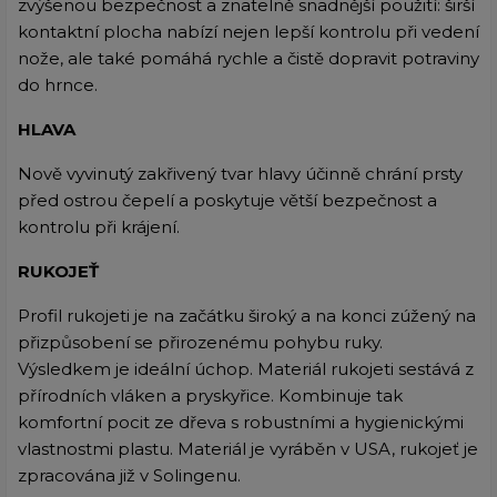
zvýšenou bezpečnost a znatelně snadnější použití: širší
kontaktní plocha nabízí nejen lepší kontrolu při vedení
nože, ale také pomáhá rychle a čistě dopravit potraviny
do hrnce.
HLAVA
Nově vyvinutý zakřivený tvar hlavy účinně chrání prsty
před ostrou čepelí a poskytuje větší bezpečnost a
kontrolu při krájení.
RUKOJEŤ
Profil rukojeti je na začátku široký a na konci zúžený na
přizpůsobení se přirozenému pohybu ruky.
Výsledkem je ideální úchop. Materiál rukojeti sestává z
přírodních vláken a pryskyřice. Kombinuje tak
komfortní pocit ze dřeva s robustními a hygienickými
vlastnostmi plastu. Materiál je vyráběn v USA, rukojeť je
zpracována již v Solingenu.