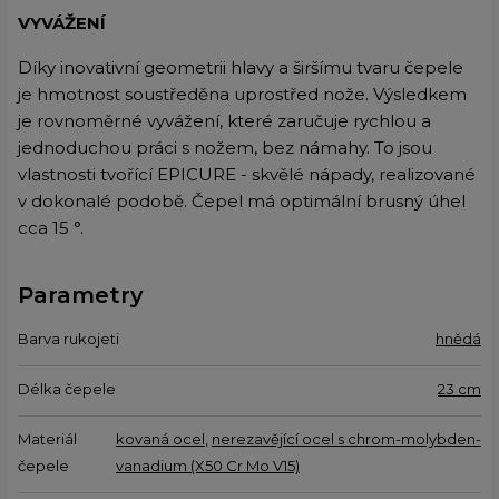
VYVÁŽENÍ
Díky inovativní geometrii hlavy a širšímu tvaru čepele
je hmotnost soustředěna uprostřed nože. Výsledkem
je rovnoměrné vyvážení, které zaručuje rychlou a
jednoduchou práci s nožem, bez námahy. To jsou
vlastnosti tvořící EPICURE - skvělé nápady, realizované
v dokonalé podobě. Čepel má optimální brusný úhel
cca 15 °.
Parametry
Barva rukojeti
hnědá
Délka čepele
23 cm
Materiál
kovaná ocel
,
nerezavějící ocel s chrom-molybden-
čepele
vanadium (X50 Cr Mo V15)