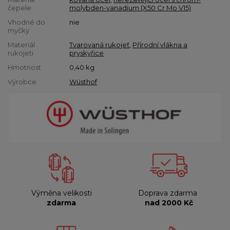
čepele
molybden-vanadium (X50 Cr Mo V15)
Vhodné do
nie
myčky
Materiál
Tvarovaná rukojeť
,
Přírodní vlákna a
rukojeti
pryskyřice
Hmotnost
0,40
kg
Výrobce
Wüsthof
Výměna velikosti
Doprava zdarma
zdarma
nad 2000 Kč