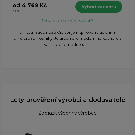
od 4 769 Kč
Vybrat variantu
s DPH
1 ks na externím skladě
Unikátní řada nožů Crafter je inspirován tradičními
umělci a řemeslníky. Je určen pro moderního kuchaře s
vášní pro řemeslné um...
Lety prověření výrobci a dodavatelé
Zobrazit všechny výrobce