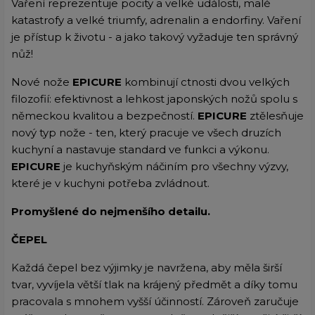
Vaření reprezentuje pocity a velké události, malé
katastrofy a velké triumfy, adrenalin a endorfiny. Vaření
je přístup k životu - a jako takový vyžaduje ten správný
nůž!
Nové nože
EPICURE
kombinují ctnosti dvou velkých
filozofií: efektivnost a lehkost japonských nožů spolu s
německou kvalitou a bezpečností.
EPICURE
ztělesňuje
nový typ nože - ten, který pracuje ve všech druzích
kuchyní a nastavuje standard ve funkci a výkonu.
EPICURE
je kuchyňským náčiním pro všechny výzvy,
které je v kuchyni potřeba zvládnout.
Promyšlené do nejmenšího detailu.
ČEPEL
Každá čepel bez výjimky je navržena, aby měla širší
tvar, vyvíjela větší tlak na krájený předmět a díky tomu
pracovala s mnohem vyšší účinností. Zároveň zaručuje