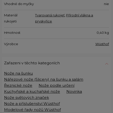
Vhodné do myčky
nie
Materiál
Tvarovaná rukojeť
,
Přírodní vlákna a
rukojeti
pryskyřice
Hmotnost
0,40
kg
Výrobce
Wüsthof
Zařazeni v těchto kategoriích
Nože na šunku
Nářezové nože (Slicery) na šunku a salám
Řeznické nože
Nože podle určení
Kuchyňské a kuchařské nože
Novinka
Nože světových značek
Nože a příslušenství Wüsthof
Modelové řady nožů Wüsthof