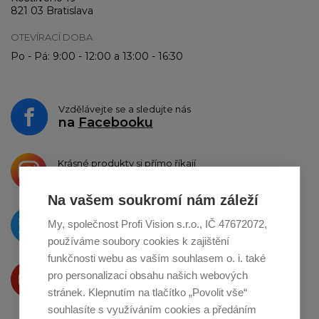
821 03 Bratislava
OTEVÍRACÍ DOBA
Po - Pá: 9:00 - 12:00 a 13:00 - 16:30
Vzdělávejte se a sledujte nás
na
Facebooku
Krásné produkty si přímo říkají
o sdílení na
Instagramu
Na vašem soukromí nám záleží
O novinkách píšeme
My, společnost Profi Vision s.r.o., IČ 47672072,
na
Twitteru
používáme soubory cookies k zajištění
funkčnosti webu as vaším souhlasem o. i. také
Produkty Vám představujeme
pro personalizaci obsahu našich webových
na
Youtube
stránek. Klepnutím na tlačítko „Povolit vše“
souhlasíte s využíváním cookies a předáním