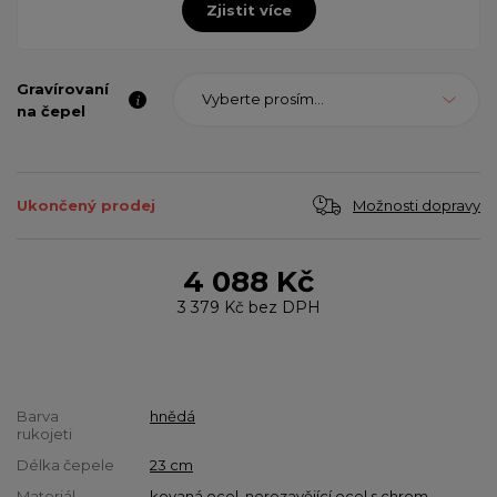
Zjistit více
Gravírovaní
Vyberte prosím...
na čepel
Možnosti dopravy
Ukončený prodej
4 088 Kč
3 379 Kč
bez DPH
Barva
hnědá
rukojeti
Délka čepele
23 cm
Materiál
kovaná ocel
,
nerezavějící ocel s chrom-