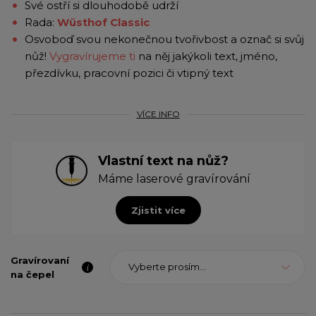
Své ostří si dlouhodobě udrží
Rada:
Wüsthof Classic
Osvoboď svou nekonečnou tvořivbost a označ si svůj
nůž!
Vygravírujeme ti
na něj jakýkoli text, jméno,
přezdívku, pracovní pozici či vtipný text
VÍCE INFO
Vlastní text na nůž?
Máme laserové gravírování
Zjistit více
Gravírovaní
Vyberte prosím...
na čepel