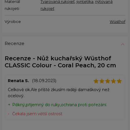
Materiál
Tvarovaná rukojeť
,
syntetika
,
nýtovaná
rukojeti
rukojeť
Výrobce
Wüsthof
Recenze
Recenze - Nůž kuchařský Wüsthof
CLASSIC Colour - Coral Peach, 20 cm
Renata S.
(18.09.2023)
Celkově ok.Ale příště zkusím raději damaškový než
ocelový.
Pěkný,příjemný do ruky,ochrana proti pořezání.
Čekala jsem větší ostrost