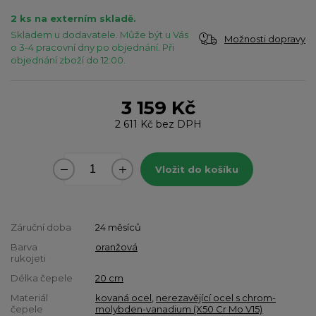
2 ks na externím skladě.
Skladem u dodavatele. Může být u Vás
Možnosti dopravy
o 3-4 pracovní dny po objednání. Při
objednání zboží do 12:00.
3 159 Kč
2 611 Kč
bez DPH
Vložit do košíku
Záruční doba
24 měsíců
Barva
oranžová
rukojeti
Délka čepele
20 cm
Materiál
kovaná ocel
,
nerezavějící ocel s chrom-
čepele
molybden-vanadium (X50 Cr Mo V15)