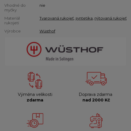
Vhodné do
nie
myčky
Materiál
Tvarovaná rukojeť
,
syntetika
,
nýtovaná rukojeť
rukojeti
Výrobce
Wüsthof
Výměna velikosti
Doprava zdarma
zdarma
nad 2000 Kč