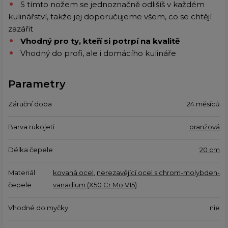
S tímto nožem se jednoznačně odlišíš v každém
kulinářství, takže jej doporučujeme všem, co se chtějí
zazářit
Vhodný pro ty, kteří si potrpí na kvalitě
Vhodný do profi, ale i domácího kulináře
Parametry
Záruční doba
24 měsíců
Barva rukojeti
oranžová
Délka čepele
20 cm
Materiál
kovaná ocel
,
nerezavějící ocel s chrom-molybden-
čepele
vanadium (X50 Cr Mo V15)
Vhodné do myčky
nie