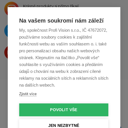
Krásné produkty si přímo říkají
o sdílení na
Instagramu
Na vašem soukromí nám záleží
O novinkách píšeme
My, společnost Profi Vision s.r.o., IČ 47672072,
na
Twitteru
používáme soubory cookies k zajištění
funkčnosti webu as vaším souhlasem o. i. také
Produkty Vám představujeme
pro personalizaci obsahu našich webových
na
Youtube
stránek. Klepnutím na tlačítko „Povolit vše“
souhlasíte s využíváním cookies a předáním
údajů o chování na webu k zobrazení cílené
reklamy na sociálních sítích a reklamních sítích
na dalších webech.
Profikuchar.sk
Profikoch.at
Zjistit více
Profiszakacs.hu
POVOLIT VŠE
JEN NEZBYTNÉ