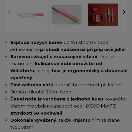
Exploze nových barev
od Wüsthofu v tobě
jednozančně
probudí nadšení už při přípravě jídla!
Barevná rukojeť s mosaznými nitěmi
není jen
maximální
kulinářské dobrodružství od
Wüsthofu,
ale její
tvar je ergonomický a dokonale
vyvážený
Plná ochrana pstů
ti zaručí bezpečnost při krájení
Široká a dlouhá 20cm čepel
Čepel nože je vyrobena z jednoho kusu
kovaného
chrom molybden vanadové oceli (X50CrMoV15)
ztvrdostí 58 Rockwell
Dokonale vyvážený,
takže krájení s ním se stane
tvou vášní