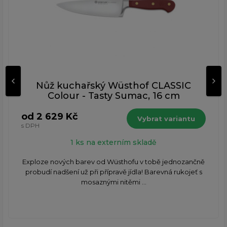
Nůž kuchařský Wüsthof CLASSIC
Colour - Tasty Sumac, 16 cm
od 2 629 Kč
Vybrat variantu
s DPH
1 ks na externím skladě
Exploze nových barev od Wüsthofu v tobě jednozančně
probudí nadšení už při přípravě jídla! Barevná rukojeť s
mosaznými nitěmi ...