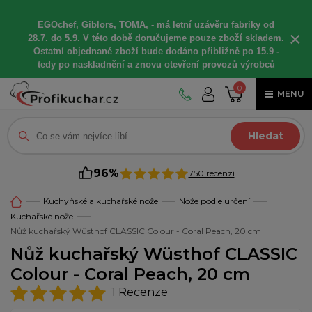
EGOchef, Giblors, TOMA, -
má letní
uzávěru fabriky od
×
28.7. do 5.9. V této době
doručujeme
pouze zboží skladem.
Ostatní
objednané
zboží bude dodáno
přibližně
po 15.9 -
t
edy po naskladnění a znovu otevření provozů výrobců
0
MENU
Hledat
96%
750 recenzí
Kuchyňské a kuchařské nože
Nože podle určení
Kuchařské nože
Nůž kuchařský Wüsthof CLASSIC Colour - Coral Peach, 20 cm
Nůž kuchařský Wüsthof CLASSIC
Colour - Coral Peach, 20 cm
1
Recenze