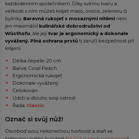
každodenním společníkem. Díky svému tvaru a
velikosti s ním můžeš krájet maso, ovoce, zeleninu či
bylinky.
Barevná rukojeť s mosaznými nitěmi
není
jen maximální
kulinářské dobrodružství od
Wüsthofu
, ale její
tvar je ergonomický a dokonale
vyvážený. Plná ochrana prstů
ti zaručí bezpečnost při
krájení.
Délka čepele: 20 cm
Barva: Coral Peach
Ergonomická rukojeť
Dokonale vyvážený
Celokován
Udrží si dlouho svoji ostrost
Řada:
Classic
Označ si svůj nůž!
Osvoboď svou nekonečnou tvořivost a staň se
královnou svého kuinária!
Na nůž si nech vygravírova
t