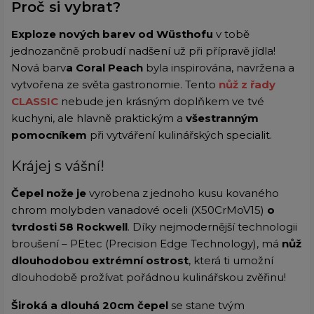
Proč si vybrat?
Exploze nových barev od Wüsthofu
v tobě
jednozančně probudí nadšení už při přípravě jídla!
Nová barv
a
Coral Peach
byla inspirována, navržena a
vytvořena ze světa gastronomie. Tento
nůž z řady
CLASSIC
nebude jen krásným doplňkem ve tvé
kuchyni, ale hlavně praktickým a
všestranným
pomocníkem
při vytváření kulinářských specialit.
Krájej s vášní!
Čepel nože je
vyrobena z jednoho kusu kovaného
chrom molybden vanadové oceli (X50CrMoV15)
o
tvrdosti 58 Rockwell
. Díky nejmodernější technologii
broušení – PEtec (Precision Edge Technology), má
nůž
dlouhodobou extrémní ostrost
, která ti umožní
dlouhodobě prožívat pořádnou kulinářskou zvěřinu!
Široká a dlouhá 20cm čepel
se stane tvým