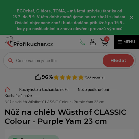
EGOchef, Giblors, TOMA, -
má letní
uzávěru fabriky od
×
28.7. do 5.9. V této době
doručujeme
pouze zboží skladem.
Ostatní
objednané
zboží bude dodáno
přibližně
po 15.9 -
t
edy po naskladnění a znovu otevření provozů výrobců
0
MENU
Hledat
96%
750 recenzí
Kuchyňské a kuchařské nože
Nože podle určení
Kuchařské nože
Nůž na chléb Wüsthof CLASSIC Colour - Purple Yam 23 cm
Nůž na chléb Wüsthof CLASSIC
Colour - Purple Yam 23 cm