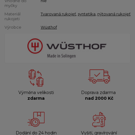
Vhodné do
nie
myčky
Materiál
Tvarovaná rukojeť
,
syntetika
,
nýtovaná rukojeť
rukojeti
Výrobce
Wüsthof
Výměna velikosti
Doprava zdarma
zdarma
nad 2000 Kč
Dodání do 24 hodin
Vyšití, gravírování