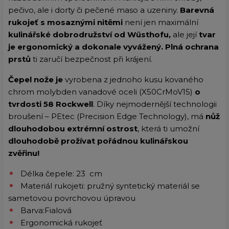
pečivo, ale i dorty či pečené maso a uzeniny.
Barevná
rukojeť s mosaznými nitěmi
není jen maximální
kulinářské dobrodružství od Wüsthofu,
ale její
tvar
je ergonomický a dokonale vyvážený. Plná ochrana
prstů
ti zaručí bezpečnost při krájení.
Čepel nože je
vyrobena z jednoho kusu kovaného
chrom molybden vanadové oceli (X50CrMoV15)
o
tvrdosti 58 Rockwell
. Díky nejmodernější technologii
broušení – PEtec (Precision Edge Technology), má
nůž
dlouhodobou extrémní ostrost
, která ti umožní
dlouhodobě prožívat pořádnou kulinářskou
zvěřinu!
Délka čepele: 23 cm
Materiál rukojeti: pružný syntetický materiál se
sametovou povrchovou úpravou
Barva:Fialová
Ergonomická rukojeť