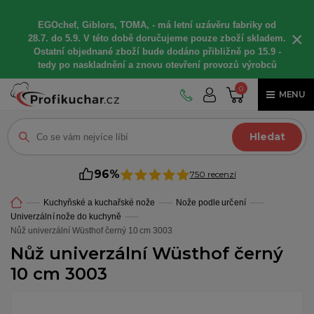
EGOchef, Giblors, TOMA, -
má letní
uzávěru fabriky od
×
28.7. do 5.9. V této době
doručujeme
pouze zboží skladem.
Ostatní
objednané
zboží bude dodáno
přibližně
po 15.9 -
t
edy po naskladnění a znovu otevření provozů výrobců
0
MENU
Hledat
96%
750 recenzí
Kuchyňské a kuchařské nože
Nože podle určení
Univerzální nože do kuchyně
Nůž univerzální Wüsthof černý 10 cm 3003
Nůž univerzální Wüsthof černý
10 cm 3003