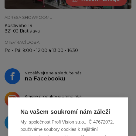
ADRESA SHOWROOMU
Kostlivého 19
821 03 Bratislava
OTEVÍRACÍ DOBA
Po - Pá: 9:00 - 12:00 a 13:00 - 16:30
Vzdělávejte se a sledujte nás
na
Facebooku
Krásné produkty si přímo říkají
o sdílení na
Instagramu
Na vašem soukromí nám záleží
O novinkách píšeme
My, společnost Profi Vision s.r.o., IČ 47672072,
na
Twitteru
používáme soubory cookies k zajištění