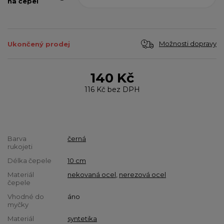
na čepel
Možnosti dopravy
Ukončený prodej
140 Kč
116 Kč
bez DPH
Barva
černá
rukojeti
Délka čepele
10 cm
Materiál
nekovaná ocel
,
nerezová ocel
čepele
Vhodné do
áno
myčky
Materiál
syntetika