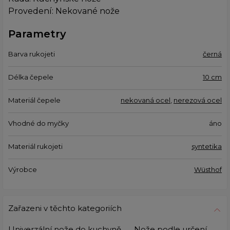
Provedení: Nekované nože
Parametry
Barva rukojeti
černá
Délka čepele
10 cm
Materiál čepele
nekovaná ocel
,
nerezová ocel
Vhodné do myčky
áno
Materiál rukojeti
syntetika
Výrobce
Wüsthof
Zařazeni v těchto kategoriích
Univerzální nože do kuchyně
Nože podle určení