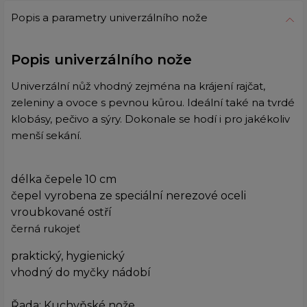
Popis a parametry univerzálního nože
Popis univerzálního nože
Univerzální nůž vhodný zejména na krájení rajčat,
zeleniny a ovoce s pevnou kůrou. Ideální také na tvrdé
klobásy, pečivo a sýry. Dokonale se hodí i pro jakékoliv
menší sekání.
délka čepele 10 cm
čepel vyrobena ze speciální nerezové oceli
vroubkované ostří
černá rukojeť
praktický, hygienický
vhodný do myčky nádobí
Řada: Kuchyňské nože