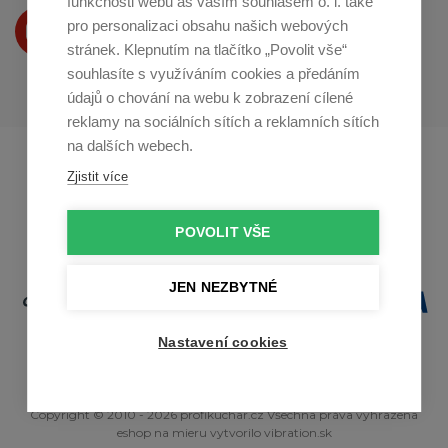
funkčnosti webu as vaším souhlasem o. i. také
Produkty Vám představujeme
pro personalizaci obsahu našich webových
na
Youtube
stránek. Klepnutím na tlačítko „Povolit vše“
souhlasíte s využíváním cookies a předáním
údajů o chování na webu k zobrazení cílené
reklamy na sociálních sítích a reklamních sítích
na dalších webech.
Profikuchar.sk
Profikoch.at
Zjistit více
Profiszakacs.hu
POVOLIT VŠE
JEN NEZBYTNÉ
Nastavení cookies
Copyright © 2010 - 2026 profikuchar.cz Všechna práva vyhrazena
eshop na mieru
vytvorilo
vibration.sk