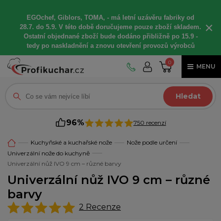
EGOchef, Giblors, TOMA, -
má letní
uzávěru fabriky od
×
28.7. do 5.9. V této době
doručujeme
pouze zboží skladem.
Ostatní
objednané
zboží bude dodáno
přibližně
po 15.9 -
t
edy po naskladnění a znovu otevření provozů výrobců
0
MENU
Hledat
96%
750 recenzí
Kuchyňské a kuchařské nože
Nože podle určení
Univerzální nože do kuchyně
Univerzální nůž IVO 9 cm – různé barvy
Univerzální nůž IVO 9 cm – různé
barvy
2
Recenze