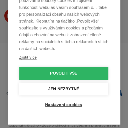
používáme soubory cookies k zajištění
funkčnosti webu as vaším souhlasem o. i. také
Produkty Vám představujeme
pro personalizaci obsahu našich webových
na
Youtube
stránek. Klepnutím na tlačítko „Povolit vše“
souhlasíte s využíváním cookies a předáním
údajů o chování na webu k zobrazení cílené
reklamy na sociálních sítích a reklamních sítích
na dalších webech.
Profikuchar.sk
Profikoch.at
Zjistit více
Profiszakacs.hu
POVOLIT VŠE
JEN NEZBYTNÉ
Nastavení cookies
Copyright © 2010 - 2026 profikuchar.cz Všechna práva vyhrazena