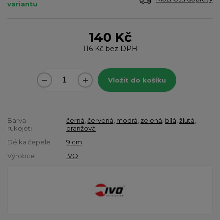
variantu
140 Kč
116 Kč
bez DPH
Vložit do košíku
Barva
černá
,
červená
,
modrá
,
zelená
,
bílá
,
žlutá
,
rukojeti
oranžová
Délka čepele
9 cm
Výrobce
IVO