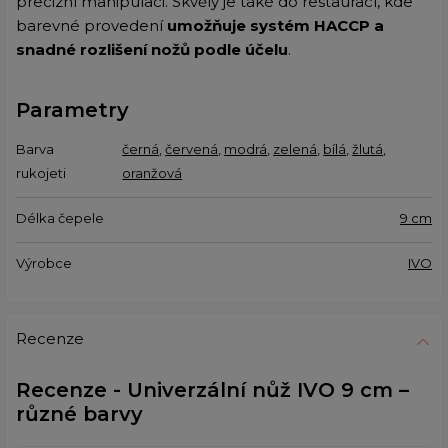
precizní manipulaci. Skvělý je také do restaurací, kde
barevné provedení
umožňuje systém HACCP a
snadné rozlišení nožů podle účelu
.
Parametry
Barva
černá
,
červená
,
modrá
,
zelená
,
bílá
,
žlutá
,
rukojeti
oranžová
Délka čepele
9 cm
Výrobce
IVO
Recenze
Recenze - Univerzální nůž IVO 9 cm –
různé barvy