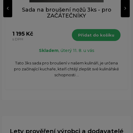
Sada na broušení nožů 3ks - pro
ZAČÁTEČNÍKY
1 195 Kč
Přidat do košíku
s DPH
Skladem
, úterý 11. 8. u vás
​Tato 3ks sada pro broušení v našem kulináři, je určena
pro začínající kuchaře, kteří chtějí zlepšit své kulinářské
schopnosti ...
Lety prověření výrobci a dodavatelé