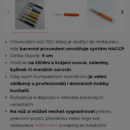
Univerzální nůž IVO, který je skvělý i do restaurací,
kde
barevné provedení umožňuje systém HACCP
Délka čepele:
9 cm
Hodí se
na čištění a krájení ovoce, zeleniny,
bylinek či menších surovin
Díky svým kompaktním rozměrům
je velmi
oblíbený u profesionálů i domácích hobby
kuchařů
Rukojeť je k dispozici v několika barevných
variantách
Na nůž si můžeš nechat vygravírovat
jméno,
pracovní pozici, přezdívku nebo logo své
restaurace.
Klikni sem
a inspiruj se ostatními