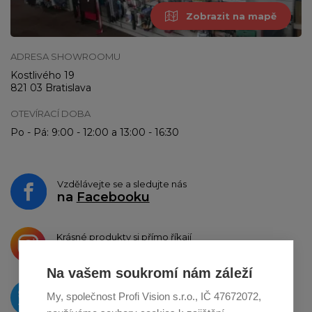
Zobrazit na mapě
ADRESA SHOWROOMU
Kostlivého 19
821 03 Bratislava
OTEVÍRACÍ DOBA
Po - Pá: 9:00 - 12:00 a 13:00 - 16:30
Vzdělávejte se a sledujte nás
na
Facebooku
Krásné produkty si přímo říkají
o sdílení na
Instagramu
Na vašem soukromí nám záleží
O novinkách píšeme
My, společnost Profi Vision s.r.o., IČ 47672072,
na
Twitteru