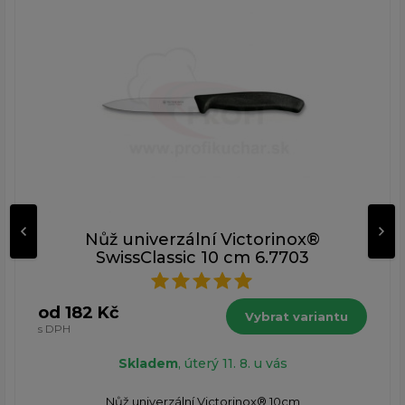
Nůž univerzální Victorinox®
SwissClassic 10 cm 6.7703
od 182 Kč
Vybrat variantu
s DPH
Skladem
, úterý 11. 8. u vás
Nůž univerzální Victorinox® 10cm