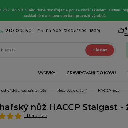
 28.7. do 5.9. V této době
doručujeme
pouze zboží skladem. Ostatní
ob
naskladnění a znovu otevření provozů výrobců
9
210 012 501
(Po - Pá: 9:00 - 12:00 a 13:00 - 16:30)
75
Hledat
VÝŠIVKY
GRAVÍROVÁNÍ DO KOVU
Kuchyňské a kuchařské nože
Nože podle určení
HACCP nože
hařský nůž HACCP Stalgast - 
1
Recenze