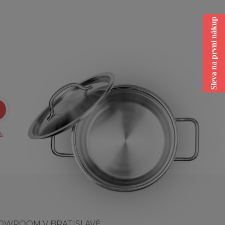
Sleva na první nákup
.
OWROOM V BRATISLAVĚ