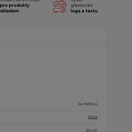
pro produkty
gravírování
skladem
loga a textu
24 měsíců
žlutá
25 cm