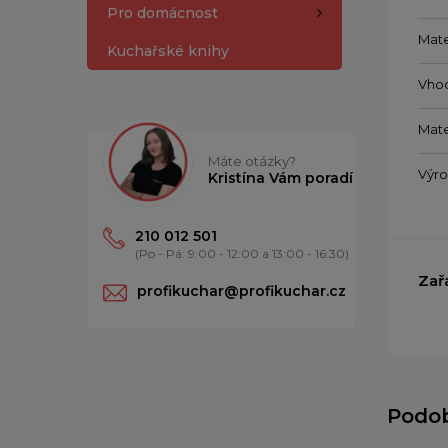
Pro domácnost
Mate
Kuchařské knihy
Vho
Mate
Máte otázky?
Výr
Kristína Vám poradí
210 012 501
(Po - Pá: 9:00 - 12:00 a 13:00 - 16:30)
Zař
profikuchar@profikuchar.cz
Podo