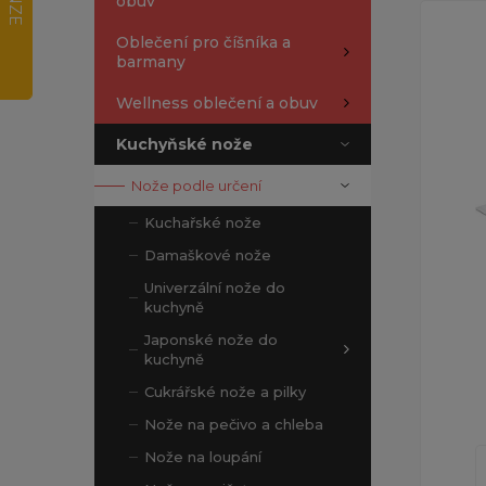
obuv
Oblečení pro číšníka a
barmany
Wellness oblečení a obuv
Kuchyňské nože
Nože podle určení
Kuchařské nože
Damaškové nože
Univerzální nože do
kuchyně
Japonské nože do
kuchyně
Cukrářské nože a pilky
Nože na pečivo a chleba
Nože na loupání