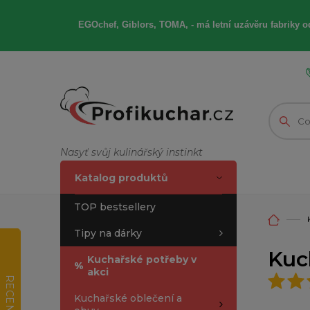
EGOchef, Giblors, TOMA, -
má letní
uzávěru fabriky od
Nasyť svůj kulinářský instinkt
Katalog produktů
TOP bestsellery
Tipy na dárky
Kuc
Kuchařské potřeby v
%
akci
RECENZE
Kuchařské oblečení a