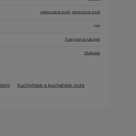
nekovaná ocel
,
nerezová ocel
nie
Tvarovaná rukojeť
Stalgast
čení
Kuchyňské a kuchařské nože