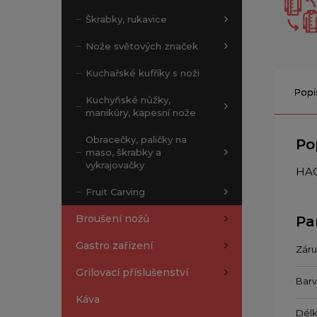
Škrabky, rukavice
Nože světových značek
Kuchařské kufříky s noži
Popi
Kuchyňské nůžky,
manikúry, kapesní nože
Obracečky, paličky na
Po
maso, škrabky a
vykrajovačky
HAC
Fruit Carving
Broušení nožů
Pa
Gastro zařízení
Záru
Grilovací příslušenství
Barv
Káva
Délk