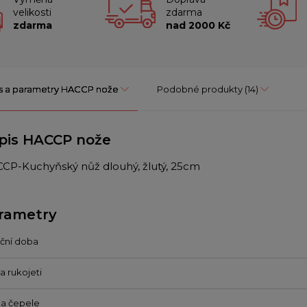
velikosti
zdarma
zdarma
nad 2000 Kč
s a parametry HACCP nože
Podobné produkty
(14)
pis HACCP nože
CP-Kuchyňský nůž dlouhý, žlutý, 25cm
rametry
ční doba
a rukojeti
a čepele