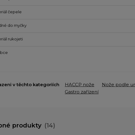
riál čepele
dné do myčky
riál rukojeti
obce
azeni v těchto kategoriích
HACCP nože
Nože podle ur
Gastro zařízení
bné produkty
(14)