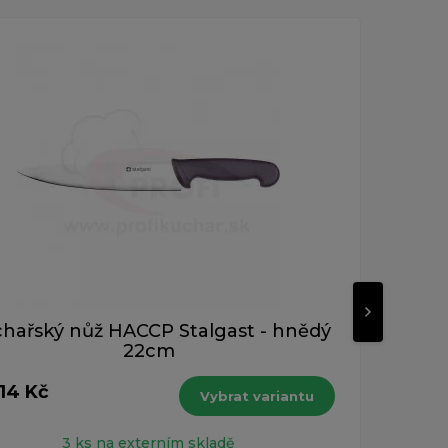
hařský nůž HACCP Stalgast - hnědý
N
22cm
114 Kč
od 5
Vybrat variantu
s DPH
3 ks na externím skladě