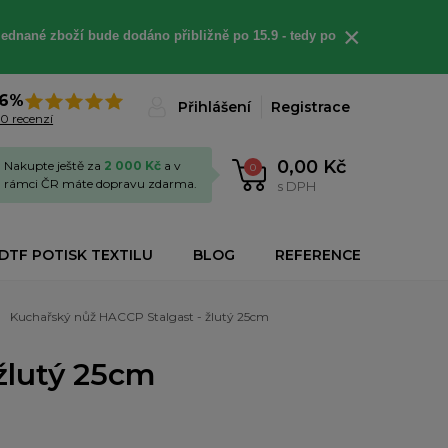
×
jednané
zboží bude dodáno
přibližně
po 15.9 - t
edy po
6%
Přihlášení
Registrace
0 recenzí
0,00 Kč
Nakupte ještě za
2 000 Kč
a v
0
rámci ČR máte dopravu zdarma.
s DPH
DTF POTISK TEXTILU
BLOG
REFERENCE
Kuchařský nůž HACCP Stalgast - žlutý 25cm
žlutý 25cm