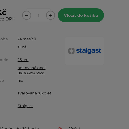
Kč
Vložit do košíku
ez DPH
doba
24 měsíců
žlutá
pele
25 cm
nekovaná ocel
,
nerezová ocel
do
nie
Tvarovaná rukojeť
Stalgast
Dodání do 24 hodin
Vyšití,