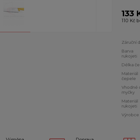
133 
110 Kč
b
Záruční 
Barva
rukojeti
Délka če
Materiál
čepele
Vhodné 
myčky
Materiál
rukojeti
Výrobce
Výměna
Doprava