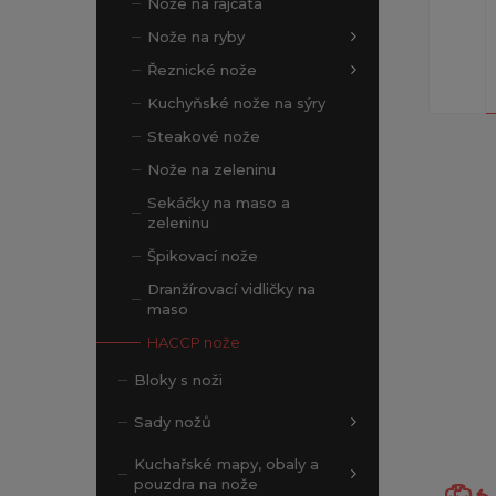
Nože na rajčata
Nože na ryby
Řeznické nože
Kuchyňské nože na sýry
Steakové nože
Nože na zeleninu
Sekáčky na maso a
zeleninu
Špikovací nože
Dranžírovací vidličky na
maso
HACCP nože
Bloky s noži
Sady nožů
Kuchařské mapy, obaly a
pouzdra na nože