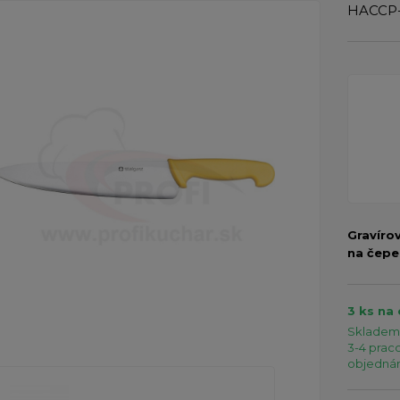
HACCP-K
Gravíro
na čepe
3 ks na
Skladem 
3-4 praco
objednání