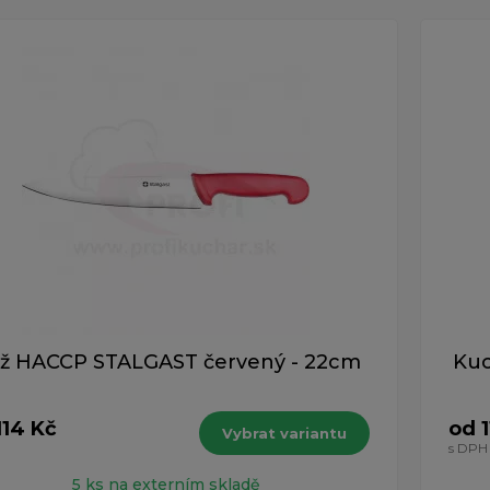
ž HACCP STALGAST červený - 22cm
Kuc
114 Kč
od 
Vybrat variantu
H
s DPH
5 ks na externím skladě