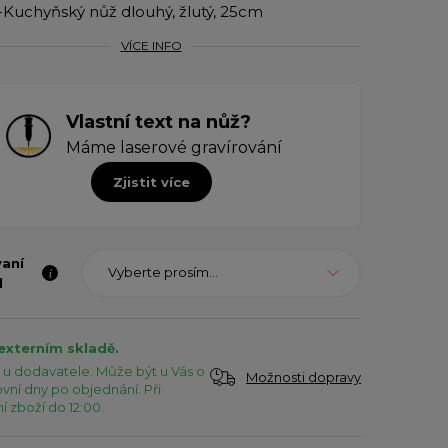
uchyňský nůž dlouhý, žlutý, 25cm
VÍCE INFO
Vlastní text na nůž?
Máme laserové gravírování
Zjistit více
vaní
Vyberte prosím...
l
 externím skladě.
u dodavatele. Může být u Vás o
Možnosti dopravy
vní dny po objednání. Při
 zboží do 12:00.