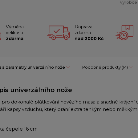
Výrobce
Výměna
Doprava
velikosti
zdarma
zdarma
nad 2000 Kč
s a parametry univerzálního nože
Podobné produkty
(14)
pis univerzálního nože
 pro dokonalé plátkování hovězího masa a snadné krájení o
váří kapsy vzduchu, který brání extra tenkým nebo měkkým p
ka čepele 16 cm