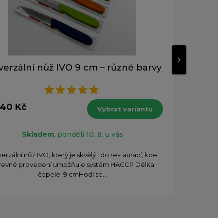
verzální nůž IVO 9 cm – různé barvy
Uni
od 1
140 Kč
s DPH
Vybrat variantu
Skladem
, pondělí 10. 8. u vás
Un
erzální nůž IVO, který je skvělý i do restaurací, kde
d
revné provedení umožňuje systém HACCP Délka
čepele: 9 cm​ Hodí se...