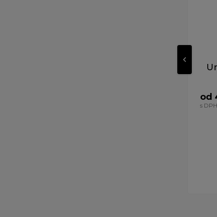
Un
od 
s DP