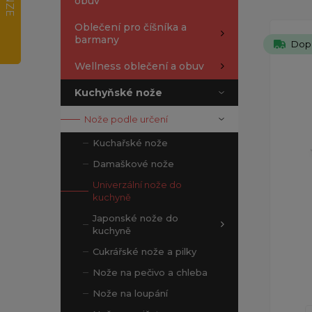
obuv
Oblečení pro číšníka a
barmany
Dop
Wellness oblečení a obuv
Kuchyňské nože
Nože podle určení
Kuchařské nože
Damaškové nože
Univerzální nože do
kuchyně
Japonské nože do
kuchyně
Cukrářské nože a pilky
Nože na pečivo a chleba
Nože na loupání