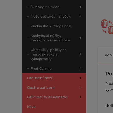
Škrabky, rukavice
Nože světových značek
Kuchařské kufříky s noži
Kuchyňské nůžky,
manikúry, kapesní nože
Obracečky, paličky na
maso, škrabky a
Popi
vykrajovačky
Fruit Carving
Po
Broušení nožů
Nůž
Gastro zařízení
vyt
Grilovací příslušenství
dél
Káva