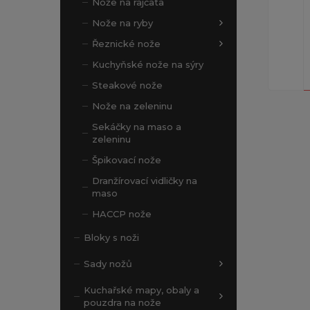
Nože na rajčata
Nože na ryby
Řeznické nože
Kuchyňské nože na sýry
Steakové nože
Nože na zeleninu
Sekáčky na maso a
zeleninu
Špikovací nože
Dranžírovací vidličky na
maso
HACCP nože
Bloky s noži
Sady nožů
Kuchařské mapy, obaly a
pouzdra na nože