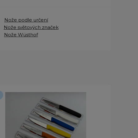
Nože podle určení
Nože světových značek
Nože Wüsthof