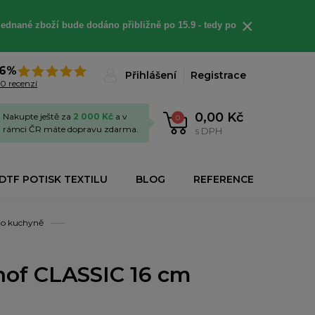
×
jednané
zboží bude dodáno
přibližně
po 15.9 - t
edy po
6%
Přihlášení
Registrace
0 recenzí
0,00 Kč
Nakupte ještě za
2 000 Kč
a v
0
rámci ČR máte dopravu zdarma.
s DPH
DTF POTISK TEXTILU
BLOG
REFERENCE
 do kuchyně
hof CLASSIC 16 cm