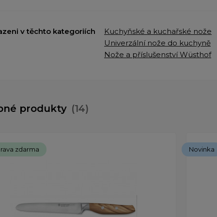
azeni v těchto kategoriích
Kuchyňské a kuchařské nože
Univerzální nože do kuchyně
Nože a příslušenství Wüsthof
bné produkty
(14)
rava zdarma
Novinka