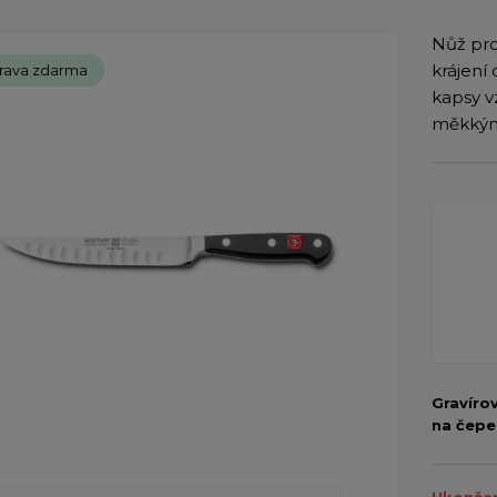
Nůž pro
krájení
rava zdarma
kapsy v
měkkým 
Gravíro
na čepe