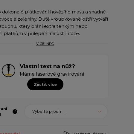
 dokonalé plátkování hovězího masa a snadné
 ovoce a zeleniny. Dutě vroubkované ostří vytváří
zduchu, který brání extra tenkým nebo
plátkům v přilepení na ostří nože.
VÍCE INFO
Vlastní text na nůž?
Máme laserové gravírování
Zjistit více
vaní
Vyberte prosím...
l
Možnosti dopravy