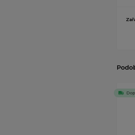
Zař
Podo
Dop