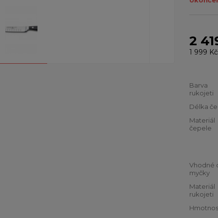
Ukončen
2 41
1 999 Kč
Barva
rukojeti
Délka če
Materiál
čepele
Vhodné 
myčky
Materiál
rukojeti
Hmotnos