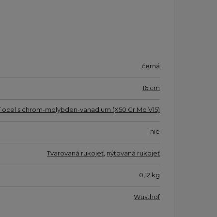
černá
16 cm
í ocel s chrom-molybden-vanadium (X50 Cr Mo V15)
nie
Tvarovaná rukojeť
,
nýtovaná rukojeť
0,12
kg
Wüsthof