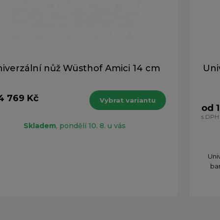
iverzální nůž Wüsthof Amici 14 cm
Uni
4 769 Kč
Vybrat variantu
od 
H
s DPH
Skladem
, pondělí 10. 8. u vás
Univ
ba