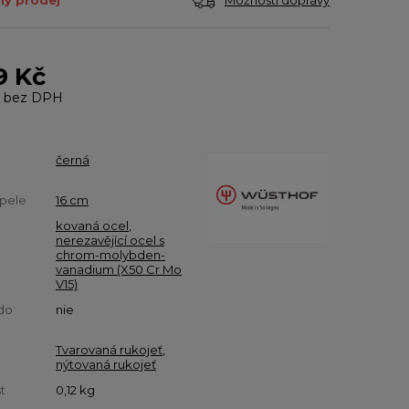
ý prodej
9 Kč
bez DPH
černá
pele
16 cm
kovaná ocel
,
nerezavějící ocel s
chrom-molybden-
vanadium (X50 Cr Mo
V15)
do
nie
Tvarovaná rukojeť
,
nýtovaná rukojeť
t
0,12
kg