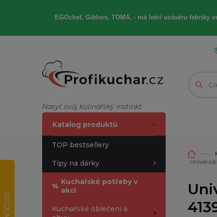
EGOchef, Giblors, TOMA, -
má letní
uzávěru fabriky od
Nasyť svůj kulinářský instinkt
Katalog produktů
TOP bestsellery
Univerzá
Tipy na dárky
Kuchařské potřeby v
Uni
%
akci
RECENZE
413
Kuchařské oblečení a