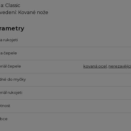
a: Classic
vedení: Kované nože
rametry
a rukojeti
a čepele
riál čepele
kovaná ocel
,
nerezavějíc
dné do myčky
riál rukojeti
tnost
obce