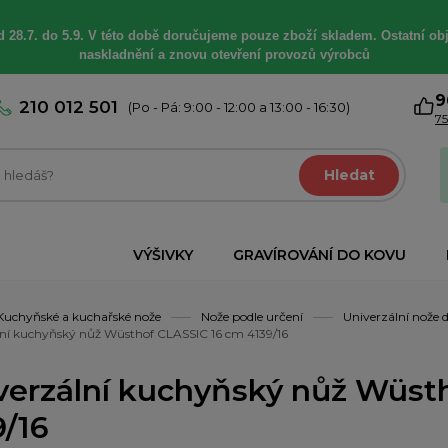
 28.7. do 5.9. V této době
doručujeme
pouze zboží skladem. Ostatní
ob
naskladnění a znovu otevření provozů výrobců
9
210 012 501
(Po - Pá: 9:00 - 12:00 a 13:00 - 16:30)
75
Hledat
VÝŠIVKY
GRAVÍROVÁNÍ DO KOVU
Kuchyňské a kuchařské nože
Nože podle určení
Univerzální nože
lní kuchyňský nůž Wüsthof CLASSIC 16 cm 4139/16
verzální kuchyňský nůž Wüst
9/16