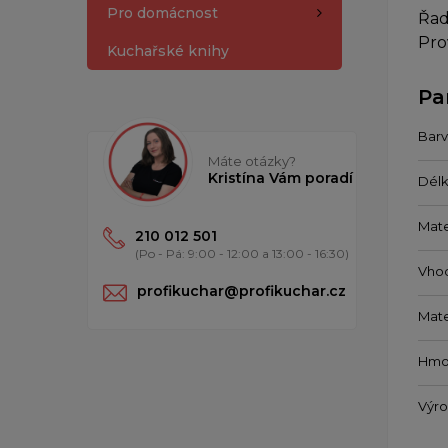
Pro domácnost
Řad
Pro
Kuchařské knihy
Pa
Barv
Máte otázky?
Kristína Vám poradí
Délk
Mate
210 012 501
(Po - Pá: 9:00 - 12:00 a 13:00 - 16:30)
Vho
profikuchar@profikuchar.cz
Mate
Hmo
Výr