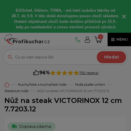
EGOchef, Giblors, TOMA, -
má letní
uzávěru fabriky od
×
28.7. do 5.9. V této době
doručujeme
pouze zboží skladem.
Ostatní
objednané
zboží bude dodáno
přibližně
po 15.9 -
t
edy po naskladnění a znovu otevření provozů výrobců
0
MENU
Hledat
96%
750 recenzí
Kuchyňské a kuchařské nože
Nože podle určení
Steakové nože
Nůž na steak VICTORINOX 12 cm 7.7203.12
Nůž na steak VICTORINOX 12 cm
7.7203.12
Doprava zdarma