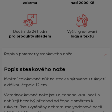
zdarma
nad 2000 Kč
Dodání do 24 hodin
Vyšití, gravírování
pro produkty skladem
loga a textu
Popis a parametry steakového nože
Popis steakového nože
Kvalitní celokované nůž na steak s nýtovanou rukojetí
a délkou čepele 12 cm.
Victorinox kované nože jsou z jednoho kusu oceli a
nabízejí bezešvý přechod od čepele směrem k
rukojeti. Jsou vyráběny z chrom-molybdenové oceli