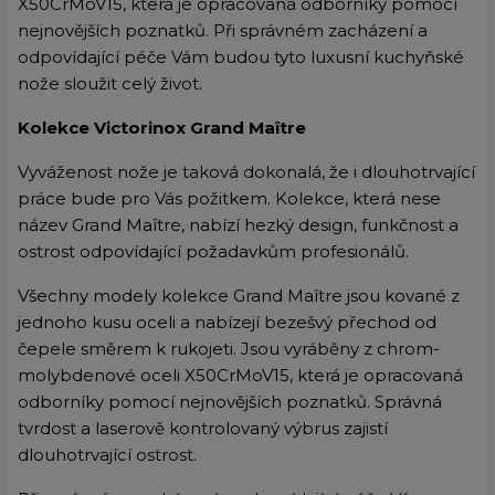
X50CrMoV15, která je opracovaná odborníky pomocí
nejnovějších poznatků. Při správném zacházení a
odpovídající péče Vám budou tyto luxusní kuchyňské
nože sloužit celý život.
Kolekce Victorinox Grand Maître
Vyváženost nože je taková dokonalá, že i dlouhotrvající
práce bude pro Vás požitkem. Kolekce, která nese
název Grand Maître, nabízí hezký design, funkčnost a
ostrost odpovídající požadavkům profesionálů.
Všechny modely kolekce Grand Maître jsou kované z
jednoho kusu oceli a nabízejí bezešvý přechod od
čepele směrem k rukojeti. Jsou vyráběny z chrom-
molybdenové oceli X50CrMoV15, která je opracovaná
odborníky pomocí nejnovějších poznatků. Správná
tvrdost a laserově kontrolovaný výbrus zajistí
dlouhotrvající ostrost.