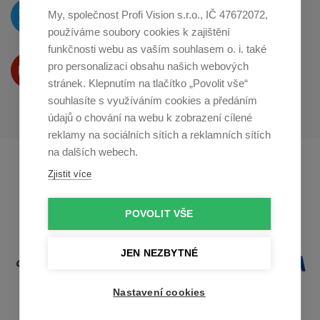
O novinkách píšeme
My, společnost Profi Vision s.r.o., IČ 47672072,
na
Twitteru
používáme soubory cookies k zajištění
funkčnosti webu as vaším souhlasem o. i. také
Produkty Vám představujeme
pro personalizaci obsahu našich webových
na
Youtube
stránek. Klepnutím na tlačítko „Povolit vše“
souhlasíte s využíváním cookies a předáním
údajů o chování na webu k zobrazení cílené
reklamy na sociálních sítích a reklamních sítích
na dalších webech.
Profikuchar.sk
Profikoch.at
Zjistit více
Profiszakacs.hu
POVOLIT VŠE
JEN NEZBYTNÉ
Nastavení cookies