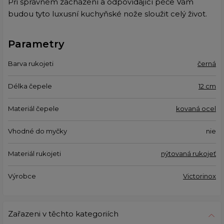
Při správném zacházení a odpovídající péče Vám
budou tyto luxusní kuchyňské nože sloužit celý život.
Parametry
Barva rukojeti
černá
Délka čepele
12 cm
Materiál čepele
kovaná ocel
Vhodné do myčky
nie
Materiál rukojeti
nýtovaná rukojeť
Výrobce
Victorinox
Zařazeni v těchto kategoriích