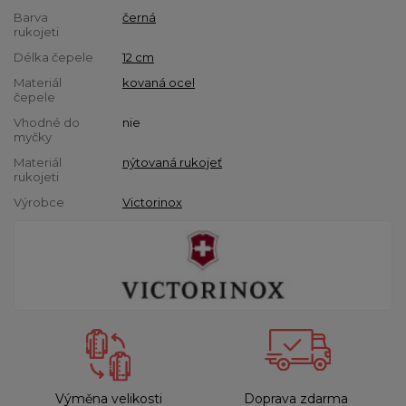
Barva
černá
rukojeti
Délka čepele
12 cm
Materiál
kovaná ocel
čepele
Vhodné do
nie
myčky
Materiál
nýtovaná rukojeť
rukojeti
Výrobce
Victorinox
Výměna velikosti
Doprava zdarma