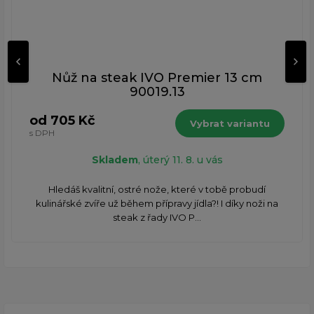
Nůž na steak IVO Premier 13 cm
90019.13
od 705 Kč
Vybrat variantu
s DPH
Skladem
, úterý 11. 8. u vás
Hledáš kvalitní, ostré nože, které v tobě probudí
kulinářské zvíře už během přípravy jídla?! I díky noži na
steak z řady IVO P...