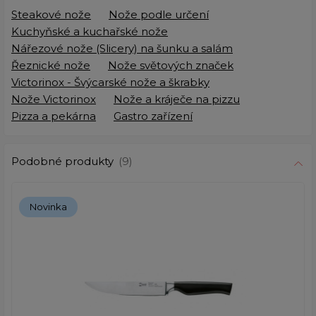
Steakové nože
Nože podle určení
Kuchyňské a kuchařské nože
Nářezové nože (Slicery) na šunku a salám
Řeznické nože
Nože světových značek
Victorinox - Švýcarské nože a škrabky
Nože Victorinox
Nože a kráječe na pizzu
Pizza a pekárna
Gastro zařízení
Podobné produkty
(9)
Novinka