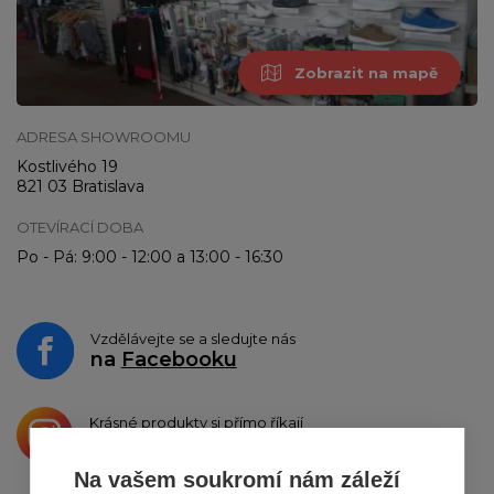
Zobrazit na mapě
ADRESA SHOWROOMU
Kostlivého 19
821 03 Bratislava
OTEVÍRACÍ DOBA
Po - Pá: 9:00 - 12:00 a 13:00 - 16:30
Vzdělávejte se a sledujte nás
na
Facebooku
Krásné produkty si přímo říkají
o sdílení na
Instagramu
Na vašem soukromí nám záleží