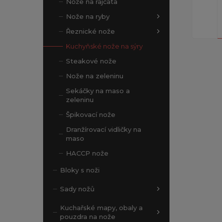
Nože na rajčata
Nože na ryby
Řeznické nože
Kuchyňské nože na sýry
Steakové nože
Nože na zeleninu
Sekáčky na maso a
zeleninu
Špikovací nože
Dranžírovací vidličky na
maso
HACCP nože
Bloky s noži
Sady nožů
Kuchařské mapy, obaly a
pouzdra na nože