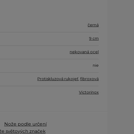
černá
9 cm
nekovaná ocel
nie
Protiskluzová rukojeť
,
fibroxová
Victorinox
Nože podle určení
e světových značek