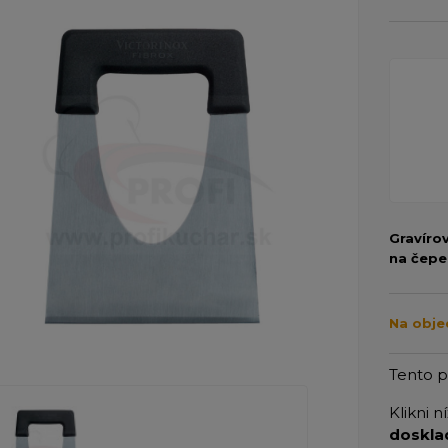
Gravíro
na čepe
Na obje
Tento 
Klikni n
doskla