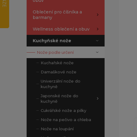
obuv
Oblečení pro číšníka a
barmany
Wellness oblečení a obuv
Kuchyňské nože
Nože podle určení
Kuchařské nože
Damaškové nože
Univerzální nože do
kuchyně
Japonské nože do
kuchyně
Cukrářské nože a pilky
Nože na pečivo a chleba
Nože na loupání