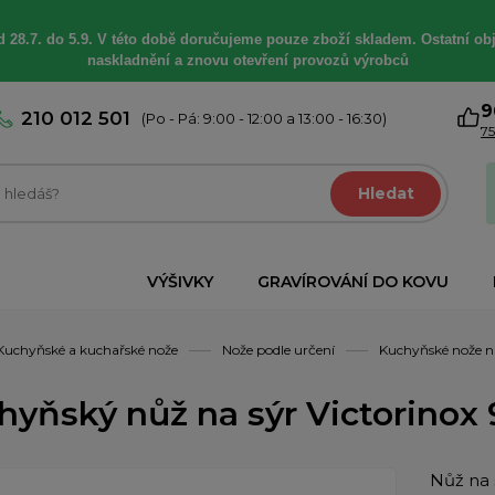
 28.7. do 5.9. V této době
doručujeme
pouze zboží skladem. Ostatní
ob
naskladnění a znovu otevření provozů výrobců
9
210 012 501
(Po - Pá: 9:00 - 12:00 a 13:00 - 16:30)
75
Hledat
VÝŠIVKY
GRAVÍROVÁNÍ DO KOVU
Kuchyňské a kuchařské nože
Nože podle určení
Kuchyňské nože n
hyňský nůž na sýr Victorinox 
Nůž na 