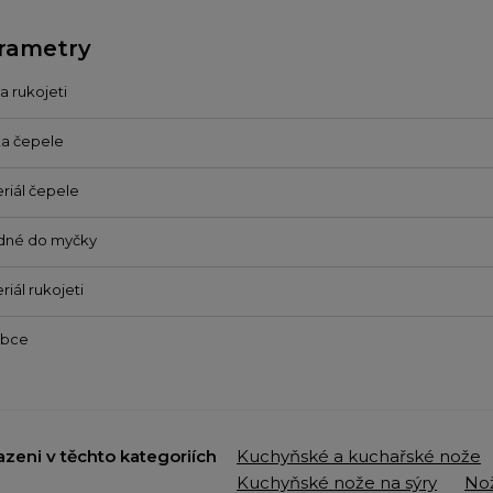
rametry
a rukojeti
a čepele
riál čepele
dné do myčky
riál rukojeti
obce
azeni v těchto kategoriích
Kuchyňské a kuchařské nože
Kuchyňské nože na sýry
Nož