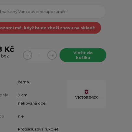
ozorni mě, když bude zboží znovu na skladě
8 Kč
Vložit do
bez
košíku
černá
pele
9 cm
nekovaná ocel
do
nie
Protiskluzová rukojeť
,