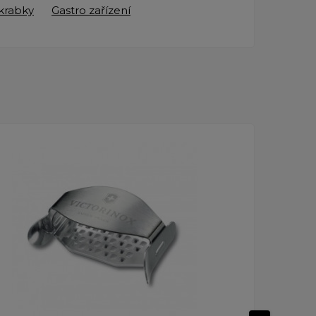
škrabky
Gastro zařízení
Dopr