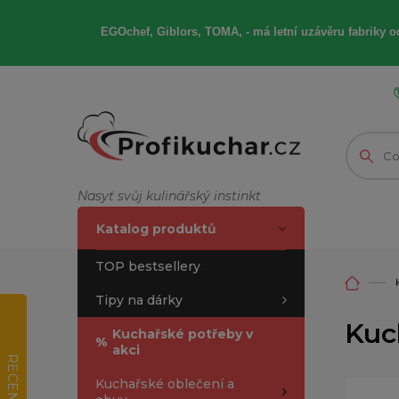
EGOchef, Giblors, TOMA, -
má letní
uzávěru fabriky od
Nasyť svůj kulinářský instinkt
Katalog produktů
TOP bestsellery
Tipy na dárky
Kuc
Kuchařské potřeby v
%
akci
RECENZE
Kuchařské oblečení a