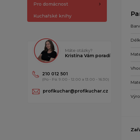
Pro domácnost
Pa
Kuchařské knihy
Barv
Délk
Máte otázky?
Mate
Kristína Vám poradí
Vho
210 012 501
(Po - Pá: 9:00 - 12:00 a 13:00 - 16:30)
Mate
profikuchar@profikuchar.cz
Výr
Zař