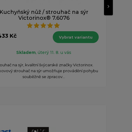
Kuchyňský nůž / strouhač na sýr
N
Victorinox® 7.6076
od 2
433 Kč
s DPH
Vybrat variantu
Skladem
, úterý 11. 8. u vás
Nůž
poho
ouhač na sýr, kvalitní švýcarské značky Victorinox.
ovový strouhač na sýr umožňuje provádění pohybu
souběžně se zpracov...