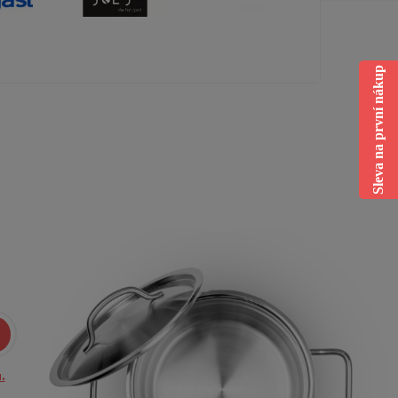
Sleva na první nákup
.