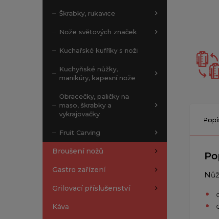
Škrabky, rukavice
Nože světových značek
Kuchařské kufříky s noži
Kuchyňské nůžky,
manikúry, kapesní nože
Obracečky, paličky na
maso, škrabky a
vykrajovačky
Popi
Fruit Carving
Broušení nožů
Po
Gastro zařízení
Nůž
Grilovací příslušenství
Káva