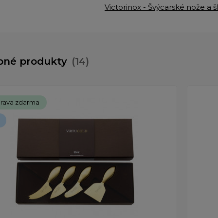
Victorinox - Švýcarské nože a 
bné produkty
(14)
rava zdarma