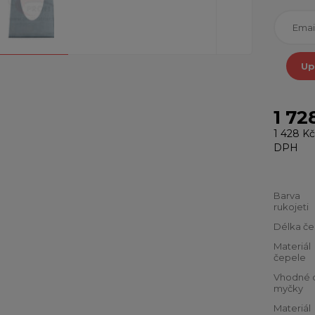
Up
1 72
1 428 Kč
DPH
Barva
rukojeti
Délka če
Materiál
čepele
Vhodné 
myčky
Materiál