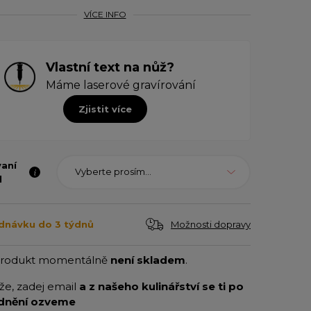
VÍCE INFO
Vlastní text na nůž?
Máme laserové gravírování
Zjistit více
vaní
Vyberte prosím...
l
Možnosti dopravy
dnávku do 3 týdnů
produkt momentálně
není skladem
.
íže, zadej email
a z našeho kulinářství se ti po
dnění ozveme