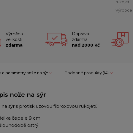
rukojeti
Výrobce
Výměna
Doprava
velikosti
zdarma
zdarma
nad 2000 Kč
s a parametry nože na sýr
Podobné produkty
(14)
pis nože na sýr
 na sýr s protiskluzovou fibroxovou rukojetí.
délka čepele 9 cm
dlouhodobě ostrý