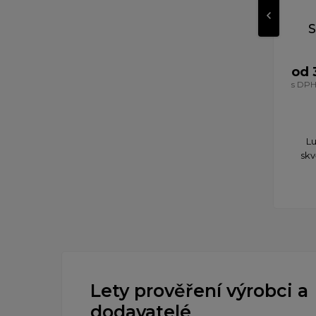
S
od 
s DP
Lu
skv
Lety prověření výrobci a
dodavatelé