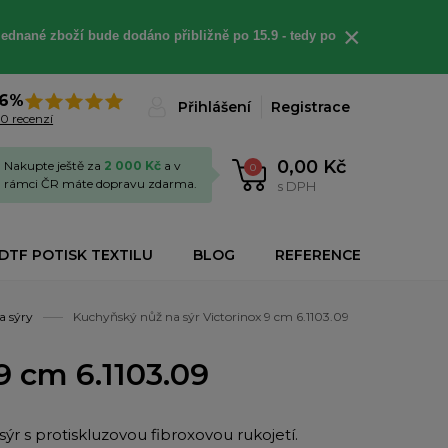
×
jednané
zboží bude dodáno
přibližně
po 15.9 - t
edy po
6%
Přihlášení
Registrace
0 recenzí
0,00 Kč
Nakupte ještě za
2 000 Kč
a v
0
rámci ČR máte dopravu zdarma.
s DPH
DTF POTISK TEXTILU
BLOG
REFERENCE
a sýry
Kuchyňský nůž na sýr Victorinox 9 cm 6.1103.09
9 cm 6.1103.09
sýr s protiskluzovou fibroxovou rukojetí.