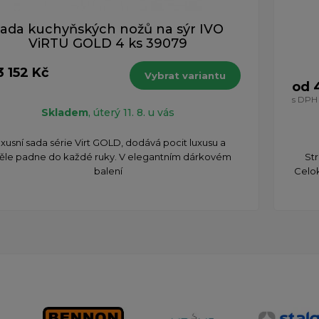
ada kuchyňských nožů na sýr IVO
ViRTU GOLD 4 ks 39079
3 152 Kč
Vybrat variantu
od 
H
s DPH
Skladem
, úterý 11. 8. u vás
xusní sada série Virt GOLD, dodává pocit luxusu a
ěle padne do každé ruky. V elegantním dárkovém
Str
balení
Celok