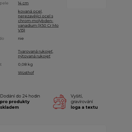
pele
14 cm
kovaná ocel
,
nerezavějící ocel s
chrom-molybden-
vanadium (X50 Cr Mo
V15)
do
nie
Tvarovaná rukojeť
,
nýtovaná rukojeť
t
0,08
kg
Wüsthof
Dodání do 24 hodin
Vyšití,
pro produkty
gravírování
skladem
loga a textu