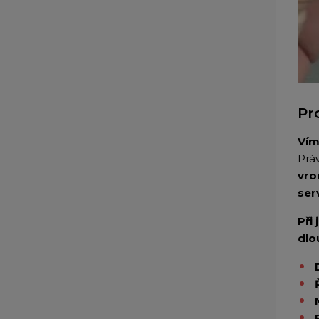
Pr
Vím
Prá
vro
ser
Při
dlo