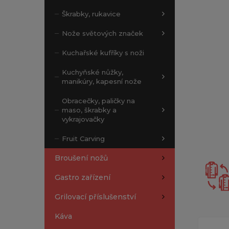
Škrabky, rukavice
Nože světových značek
Kuchařské kufříky s noži
Kuchyňské nůžky,
manikúry, kapesní nože
Obracečky, paličky na
maso, škrabky a
vykrajovačky
Fruit Carving
Broušení nožů
Gastro zařízení
Grilovací příslušenství
Káva