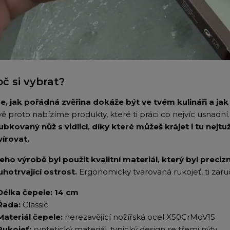
oč si vybrat?
e, jak pořádná zvěřina dokáže být ve tvém kulináři a ja
vě proto nabízíme produkty, které ti práci co nejvíc usnadn
ubkovaný nůž s vidlicí, díky které můžeš krájet i tu nejt
vírovat.
 jeho výrobě byl použit kvalitní materiál, který byl precizn
uhotrvající ostrost.
Ergonomicky tvarovaná rukojeť, ti zaruč
Délka čepele: 14 cm
Řada:
Classic
Materiál čepele:
nerezavějící nožířská ocel X50CrMoV15
Rukojeť:
syntetický materiál, typický design se třemi nýty