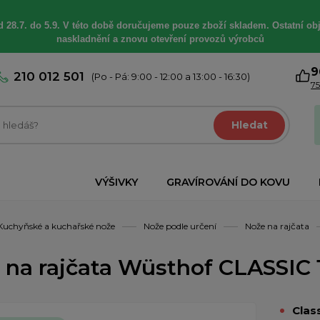
 28.7. do 5.9. V této době
doručujeme
pouze zboží skladem. Ostatní
ob
naskladnění a znovu otevření provozů výrobců
9
210 012 501
(Po - Pá: 9:00 - 12:00 a 13:00 - 16:30)
75
Hledat
VÝŠIVKY
GRAVÍROVÁNÍ DO KOVU
Kuchyňské a kuchařské nože
Nože podle určení
Nože na rajčata
 na rajčata Wüsthof CLASSIC 
Clas