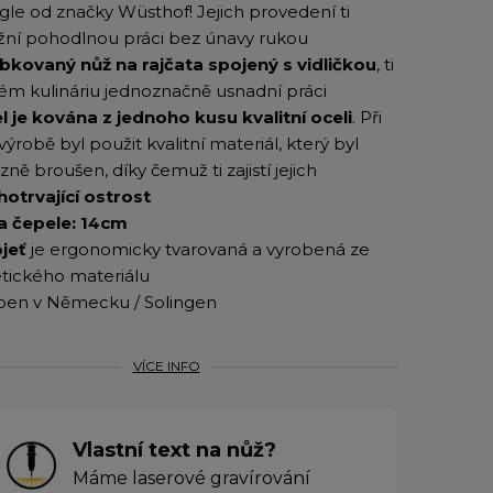
le od značky Wüsthof! Jejich provedení ti
ní pohodlnou práci bez únavy rukou
bkovaný nůž na rajčata spojený s vidličkou
, ti
vém kulináriu jednoznačně usnadní práci
l je kována z jednoho kusu kvalitní oceli
. Při
výrobě byl použit kvalitní materiál, který byl
zně broušen, díky čemuž ti zajistí jejich
hotrvající ostrost
a čepele: 14cm
jeť
je ergonomicky tvarovaná a vyrobená ze
etického materiálu
ben v Německu / Solingen
VÍCE INFO
Vlastní text na nůž?
Máme laserové gravírování