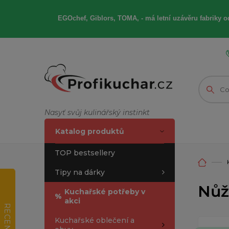
EGOchef, Giblors, TOMA, -
má letní
uzávěru fabriky od
Nasyť svůj kulinářský instinkt
Katalog produktů
TOP bestsellery
Tipy na dárky
Nůž
Kuchařské potřeby v
%
akci
RECENZE
Kuchařské oblečení a