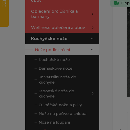
obuv
Dop
Oblečení pro číšníka a
barmany
Wellness oblečení a obuv
Kuchyňské nože
Nože podle určení
Kuchařské nože
Damaškové nože
Univerzální nože do
kuchyně
Japonské nože do
kuchyně
Cukrářské nože a pilky
Nože na pečivo a chleba
Nože na loupání