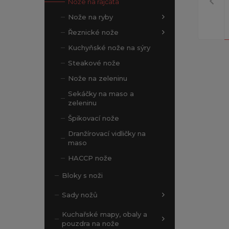
Nože na rajčata
Nože na ryby
Řeznické nože
Kuchyňské nože na sýry
Steakové nože
Nože na zeleninu
Sekáčky na maso a
zeleninu
Špikovací nože
Dranžírovací vidličky na
maso
HACCP nože
Bloky s noži
Sady nožů
Kuchařské mapy, obaly a
pouzdra na nože