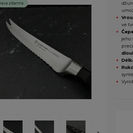
džung
rava zdarma
umož
Vrou
ve t
Čepe
jeho 
preci
dlou
Délk
Ruko
synt
Vyro