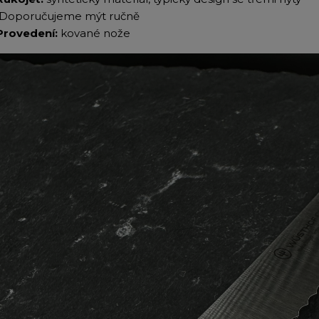
Doporučujeme mýt ručně
Provedení:
kované nože