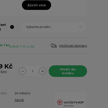
Zjistit více
vaní
Vyberte prosím...
l
 1 ks
Možnosti dopravy
pátek 7. 8. u vás
9 Kč
Vložit do
bez
košíku
doba
24 měsíců
černá