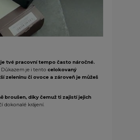
k je tvé pracovní tempo často náročné.
í. Důkazem je i tento
celokovaný
užší zeleninu či ovoce a zároveň je můžeš
ě broušen, díky čemuž ti zajistí jejich
í dokonalé krájení.