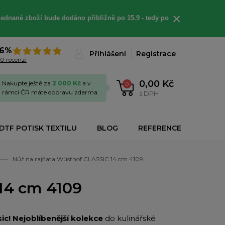
×
jednané
zboží bude dodáno
přibližně
po 15.9 - t
edy po
6%
Přihlášení
Registrace
0 recenzí
0,00 Kč
Nakupte ještě za
2 000 Kč
a v
0
rámci ČR máte dopravu zdarma.
s DPH
DTF POTISK TEXTILU
BLOG
REFERENCE
Nůž na rajčata Wüsthof CLASSIC 14 cm 4109
14 cm 4109
sic! Nejoblíbenější kolekce
do kulinářské