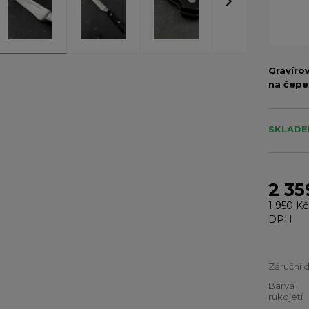
Gravíro
na čepe
SKLADEM
2 35
1 950 Kč
DPH
Záruční 
Barva
rukojeti