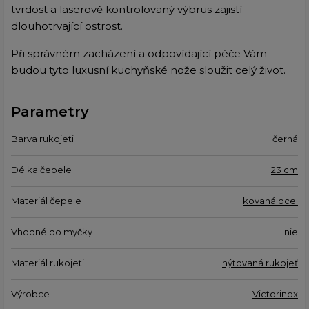
tvrdost a laserově kontrolovaný výbrus zajistí
dlouhotrvající ostrost.
Při správném zacházení a odpovídající péče Vám
budou tyto luxusní kuchyňské nože sloužit celý život.
Parametry
Barva rukojeti
černá
Délka čepele
23 cm
Materiál čepele
kovaná ocel
Vhodné do myčky
nie
Materiál rukojeti
nýtovaná rukojeť
Výrobce
Victorinox