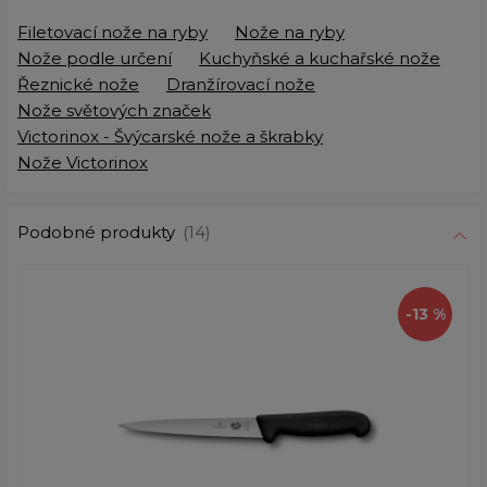
Filetovací nože na ryby
Nože na ryby
Nože podle určení
Kuchyňské a kuchařské nože
Řeznické nože
Dranžírovací nože
Nože světových značek
Victorinox - Švýcarské nože a škrabky
Nože Victorinox
Podobné produkty
(14)
-13 %