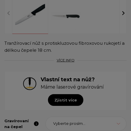
Tranžírovací nůž s protiskluzovou fibroxovou rukojetí a
délkou čepele 18 cm.
VÍCE INFO
Vlastní text na nůž?
Máme laserové gravírování
Zjistit více
Gravírovaní
Vyberte prosím...
na čepel