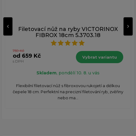
Filetovací nůž na ryby VICTORINOX
FIBROX 18cm 5.3703.18
759 Kč
od 659 Kč
Vybrat variantu
s DPH
Skladem
, pondělí 10. 8. u vás
Flexibilní filetovací nůž s fibroxovou rukojetí a délkou
čepele 18 cm. Perfektní na precizní filetování ryb, zvěřiny
nebo ma...