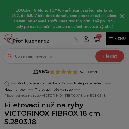
EGOchef, Giblors, TOMA, -
má letní
uzávěru fabriky od
×
28.7. do 5.9. V této době
doručujeme
pouze zboží skladem.
Ostatní
objednané
zboží bude dodáno
přibližně
po 15.9 -
t
edy po naskladnění a znovu otevření provozů výrobců
0
MENU
Hledat
96%
750 recenzí
Kuchyňské a kuchařské nože
Nože podle určení
Nože na ryby
Filetovací nože na ryby
Filetovací nůž na ryby VICTORINOX FIBROX 18 cm 5.2803.18
Filetovací nůž na ryby
VICTORINOX FIBROX 18 cm
5.2803.18