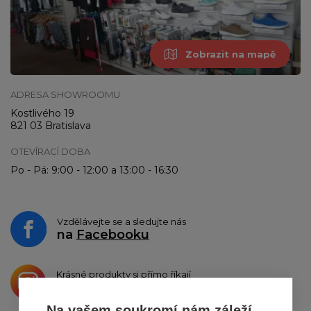
Zobrazit na mapě
ADRESA SHOWROOMU
Kostlivého 19
821 03 Bratislava
OTEVÍRACÍ DOBA
Po - Pá: 9:00 - 12:00 a 13:00 - 16:30
Vzdělávejte se a sledujte nás
na
Facebooku
Krásné produkty si přímo říkají
o sdílení na
Instagramu
Na vašem soukromí nám záleží