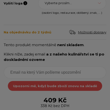
Vyberte prosím...
Vyšití loga
(osobní logo, restaurace, oblíbený znak, ... )
Možnosti dopravy
Na objednávku do 2 týdnů
Tento produkt momentálně
není skladem
.
Klikni níže, zadej email
a z našeho kulinářství se ti po
doskladnění ozveme
Upozorni mě, když bude zboží znovu na skladě
409 Kč
338 Kč
bez DPH