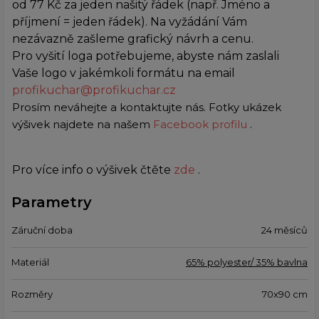
od 77 Kč za jeden našitý řádek (např. Jméno a
příjmení = jeden řádek). Na vyžádání Vám
nezávazně zašleme grafický návrh a cenu.
Pro vyšití loga potřebujeme, abyste nám zaslali
Vaše logo v jakémkoli formátu na email
profikuchar@profikuchar.cz
Prosím neváhejte a kontaktujte nás. Fotky ukázek
výšivek najdete na našem
Facebook profilu
.
Pro více info o výšivek čtěte
zde
.
Parametry
Záruční doba
24 měsíců
Materiál
65% polyester/ 35% bavlna
Rozměry
70x90 cm