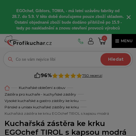
EGOchef, Giblors, TOMA, -
má letní
uzávěru fabriky od
×
28.7. do 5.9. V této době
doručujeme
pouze zboží skladem.
Ostatní
objednané
zboží bude dodáno
přibližně
po 15.9 -
t
edy po naskladnění a znovu otevření provozů výrobců
0
MENU
Hledat
96%
750 recenzí
Kuchařské oblečení a obuv
Zástěra pro kuchaře - kuchyňské zástěry
Vysoké kuchařské a gastro zástěry ke krku
Pánské a unisex kuchařské zástěry ke krku
Kuchařská zástěra ke krku EGOchef TIROL s kapsou modrá
Kuchařská zástěra ke krku
EGOchef TIROL s kapsou modrá