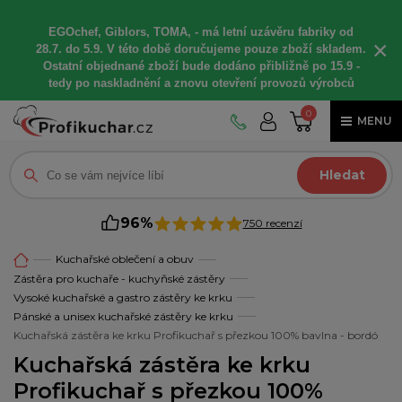
EGOchef, Giblors, TOMA, -
má letní
uzávěru fabriky od
×
28.7. do 5.9. V této době
doručujeme
pouze zboží skladem.
Ostatní
objednané
zboží bude dodáno
přibližně
po 15.9 -
t
edy po naskladnění a znovu otevření provozů výrobců
0
MENU
Hledat
96%
750 recenzí
Kuchařské oblečení a obuv
Zástěra pro kuchaře - kuchyňské zástěry
Vysoké kuchařské a gastro zástěry ke krku
Pánské a unisex kuchařské zástěry ke krku
Kuchařská zástěra ke krku Profikuchař s přezkou 100% bavlna - bordó
Kuchařská zástěra ke krku
Profikuchař s přezkou 100%