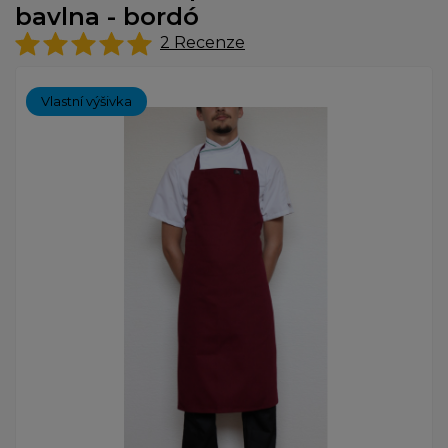
bavlna - bordó
2
Recenze
Vlastní výšivka