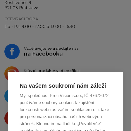
Kostlivého 19
821 03 Bratislava
OTEVÍRACÍ DOBA
Po - Pá: 9:00 - 12:00 a 13:00 - 16:30
Vzdělávejte se a sledujte nás
na
Facebooku
Krásné produkty si přímo říkají
o sdílení na
Instagramu
Na vašem soukromí nám záleží
O novinkách píšeme
My, společnost Profi Vision s.r.o., IČ 47672072,
na
Twitteru
používáme soubory cookies k zajištění
funkčnosti webu as vaším souhlasem o. i. také
Produkty Vám představujeme
pro personalizaci obsahu našich webových
na
Youtube
stránek. Klepnutím na tlačítko „Povolit vše“
souhlasíte s využíváním cookies a předáním