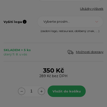
Ukázky výšivek
Vyberte prosím...
Vyšití loga
(osobní logo, restaurace, oblíbený znak, ... )
SKLADEM > 5 ks
Možnosti dopravy
úterý 11. 8. u vás
350 Kč
289 Kč
bez DPH
Vložit do košíku