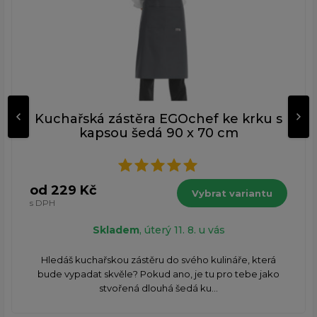
Kuchařská zástěra EGOchef ke krku s
kapsou šedá 90 x 70 cm
od 229 Kč
Vybrat variantu
s DPH
Skladem
, úterý 11. 8. u vás
​Hledáš kuchařskou zástěru do svého kulináře, která
bude vypadat skvěle? Pokud ano, je tu pro tebe jako
stvořená dlouhá šedá ku...