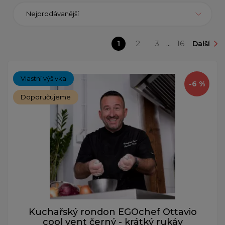
Nejprodávanější
1
2
3
...
16
Další
Vlastní výšivka
-6 %
Doporučujeme
Kuchařský rondon EGOchef Ottavio
cool vent černý - krátký rukáv