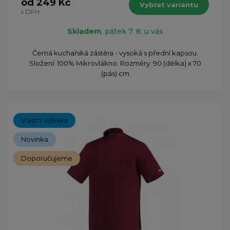
od 249 Kč
Vybrat variantu
s DPH
Skladem
, pátek 7. 8. u vás
Černá kuchařská zástěra - vysoká s přední kapsou.
Složení: 100% Mikrovlákno. Rozměry: 90 (délka) x 70
(pás) cm
Vlastní výšivka
Novinka
Doporučujeme