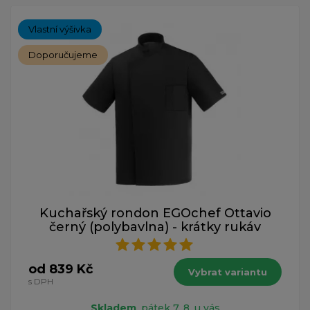
Vlastní výšivka
Doporučujeme
Kuchařský rondon EGOchef Ottavio
černý (polybavlna) - krátky rukáv
od 839 Kč
Vybrat variantu
s DPH
Skladem
, pátek 7. 8. u vás