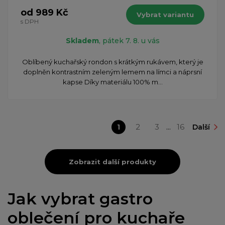
od 989 Kč
Vybrat variantu
s DPH
Skladem
, pátek 7. 8. u vás
​Oblíbený kuchařský rondon s krátkým rukávem, který je
doplněn kontrastním zeleným lemem na límci a náprsní
kapse Díky materiálu 100% m...
1
2
3
...
16
Další
Zobrazit další produkty
Jak vybrat gastro
oblečení pro kuchaře