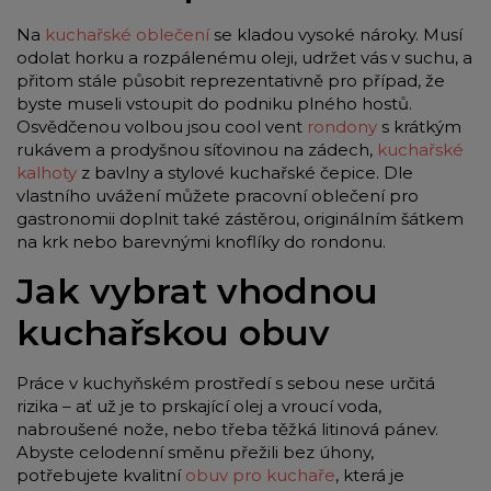
Na
kuchařské oblečení
se kladou vysoké nároky. Musí
odolat horku a rozpálenému oleji, udržet vás v suchu, a
přitom stále působit reprezentativně pro případ, že
byste museli vstoupit do podniku plného hostů.
Osvědčenou volbou jsou cool vent
rondony
s krátkým
rukávem a prodyšnou síťovinou na zádech,
kuchařské
kalhoty
z bavlny a stylové kuchařské čepice. Dle
vlastního uvážení můžete pracovní oblečení pro
gastronomii doplnit také zástěrou, originálním šátkem
na krk nebo barevnými knoflíky do rondonu.
Jak vybrat vhodnou
kuchařskou obuv
Práce v kuchyňském prostředí s sebou nese určitá
rizika – ať už je to prskající olej a vroucí voda,
nabroušené nože, nebo třeba těžká litinová pánev.
Abyste celodenní směnu přežili bez úhony,
potřebujete kvalitní
obuv pro kuchaře
, která je