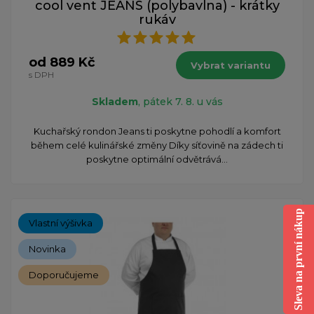
cool vent JEANS (polybavlna) - krátky
rukáv
od 889 Kč
Vybrat variantu
s DPH
Skladem
, pátek 7. 8. u vás
Kuchařský rondon Jeans ti poskytne pohodlí a komfort
během celé kulinářské změny Díky síťovině na zádech ti
poskytne optimální odvětrává...
Sleva na první nákup
Vlastní výšivka
Novinka
Doporučujeme