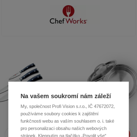
Na vašem soukromí nám záleží
My, společnost Profi Vision s.r.o., IČ 47672072,
To nejlepší do Vaší pošty
používáme soubory cookies k zajištění
Novinky, recepty, tipy a rady přímo na Váš e-mail
funkčnosti webu as vaším souhlasem o. i. také
pro personalizaci obsahu našich webových
Přihlásit se
stránek. Klepnutím na tlačítko „Povolit vše“