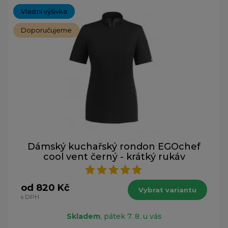
Vlastní výšivka
Doporučujeme
Dámský kuchařský rondon EGOchef
cool vent černý - krátký rukáv
od 820 Kč
Vybrat variantu
s DPH
Skladem
, pátek 7. 8. u vás