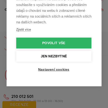
souhlasíte s využíváním cookies a předáním
Odesláním e-mailu souhlasíte se
zpracováním osobních
údajů o chování na webu k zobrazení cílené
údajů.
reklamy na sociálních sítích a reklamních sítích
na dalších webech.
Zjistit více
O SPOLEČNOSTI
POVOLIT VŠE
O NÁKUPU
JEN NEZBYTNÉ
Nastavení cookies
Máte otázky?
Kristína Vám poradí
210 012 501
(Po - Pá: 9:00 - 12:00 a 13:00 - 16:30)
RECENZE