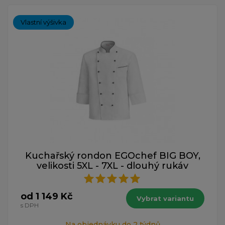
Vlastní výšivka
Kuchařský rondon EGOchef BIG BOY,
velikosti 5XL - 7XL - dlouhý rukáv
od 1 149 Kč
Vybrat variantu
s DPH
Na objednávku do 2 týdnů