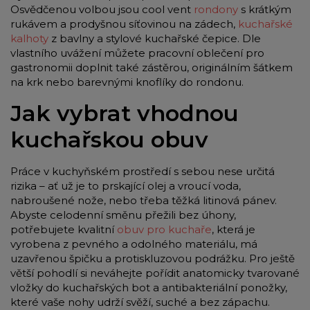
Osvědčenou volbou jsou cool vent
rondony
s krátkým
rukávem a prodyšnou síťovinou na zádech,
kuchařské
kalhoty
z bavlny a stylové kuchařské čepice. Dle
vlastního uvážení můžete pracovní oblečení pro
gastronomii doplnit také zástěrou, originálním šátkem
na krk nebo barevnými knoflíky do rondonu.
Jak vybrat vhodnou
kuchařskou obuv
Práce v kuchyňském prostředí s sebou nese určitá
rizika – ať už je to prskající olej a vroucí voda,
nabroušené nože, nebo třeba těžká litinová pánev.
Abyste celodenní směnu přežili bez úhony,
potřebujete kvalitní
obuv pro kuchaře
, která je
vyrobena z pevného a odolného materiálu, má
uzavřenou špičku a protiskluzovou podrážku. Pro ještě
větší pohodlí si neváhejte pořídit anatomicky tvarované
vložky do kuchařských bot a antibakteriální ponožky,
které vaše nohy udrží svěží, suché a bez zápachu.