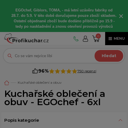
EGOchef, Giblors, TOMA, -
má letní
uzávěru fabriky od
×
28.7. do 5.9. V této době
doručujeme
pouze zboží skladem.
Ostatní
objednané
zboží bude dodáno
přibližně
po 15.9 -
t
edy po naskladnění a znovu otevření provozů výrobců
0
MENU
Hledat
96%
750 recenzí
Kuchařské oblečení a obuv
Kuchařské oblečení a
obuv - EGOchef - 6xl
Popis kategorie