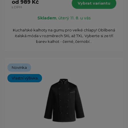
od 989 Kč
Vybrat variantu
s DPH
Skladem
, úterý 11. 8. u vás
Kuchařské kalhoty na gumu pro velké chlapy! Oblíbená
italská móda v rozměrech 5XL až 7XL. Vyberte si ze tří
barev kalhot - černé, černobí...
Novinka
Vlastní výšivka