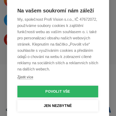
o sdílení na
Instagramu
Na vašem soukromí nám záleží
O novinkách píšeme
My, společnost Profi Vision s.r.o., IČ 47672072,
na
Twitteru
používáme soubory cookies k zajištění
funkčnosti webu as vaším souhlasem o. i. také
Produkty Vám představujeme
pro personalizaci obsahu našich webových
na
Youtube
stránek. Klepnutím na tlačítko „Povolit vše“
souhlasíte s využíváním cookies a předáním
údajů o chování na webu k zobrazení cílené
reklamy na sociálních sítích a reklamních sítích
na dalších webech.
Profikuchar.sk
Profikoch.at
Zjistit více
Profiszakacs.hu
POVOLIT VŠE
JEN NEZBYTNÉ