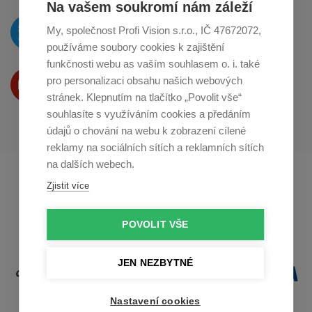
Na vašem soukromí nám záleží
O novinkách píšeme
My, společnost Profi Vision s.r.o., IČ 47672072,
na
Twitteru
používáme soubory cookies k zajištění
funkčnosti webu as vaším souhlasem o. i. také
Produkty Vám představujeme
pro personalizaci obsahu našich webových
na
Youtube
stránek. Klepnutím na tlačítko „Povolit vše“
souhlasíte s využíváním cookies a předáním
údajů o chování na webu k zobrazení cílené
reklamy na sociálních sítích a reklamních sítích
na dalších webech.
Profikuchar.sk
Profikoch.at
Zjistit více
Profiszakacs.hu
POVOLIT VŠE
JEN NEZBYTNÉ
Nastavení cookies