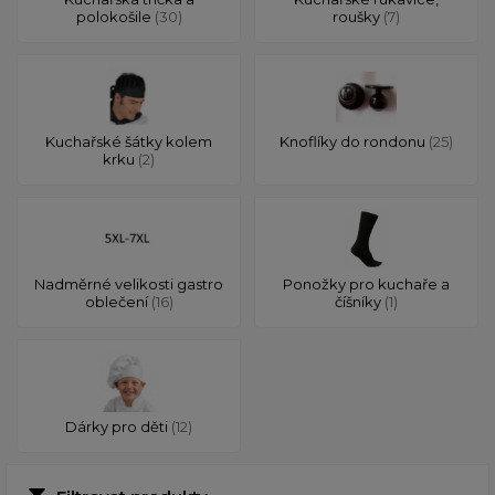
polokošile
(30)
roušky
(7)
Kuchařské šátky kolem
Knoflíky do rondonu
(25)
krku
(2)
Nadměrné velikosti gastro
Ponožky pro kuchaře a
oblečení
(16)
číšníky
(1)
Dárky pro děti
(12)