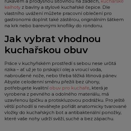
rukávem a prodyšnou síťovinou na zádech,
kuchařské
kalhoty
z bavlny a stylové kuchařské čepice. Dle
vlastního uvážení můžete pracovní oblečení pro
gastronomii doplnit také zástěrou, originálním šátkem
na krk nebo barevnými knoflíky do rondonu.
Jak vybrat vhodnou
kuchařskou obuv
Práce v kuchyňském prostředí s sebou nese určitá
rizika – ať už je to prskající olej a vroucí voda,
nabroušené nože, nebo třeba těžká litinová pánev.
Abyste celodenní směnu přežili bez úhony,
potřebujete kvalitní
obuv pro kuchaře
, která je
vyrobena z pevného a odolného materiálu, má
uzavřenou špičku a protiskluzovou podrážku. Pro ještě
větší pohodlí si neváhejte pořídit anatomicky tvarované
vložky do kuchařských bot a antibakteriální ponožky,
které vaše nohy udrží svěží, suché a bez zápachu.