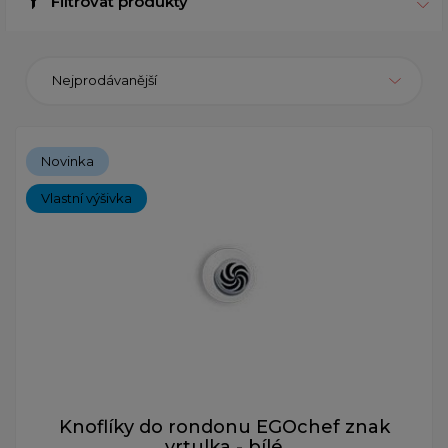
Filtrovat produkty
Nejprodávanější
Novinka
Vlastní výšivka
Knoflíky do rondonu EGOchef znak
vrtulka - bílé