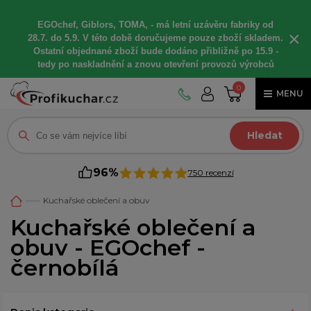
EGOchef, Giblors, TOMA, -
má letní
uzávěru fabriky od
×
28.7. do 5.9. V této době
doručujeme
pouze zboží skladem.
Ostatní
objednané
zboží bude dodáno
přibližně
po 15.9 -
t
edy po naskladnění a znovu otevření provozů výrobců
0
MENU
Hledat
96%
750 recenzí
Kuchařské oblečení a obuv
Kuchařské oblečení a
obuv - EGOchef -
černobílá