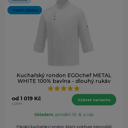
Vlastní výšivka
Kuchařský rondon EGOchef METAL
WHITE 100% bavlna - dlouhý rukáv
od 1 019 Kč
Vybrat variantu
s DPH
Skladem
, pondělí 10. 8. u vás
Pánský kuchařský rondon, který vystihuje nejnovější