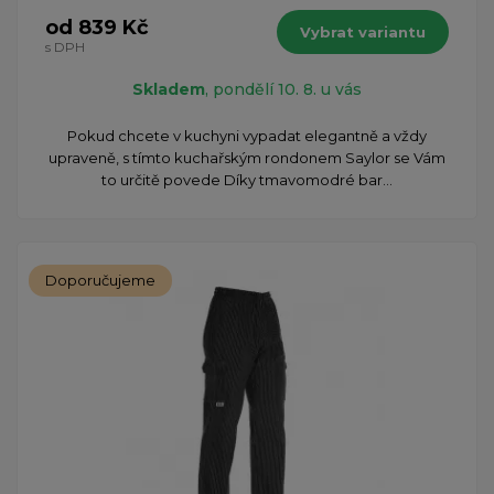
od 839 Kč
Vybrat variantu
s DPH
Skladem
, pondělí 10. 8. u vás
Pokud chcete v kuchyni vypadat elegantně a vždy
upraveně, s tímto kuchařským rondonem Saylor se Vám
to určitě povede Díky tmavomodré bar...
Doporučujeme