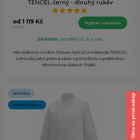
TENCEL černý - dlouhý rukáv
od 1 119 Kč
Vybrat variantu
s DPH
Skladem
, pondělí 10. 8. u vás
Váš oblíbený rondon Ottavio nyní už iz materiálu TENCEL!
Lehoučký jako pírko a navíc s pohodlnou a praktickou
síťovinou na zádech. Prakti...
Novinka
Sleva na první nákup
Vlastní výšivka