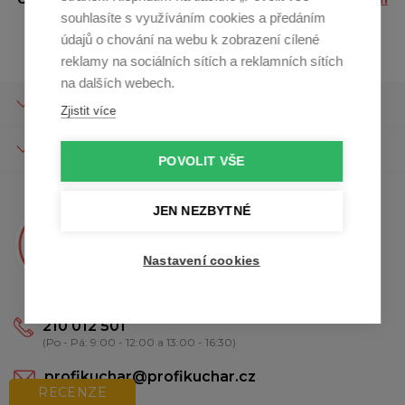
souhlasíte s využíváním cookies a předáním
údajů.
údajů o chování na webu k zobrazení cílené
reklamy na sociálních sítích a reklamních sítích
na dalších webech.
O SPOLEČNOSTI
Zjistit více
O NÁKUPU
POVOLIT VŠE
JEN NEZBYTNÉ
Máte otázky?
Kristína Vám poradí
Nastavení cookies
210 012 501
(Po - Pá: 9:00 - 12:00 a 13:00 - 16:30)
profikuchar@profikuchar.cz
RECENZE