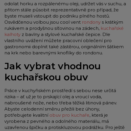
odolat horku a rozpálenému oleji, udržet vás v suchu, a
přitom stále působit reprezentativně pro případ, že
byste museli vstoupit do podniku plného hostů.
Osvědčenou volbou jsou cool vent
rondony
s krátkým
rukávem a prodyšnou síťovinou na zádech,
kuchařské
kalhoty
z bavlny a stylové kuchařské čepice. Dle
vlastního uvážení můžete pracovní oblečení pro
gastronomii doplnit také zástěrou, originálním šátkem
na krk nebo barevnými knoflíky do rondonu.
Jak vybrat vhodnou
kuchařskou obuv
Práce v kuchyňském prostředí s sebou nese určitá
rizika – ať už je to prskající olej a vroucí voda,
nabroušené nože, nebo třeba těžká litinová pánev.
Abyste celodenní směnu přežili bez úhony,
potřebujete kvalitní
obuv pro kuchaře
, která je
vyrobena z pevného a odolného materiálu, má
uzavřenou špičku a protiskluzovou podrážku. Pro ještě