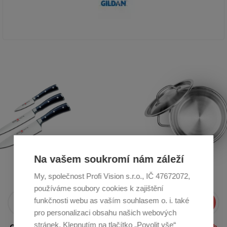
To nejlepší do Vaší pošty
Na vašem soukromí nám záleží
Novinky, recepty, tipy a rady přímo na Váš e-mail
My, společnost Profi Vision s.r.o., IČ 47672072,
používáme soubory cookies k zajištění
funkčnosti webu as vaším souhlasem o. i. také
Přihlásit se
pro personalizaci obsahu našich webových
stránek. Klepnutím na tlačítko „Povolit vše“
Odesláním e-mailu souhlasíte se
zpracováním osobních