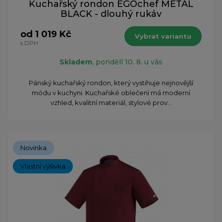
Kuchařský rondon EGOchef METAL
BLACK - dlouhý rukáv
od 1 019 Kč
Vybrat variantu
s DPH
Skladem
, pondělí 10. 8. u vás
Pánský kuchařský rondon, který vystihuje nejnovější
módu v kuchyni. Kuchařské oblečení má moderní
vzhled, kvalitní materiál, stylové prov...
Novinka
Vlastní výšivka