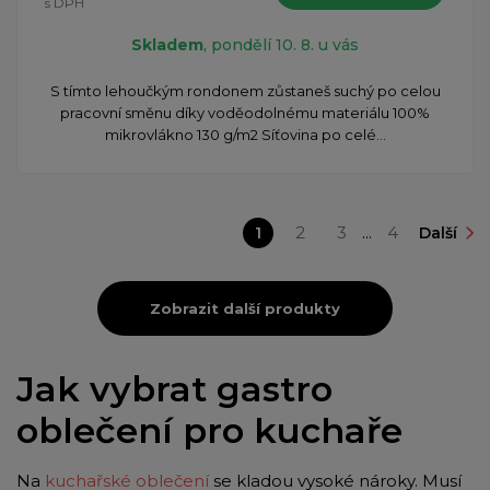
s DPH
Skladem
, pondělí 10. 8. u vás
S tímto lehoučkým rondonem zůstaneš suchý po celou
pracovní směnu díky voděodolnému materiálu 100%
mikrovlákno 130 g/m2 Síťovina po celé...
1
2
3
...
4
Další
Zobrazit další produkty
Jak vybrat gastro
oblečení pro kuchaře
Na
kuchařské oblečení
se kladou vysoké nároky. Musí