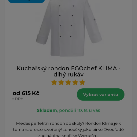
Kuchařský rondon EGOchef KLIMA -
dlhý rukáv
od 615 Kč
Vybrat variantu
s DPH
Skladem
, pondělí 10. 8. u vás
Hledáš perfektní rondon do školy? Rondon Klima je k
tomu naprosto stvořený! Lehoučký jako pírko Dvouřadé
zapínání na knoflíky Výjimečn...