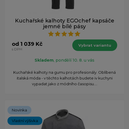
Kuchařské kalhoty EGOchef kapsáče
jemné bílé pásy
od 1 039 Kč
Vybrat variantu
s DPH
Skladem
, pondělí 10. 8. u vás
Kuchařské kalhoty na gumu pro profesionály. Oblíbená
italská móda - v těchto kalhotách budete iv kuchyni
vypadat jako z módního časopisu....
Novinka
Vlastní výšivka