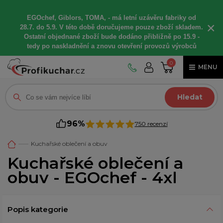
EGOchef, Giblors, TOMA, -
má letní
uzávěru fabriky od
×
28.7. do 5.9. V této době
doručujeme
pouze zboží skladem.
Ostatní
objednané
zboží bude dodáno
přibližně
po 15.9 -
t
edy po naskladnění a znovu otevření provozů výrobců
0
MENU
Hledat
96%
750 recenzí
Kuchařské oblečení a obuv
Kuchařské oblečení a
obuv - EGOchef - 4xl
Popis kategorie