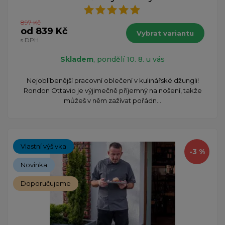
897 Kč
od 839 Kč
Vybrat variantu
s DPH
Skladem
, pondělí 10. 8. u vás
Nejoblíbenější pracovní oblečení v kulinářské džungli!
Rondon Ottavio je výjimečně příjemný na nošení, takže
můžeš v něm zažívat pořádn...
Vlastní výšivka
-3 %
Novinka
Doporučujeme