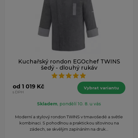
Kuchařský rondon EGOchef TWINS
šedý - dlouhý rukáv
od 1 019 Kč
Vybrat variantu
s DPH
Skladem
, pondělí 10. 8. u vás
Moderní a stylový rondon TWINS v tmavošedé a světle
kombinaci. S pohodlnou a praktickou síťovinou na
zádech, se skvělým zapínáním na druk...