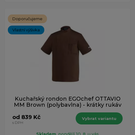
Doporučujeme
Vlastní výšivka
Kuchařský rondon EGOchef OTTAVIO
MM Brown (polybavlna) - krátky rukáv
od 839 Kč
Vybrat variantu
s DPH
Skladem
, pondělí 10. 8. u vás