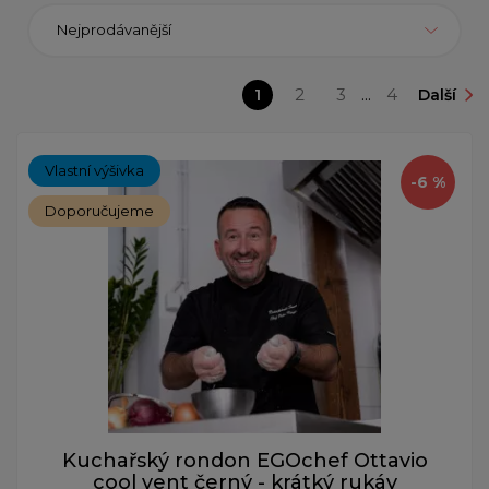
Nejprodávanější
1
2
3
...
4
Další
Vlastní výšivka
-6 %
Doporučujeme
Kuchařský rondon EGOchef Ottavio
cool vent černý - krátký rukáv