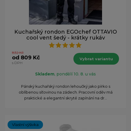
Kuchařský rondon EGOchef OTTAVIO
cool vent šedý - krátky rukáv
832 Kč
od 809 Kč
Vybrat variantu
s DPH
Skladem
, pondělí 10. 8. u vás
Pánský kuchařský rondon lehoučký jako pírko s
oblíbenou síťovinou na zádech. Pracovní oděv má
praktické a elegantní skryté zapínání na dr...
Vlastní výšivka