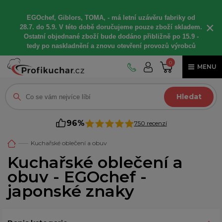
EGOchef, Giblors, TOMA, -
má letní
uzávěru fabriky od
×
28.7. do 5.9. V této době
doručujeme
pouze zboží skladem.
Ostatní
objednané
zboží bude dodáno
přibližně
po 15.9 -
t
edy po naskladnění a znovu otevření provozů výrobců
0
MENU
Hledat
96%
750 recenzí
Kuchařské oblečení a obuv
Kuchařské oblečení a
obuv - EGOchef -
japonské znaky