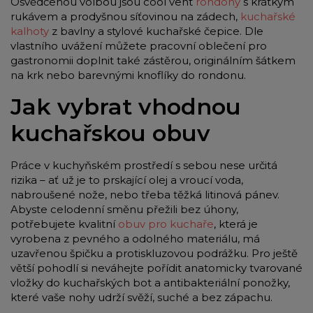
Osvědčenou volbou jsou cool vent
rondony
s krátkým
rukávem a prodyšnou síťovinou na zádech,
kuchařské
kalhoty
z bavlny a stylové kuchařské čepice. Dle
vlastního uvážení můžete pracovní oblečení pro
gastronomii doplnit také zástěrou, originálním šátkem
na krk nebo barevnými knoflíky do rondonu.
Jak vybrat vhodnou
kuchařskou obuv
Práce v kuchyňském prostředí s sebou nese určitá
rizika – ať už je to prskající olej a vroucí voda,
nabroušené nože, nebo třeba těžká litinová pánev.
Abyste celodenní směnu přežili bez úhony,
potřebujete kvalitní
obuv pro kuchaře
, která je
vyrobena z pevného a odolného materiálu, má
uzavřenou špičku a protiskluzovou podrážku. Pro ještě
větší pohodlí si neváhejte pořídit anatomicky tvarované
vložky do kuchařských bot a antibakteriální ponožky,
které vaše nohy udrží svěží, suché a bez zápachu.