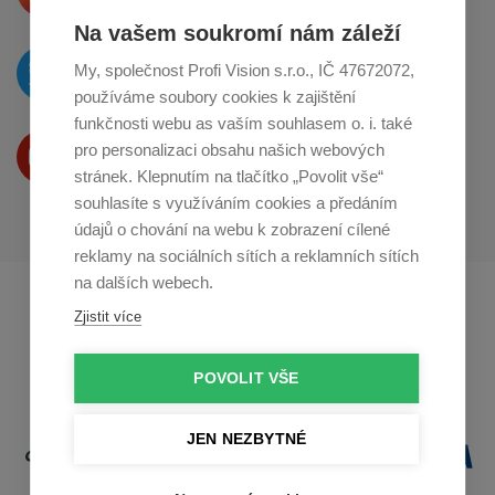
Na vašem soukromí nám záleží
O novinkách píšeme
My, společnost Profi Vision s.r.o., IČ 47672072,
na
Twitteru
používáme soubory cookies k zajištění
funkčnosti webu as vaším souhlasem o. i. také
Produkty Vám představujeme
pro personalizaci obsahu našich webových
na
Youtube
stránek. Klepnutím na tlačítko „Povolit vše“
souhlasíte s využíváním cookies a předáním
údajů o chování na webu k zobrazení cílené
reklamy na sociálních sítích a reklamních sítích
na dalších webech.
Profikuchar.sk
Profikoch.at
Zjistit více
Profiszakacs.hu
POVOLIT VŠE
JEN NEZBYTNÉ