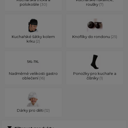
polokošile
(30)
roušky
(7)
Kuchařské šátky kolem
Knoflíky do rondonu
(25)
krku
(2)
Nadměrné velikosti gastro
Ponožky pro kuchaře a
oblečení
(16)
číšníky
(1)
Dárky pro děti
(12)