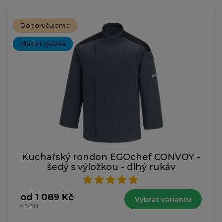
Doporučujeme
Vlastní výšivka
Kuchařský rondon EGOchef CONVOY -
šedý s výložkou - dlhý rukáv
od 1 089 Kč
Vybrat variantu
s DPH