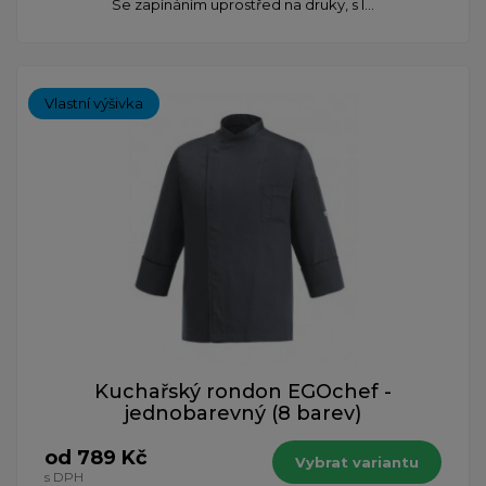
Se zapínáním uprostřed na druky, s l...
Vlastní výšivka
Kuchařský rondon EGOchef -
jednobarevný (8 barev)
od 789 Kč
Vybrat variantu
s DPH