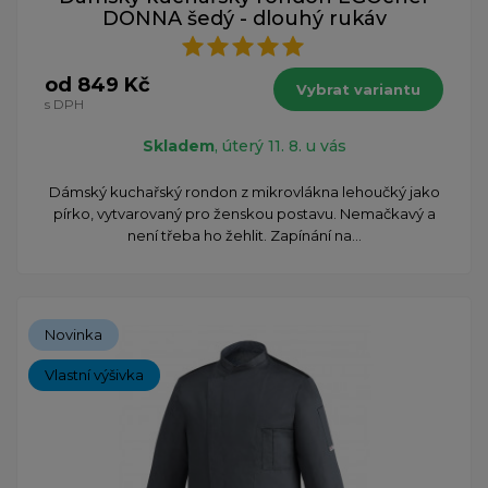
DONNA šedý - dlouhý rukáv
od 849 Kč
Vybrat variantu
s DPH
Skladem
, úterý 11. 8. u vás
Dámský kuchařský rondon z mikrovlákna lehoučký jako
pírko, vytvarovaný pro ženskou postavu. Nemačkavý a
není třeba ho žehlit. Zapínání na...
Novinka
Vlastní výšivka