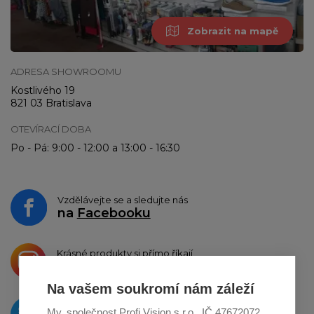
Zobrazit na mapě
ADRESA SHOWROOMU
Kostlivého 19
821 03 Bratislava
OTEVÍRACÍ DOBA
Po - Pá: 9:00 - 12:00 a 13:00 - 16:30
Vzdělávejte se a sledujte nás
na
Facebooku
Krásné produkty si přímo říkají
o sdílení na
Instagramu
Na vašem soukromí nám záleží
O novinkách píšeme
My, společnost Profi Vision s.r.o., IČ 47672072,