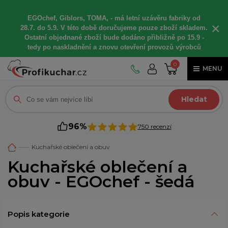
EGOchef, Giblors, TOMA, -
má letní
uzávěru fabriky od
×
28.7. do 5.9. V této době
doručujeme
pouze zboží skladem.
Ostatní
objednané
zboží bude dodáno
přibližně
po 15.9 -
t
edy po naskladnění a znovu otevření provozů výrobců
0
MENU
Hledat
96%
750 recenzí
Kuchařské oblečení a obuv
Kuchařské oblečení a
obuv - EGOchef - šedá
Popis kategorie