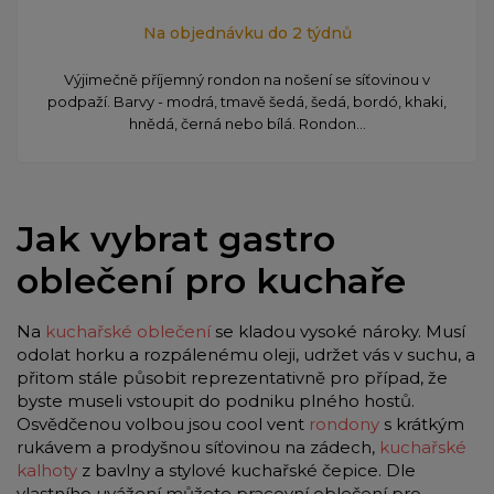
Na objednávku do 2 týdnů
Výjimečně příjemný rondon na nošení se síťovinou v
podpaží. Barvy - modrá, tmavě šedá, šedá, bordó, khaki,
hnědá, černá nebo bílá. Rondon...
Jak vybrat gastro
oblečení pro kuchaře
Na
kuchařské oblečení
se kladou vysoké nároky. Musí
odolat horku a rozpálenému oleji, udržet vás v suchu, a
přitom stále působit reprezentativně pro případ, že
byste museli vstoupit do podniku plného hostů.
Osvědčenou volbou jsou cool vent
rondony
s krátkým
rukávem a prodyšnou síťovinou na zádech,
kuchařské
kalhoty
z bavlny a stylové kuchařské čepice. Dle
vlastního uvážení můžete pracovní oblečení pro