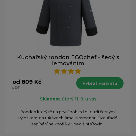
Kuchařský rondon EGOchef - šedý s
lemováním
od 809 Kč
Vybrat variantu
s DPH
Skladem
, úterý 11. 8. u vás
​Rondon který tě na první pohled okouzlí černými
výložkami na rukávech, límci a ramenou Dvouřadé
zapínání na knoflíky Speciální síťovin...