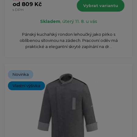
od 809 Kč
Vybrat variantu
s DPH
Skladem
, úterý 11. 8. u vás
Pánský kuchařský rondon lehoučký jako pírko s
oblíbenou síťovinou na zádech. Pracovní oděv má
praktické a elegantní skryté zapínání na dr...
Novinka
Vlastní výšivka