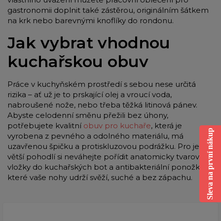
gastronomii doplnit také zástěrou, originálním šátkem
na krk nebo barevnými knoflíky do rondonu.
Jak vybrat vhodnou
kuchařskou obuv
Práce v kuchyňském prostředí s sebou nese určitá
rizika – ať už je to prskající olej a vroucí voda,
nabroušené nože, nebo třeba těžká litinová pánev.
Abyste celodenní směnu přežili bez úhony,
potřebujete kvalitní
obuv pro kuchaře
, která je
Sleva na první nákup
vyrobena z pevného a odolného materiálu, má
uzavřenou špičku a protiskluzovou podrážku. Pro ještě
větší pohodlí si neváhejte pořídit anatomicky tvarované
vložky do kuchařských bot a antibakteriální ponožky,
které vaše nohy udrží svěží, suché a bez zápachu.