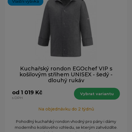
Vlastní výšivka
Kuchařský rondon EGOchef VIP s
košilovým střihem UNISEX - šedý -
dlouhý rukáv
od 1 019 Kč
Vybrat variantu
s DPH
Na objednávku do 2 týdnů
Pohodlný kuchařský rondon vhodný pro pány i dámy
moderního košilového vzhledu, se kterým zahvězdíte.