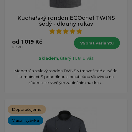
Kuchařský rondon EGOchef TWINS
šedý - dlouhý rukáv
od 1 019 Kč
Vybrat variantu
s DPH
Skladem
, úterý 11. 8. u vás
Moderní a stylový rondon TWINS v tmavošedé a světle
kombinaci. S pohodlnou a praktickou síťovinou na
zádech, se skvělým zapínáním na druk...
Doporučujeme
Vlastní výšivka