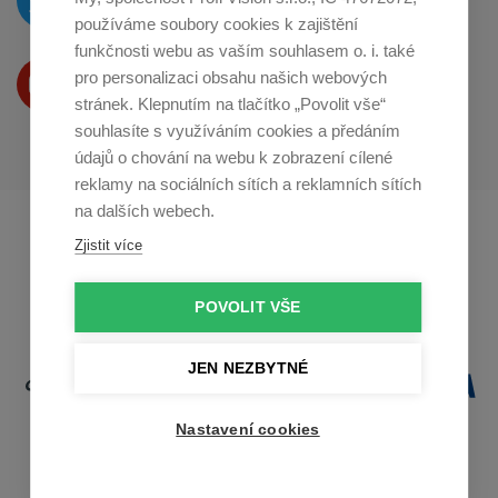
na
Twitteru
používáme soubory cookies k zajištění
funkčnosti webu as vaším souhlasem o. i. také
Produkty Vám představujeme
pro personalizaci obsahu našich webových
na
Youtube
stránek. Klepnutím na tlačítko „Povolit vše“
souhlasíte s využíváním cookies a předáním
údajů o chování na webu k zobrazení cílené
reklamy na sociálních sítích a reklamních sítích
na dalších webech.
Profikuchar.sk
Profikoch.at
Zjistit více
Profiszakacs.hu
POVOLIT VŠE
JEN NEZBYTNÉ
Nastavení cookies