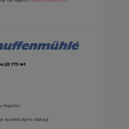
dete na našem
Facebook profilu
.
 již 175 let
u teplotu
se syntetickými vlákny)