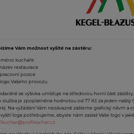
ízíme Vám možnost vyšité na zástěru:
jméno kuchaře
název restaurace
pracovní pozice
logo Vašeho provozu
ndardně se výšivka umísťuje na středovou horní část zástěry
o služba je zpoplatněna hodnotou od 77 Kč za jeden našitý 
ek). Na vyžádání Vám nezávazně zašleme grafický návrh a c
 vyšití loga potřebujeme, abyste nám zaslali Vaše logo v ja
fikuchar@profikuchar.cz