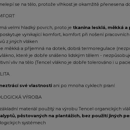
nelepí se na tělo, protože vlhkost je okamžitě přenesena do
MFORT
má velmi hladký povrch, proto je
tkanina lesklá, měkká a
poskytuje vynikající komfort, komfort při nošení pracovníc
vů z jiných vláken
je měkká a příjemná na dotek, dobrá termoregulace (nezp
vlákno, které je dobře snášeno lidským tělem - nezpůsobuje
tivní vliv na tělo (Tencel vlákno je dobře tolerováno i u pa
LITA
neztrácí své vlastnosti
ani po mnoha cyklech praní
OLOGICKÁ VÝROBA
základní materiál použitý na výrobu Tencel organických vlá
alyptů, pěstovaných na plantážích, bez použití jiných pe
logických systémech