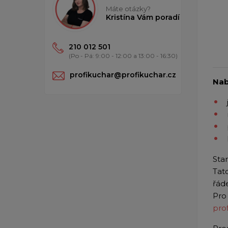
Máte otázky?
Kristína Vám poradí
210 012 501
(Po - Pá: 9:00 - 12:00 a 13:00 - 16:30)
profikuchar@profikuchar.cz
Nab
Sta
Tat
řád
Pro
pro