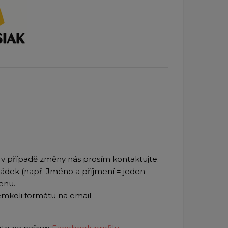
, v případě změny nás prosím kontaktujte.
řádek (např. Jméno a příjmení = jeden
enu.
kémkoli formátu na email