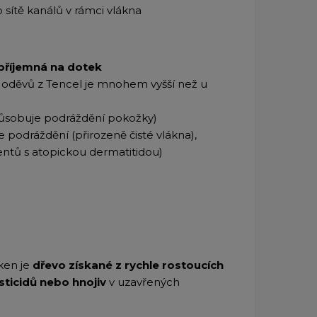
 sítě kanálů v rámci vlákna
 příjemná na dotek
h oděvů z Tencel je mnohem vyšší než u
ůsobuje podráždění pokožky)
 podráždění (přirozeně čisté vlákna),
cientů s atopickou dermatitidou)
ken je
dřevo získané z rychle rostoucích
sticidů nebo hnojiv
v uzavřených