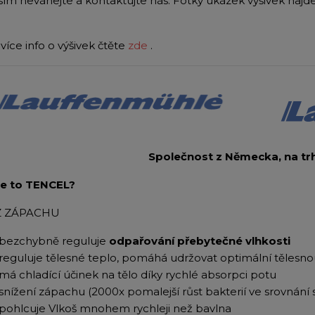
sím neváhejte a kontaktujte nás. Fotky ukázek výšivek naj
více info o výšivek čtěte
zde
.
Společnost z Německa, na trhu
je to TENCEL?
Z ZÁPACHU
bezchybně reguluje
odpařování přebytečné vlhkosti
reguluje tělesné teplo, pomáhá udržovat optimální tělesno
má chladící účinek na tělo díky rychlé absorpci potu
snížení zápachu (2000x pomalejší růst bakterií ve srovnání 
pohlcuje Vlkoš mnohem rychleji než bavlna