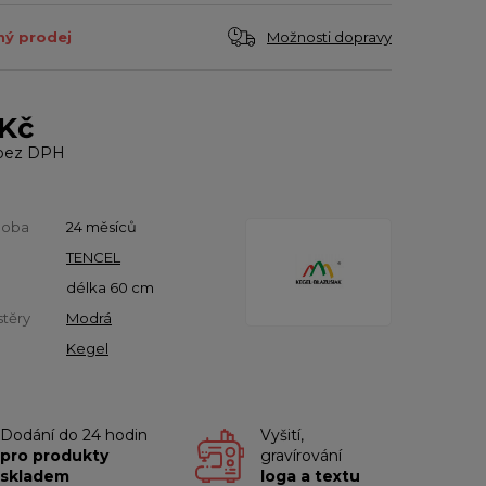
Možnosti dopravy
ý prodej
 Kč
bez DPH
doba
24 měsíců
TENCEL
délka 60 cm
stěry
Modrá
Kegel
Dodání do 24 hodin
Vyšití,
pro produkty
gravírování
skladem
loga a textu