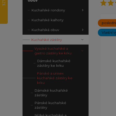
obuv
Kuchařské rondony
Kuchařské kalhoty
poslední
Kuchařská obuv
Vlastní v
Kuchařské zástěry
Vysoké kuchařské a
gastro zástěry ke krku
Dámské kuchařské
zástěry ke krku
Pánské a unisex
kuchařské zástěry ke
krku
Dámské kuchařské
zástěry
Pánské kuchařské
zástěry
Nízké kuchařské a