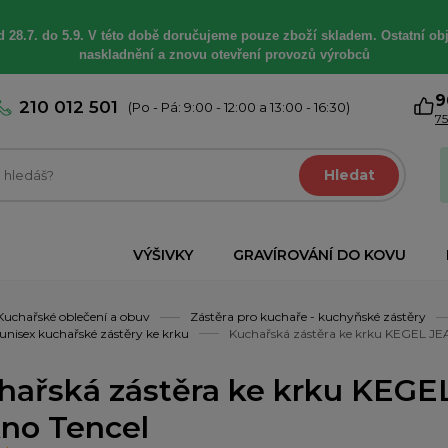
 28.7. do 5.9. V této době
doručujeme
pouze zboží skladem. Ostatní
ob
naskladnění a znovu otevření provozů výrobců
9
210 012 501
(Po - Pá: 9:00 - 12:00 a 13:00 - 16:30)
75
Hledat
VÝŠIVKY
GRAVÍROVÁNÍ DO KOVU
Kuchařské oblečení a obuv
Zástěra pro kuchaře - kuchyňské zástěry
unisex kuchařské zástěry ke krku
Kuchařská zástěra ke krku KEGEL JEA
hařská zástěra ke krku KEGE
kno Tencel