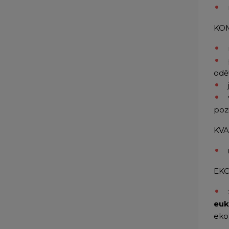
KO
odě
pozi
KVA
EK
euk
eko