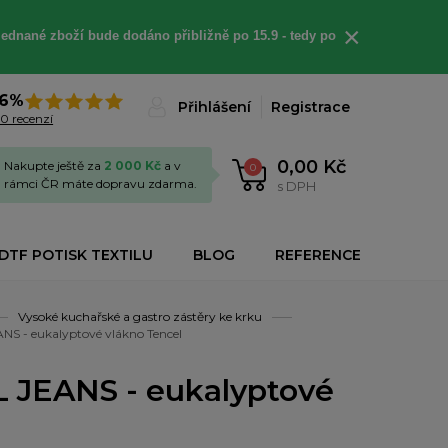
×
jednané
zboží bude dodáno
přibližně
po 15.9 - t
edy po
6%
Přihlášení
Registrace
0 recenzí
0,00 Kč
Nakupte ještě za
2 000 Kč
a v
0
rámci ČR máte dopravu zdarma.
s DPH
DTF POTISK TEXTILU
BLOG
REFERENCE
Vysoké kuchařské a gastro zástěry ke krku
NS - eukalyptové vlákno Tencel
L JEANS - eukalyptové