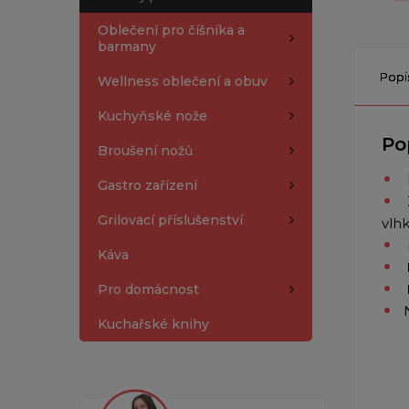
Oblečení pro číšníka a
barmany
Popi
Wellness oblečení a obuv
Kuchyňské nože
Po
Broušení nožů
Gastro zařízení
Grilovací příslušenství
vlh
Káva
Pro domácnost
Kuchařské knihy