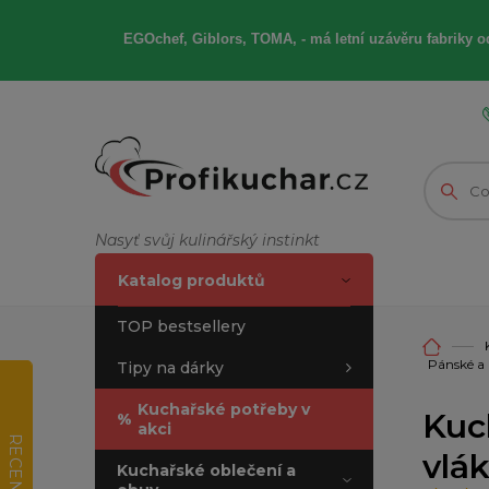
EGOchef, Giblors, TOMA, -
má letní
uzávěru fabriky od
Nasyť svůj kulinářský instinkt
Katalog produktů
TOP bestsellery
Pánské a 
Tipy na dárky
Kuchařské potřeby v
Kuc
%
akci
RECENZE
vlá
Kuchařské oblečení a