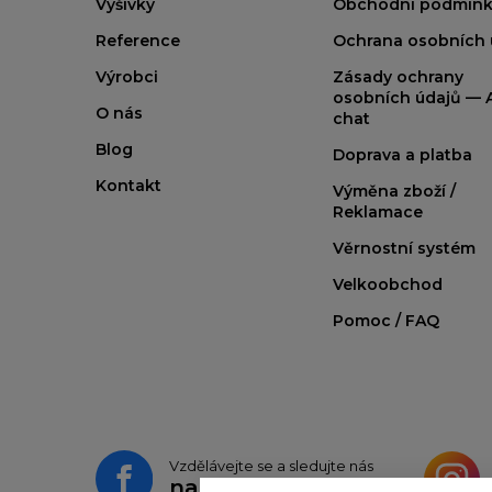
Výšivky
Obchodní podmínk
Reference
Ochrana osobních 
Výrobci
Zásady ochrany
osobních údajů — A
O nás
chat
Blog
Doprava a platba
Kontakt
Výměna zboží /
Reklamace
Věrnostní systém
Velkoobchod
Pomoc / FAQ
Vzdělávejte se a sledujte nás
na
Facebooku