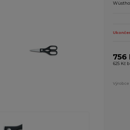
Wüsthof
Ukončen
756
625 Kč
b
Výrobce