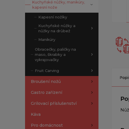
Kuchyňské nůžky, manikúry,
kapesní nože
Kapesní nožíky
Kuchyňské nůžky a
nůžky na drůbež
Manikúry
Obracečky, paličky na
maso, škrabky a
vykrajovačky
Fruit Carving
Popi
Broušení nožů
Gastro zařízení
Po
Grilovací příslušenství
Nůž
Káva
Pro domácnost