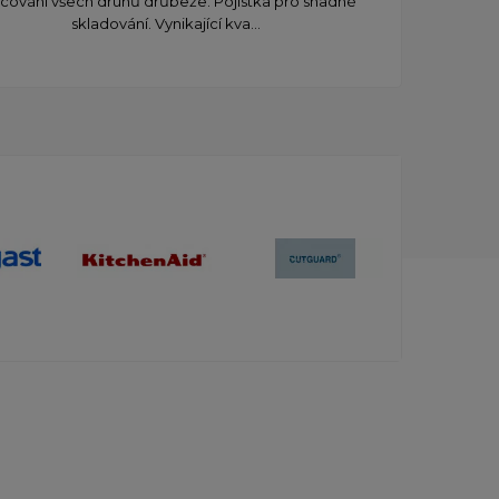
cování všech druhů drůbeže. Pojistka pro snadné
skladování. Vynikající kva...