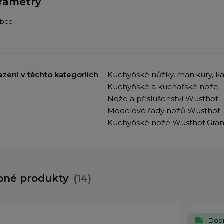
rametry
obce
azeni v těchto kategoriích
Kuchyňské nůžky, manikúry, k
Kuchyňské a kuchařské nože
Nože a příslušenství Wüsthof
Modelové řady nožů Wüsthof
Kuchyňské nože Wüsthof Grand
bné produkty
(14)
Dop