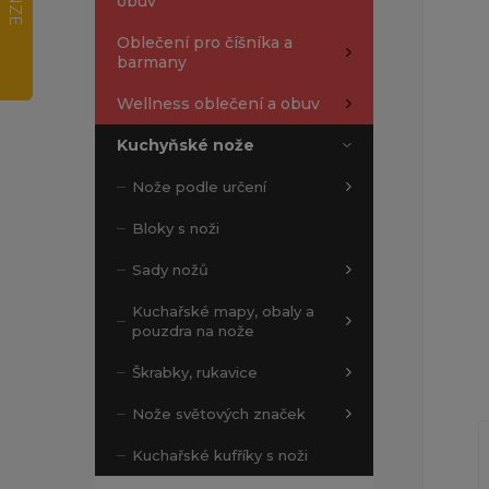
obuv
Oblečení pro číšníka a
barmany
Wellness oblečení a obuv
Kuchyňské nože
Nože podle určení
Bloky s noži
Sady nožů
Kuchařské mapy, obaly a
pouzdra na nože
Škrabky, rukavice
Nože světových značek
Kuchařské kufříky s noži