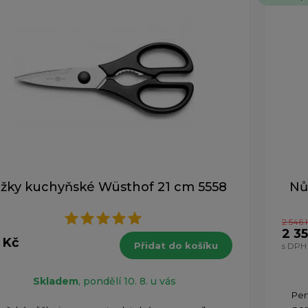
žky kuchyňské Wüsthof 21 cm 5558
Nů
2 546 
2 3
 Kč
Přidat do košíku
s DPH
H
Skladem
, pondělí 10. 8. u vás
Per