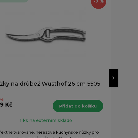
-7 %
žky na drůbež Wüsthof 26 cm 5505
Nů
Kč
2 35
59 Kč
Přidat do košíku
s DPH
1 ks na externím skladě
Ne
fektně tvarované, nerezové kuchyňské nůžky pro
dokon