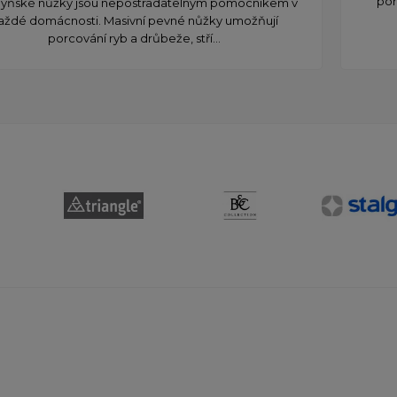
por
yňské nůžky jsou nepostradatelným pomocníkem v
aždé domácnosti. Masivní pevné nůžky umožňují
porcování ryb a drůbeže, stří...