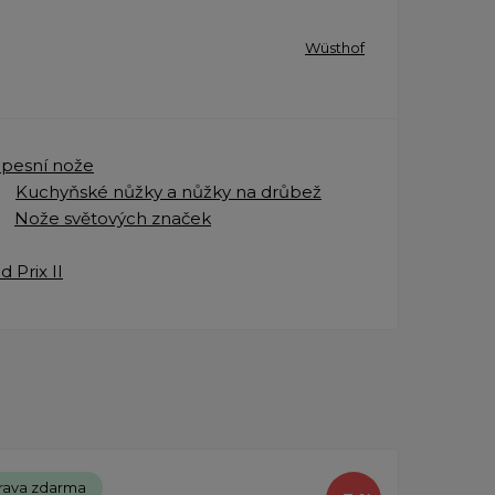
Wüsthof
apesní nože
Kuchyňské nůžky a nůžky na drůbež
Nože světových značek
 Prix II
rava zdarma
Dopr