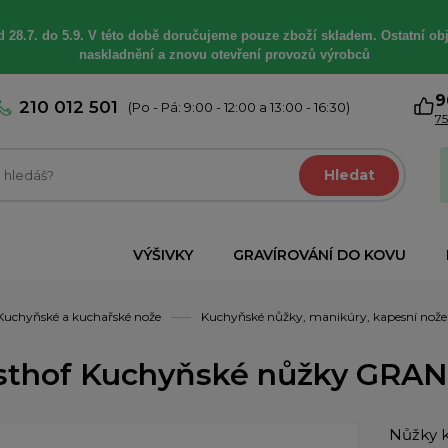
 28.7. do 5.9. V této době
doručujeme
pouze zboží skladem. Ostatní
ob
naskladnění a znovu otevření provozů výrobců
9
210 012 501
(Po - Pá: 9:00 - 12:00 a 13:00 - 16:30)
75
Hledat
VÝŠIVKY
GRAVÍROVÁNÍ DO KOVU
Kuchyňské a kuchařské nože
Kuchyňské nůžky, manikúry, kapesní nože
thof Kuchyňské nůžky GRAND 
Nůžky k