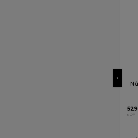
Nů
529
s DP