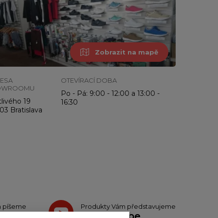
Zobrazit na mapě
ESA
OTEVÍRACÍ DOBA
OWROOMU
Po - Pá: 9:00 - 12:00 a 13:00 -
livého 19
16:30
03 Bratislava
h píšeme
Produkty Vám představujeme
teru
na
Youtube