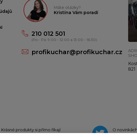
y
Máte otázky?
údajů
Kristína Vám poradí
I
210 012 501
(Po - Pá: 9:00 - 12:00 a 13:00 - 16:30)
ADR
profikuchar@profikuchar.cz
SH
Kost
821 
Krásné produkty si přímo říkají
O novinkác
o sdílení na
Instagramu
na
Twit