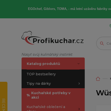
EGOchef, Giblors, TOMA, -
má letní
uzávěru fabriky od
Nasyť svůj kulinářský instinkt
Katalog produktů
TOP bestsellery
Tipy na dárky
Wüs
Kuchařské potřeby v
%
akci
RECENZE
Kuchařské oblečení a