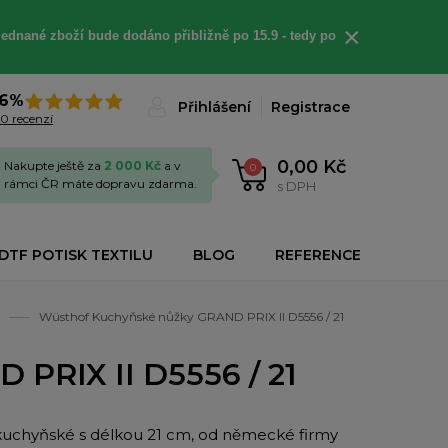
×
jednané
zboží bude dodáno
přibližně
po 15.9 - t
edy po
6%
Přihlášení
Registrace
0 recenzí
0,00 Kč
Nakupte ještě za
2 000 Kč
a v
0
rámci ČR máte dopravu zdarma.
s DPH
DTF POTISK TEXTILU
BLOG
REFERENCE
Wüsthof Kuchyňské nůžky GRAND PRIX II D5556 / 21
PRIX II D5556 / 21
uchyňské s délkou 21 cm, od německé firmy