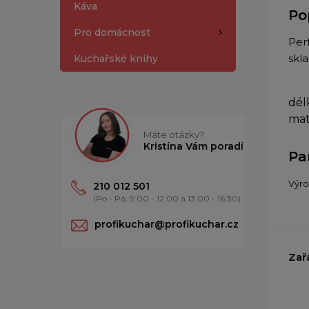
Káva
Po
Pro domácnost
Per
skla
Kuchařské knihy
dél
mat
Máte otázky?
Kristína Vám poradí
Pa
Výr
210 012 501
(Po - Pá: 9:00 - 12:00 a 13:00 - 16:30)
profikuchar@profikuchar.cz
Zař