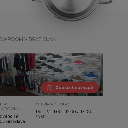
OWROOM V BRATISLAVĚ
Zobrazit na mapě
ESA
OTEVÍRACÍ DOBA
OWROOMU
Po - Pá: 9:00 - 12:00 a 13:00 -
livého 19
16:30
03 Bratislava