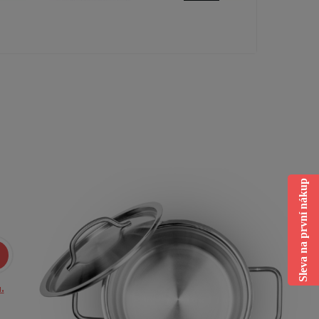
Sleva na první nákup
.