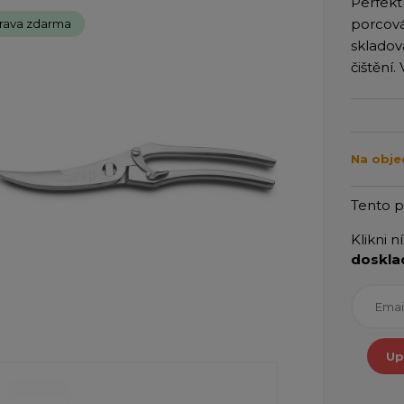
Perfekt
porcová
rava zdarma
skladov
čištění. 
Na obje
Tento 
Klikni n
doskla
Up