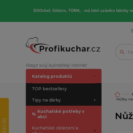
EGOchef, Giblors, TOMA, -
má letní
uzávěru fabriky od
Nasyť svůj kulinářský instinkt
Katalog produktů
TOP bestsellery
Nůžky na
Tipy na dárky
Kuchařské potřeby v
Nůž
%
akci
RECENZE
Kuchařské oblečení a