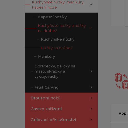
Kuchyňské nůžky, manikúry,
kapesní nože
Kapesní nožíky
Kuchyňské nůžky a nůžky
na drůbež
Kuchyňské nůžky
Nůžky na drůbež
Manikúry
Obracečky, paličky na
maso, škrabky a
vykrajovačky
Fruit Carving
Broušení nožů
Gastro zařízení
Popi
Grilovací příslušenství