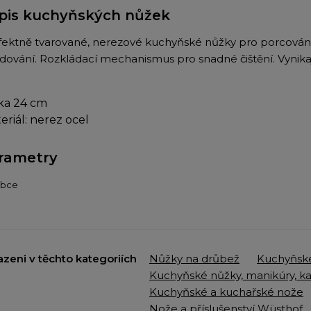
pis kuchyňských nůžek
fektně tvarované, nerezové kuchyňské nůžky pro porcování
dování. Rozkládací mechanismus pro snadné čištění. Vynikají
ka 24 cm
eriál: nerez ocel
rametry
obce
azeni v těchto kategoriích
Nůžky na drůbež
Kuchyňské
Kuchyňské nůžky, manikúry, k
Kuchyňské a kuchařské nože
Nože a příslušenství Wüsthof