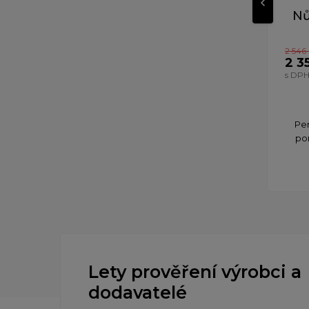
Nů
2 546
2 3
s DP
Pe
po
Lety prověření výrobci a
dodavatelé