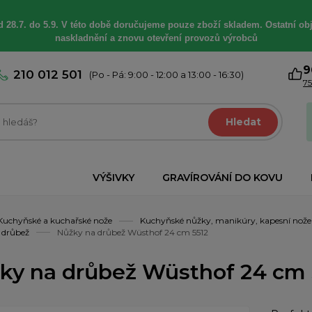
 28.7. do 5.9. V této době
doručujeme
pouze zboží skladem. Ostatní
ob
naskladnění a znovu otevření provozů výrobců
9
210 012 501
(Po - Pá: 9:00 - 12:00 a 13:00 - 16:30)
75
Hledat
VÝŠIVKY
GRAVÍROVÁNÍ DO KOVU
Kuchyňské a kuchařské nože
Kuchyňské nůžky, manikúry, kapesní nože
 drůbež
Nůžky na drůbež Wüsthof 24 cm 5512
ky na drůbež Wüsthof 24 cm 