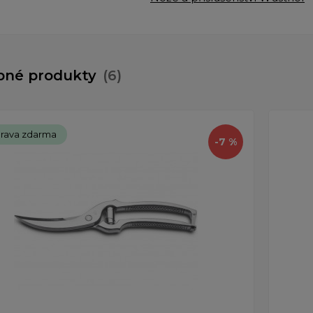
bné produkty
(6)
rava zdarma
-7 %