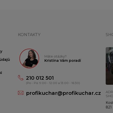
KONTAKTY
SH
y
Máte otázky?
údajů
Kristína Vám poradí
I
210 012 501
(Po - Pá: 9:00 - 12:00 a 13:00 - 16:30)
ADR
profikuchar@profikuchar.cz
SH
Kost
821 