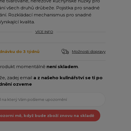
ně tvarované, nerezové kuchyňské nůžky pro
ní všech druhů drůbeže. Pojistka pro snadné
ání. Rozkládací mechanismus pro snadné
Vynikající kvalita.
VÍCE INFO
Možnosti dopravy
dnávku do 3 týdnů
produkt momentálně
není skladem
.
íže, zadej email
a z našeho kulinářství se ti po
dnění ozveme
ozorni mě, když bude zboží znovu na skladě