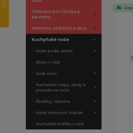
obuv
Dop
Oblečení pro číšníka a
barmany
Wellness oblečení a obuv
Kuchyňské nože
Nože podle určení
Bloky s noži
Sady nožů
Kuchařské mapy, obaly a
pouzdra na nože
Škrabky, rukavice
Nože světových značek
Kuchařské kufříky s noži