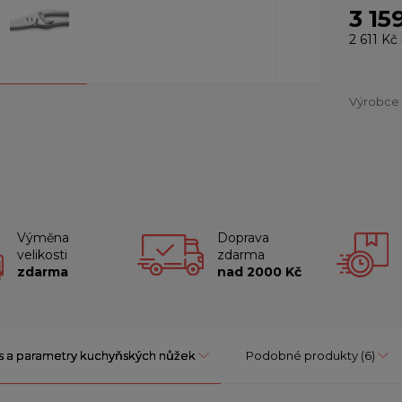
3 15
2 611 Kč
Výrobce
Výměna
Doprava
velikosti
zdarma
zdarma
nad 2000 Kč
s a parametry kuchyňských nůžek
Podobné produkty
(6)