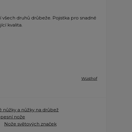
 všech druhů drůbeže. Pojistka pro snadné
cí kvalita.
Wüsthof
 nůžky a nůžky na drůbež
apesní nože
Nože světových značek