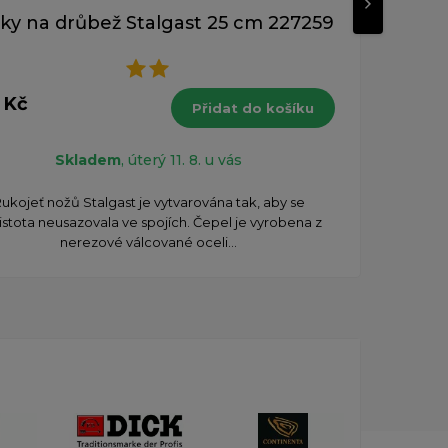
ky na drůbež Stalgast 25 cm 227259
 Kč
1 42
Přidat do košíku
s DPH
Skladem
, úterý 11. 8. u vás
ukojeť nožů Stalgast je vytvarována tak, aby se
istota neusazovala ve spojích. Čepel je vyrobena z
nerezové válcované oceli...