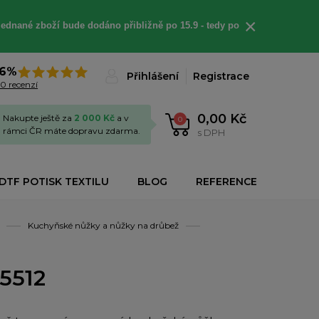
×
jednané
zboží bude dodáno
přibližně
po 15.9 - t
edy po
6%
Přihlášení
Registrace
0 recenzí
0,00 Kč
Nakupte ještě za
2 000 Kč
a v
0
rámci ČR máte dopravu zdarma.
s DPH
DTF POTISK TEXTILU
BLOG
REFERENCE
Kuchyňské nůžky a nůžky na drůbež
5512