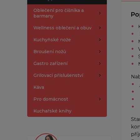
Oblečení pro číšníka a
Po
barmany
Wellness oblečení a obuv
Kuchyňské nože
Broušení nožů
Gastro zařízení
Grilovací příslušenství
Nab
Káva
Pro domácnost
Kuchařské knihy
Sta
kon
pří