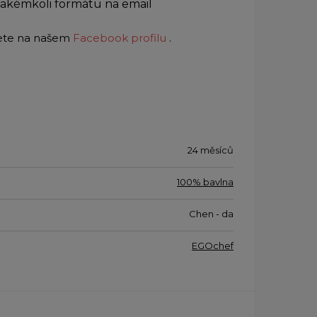
 jakémkoli formátu na email
dete na našem
Facebook profilu
.
24 měsíců
100% bavlna
Chen - da
EGOchef