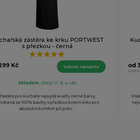
chařská zástěra ke krku PORTWEST
Kuc
s přezkou - černá
299 Kč
od 
Vybrat variantu
H
s DPH
Skladem
, úterý 11. 8. u vás
Zástěra pro kuchaře nejvyšší kvality černé barvy,
Vlas
robená ze 100% bavlny s přezkou kolem krku pro
nejv
absolutní komfort při práci ...