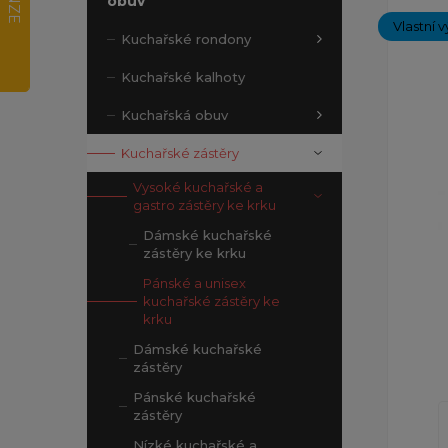
obuv
Vlastní v
Kuchařské rondony
Kuchařské kalhoty
Kuchařská obuv
Kuchařské zástěry
Vysoké kuchařské a
gastro zástěry ke krku
Dámské kuchařské
zástěry ke krku
Pánské a unisex
kuchařské zástěry ke
krku
Dámské kuchařské
zástěry
Pánské kuchařské
zástěry
Nízké kuchařské a