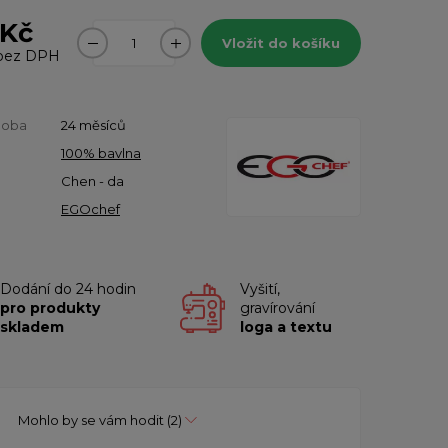
 Kč
Vložit do košíku
bez DPH
doba
24 měsíců
100% bavlna
Chen - da
EGOchef
Dodání do 24 hodin
Vyšití,
pro produkty
gravírování
skladem
loga a textu
Mohlo by se vám hodit
(2)