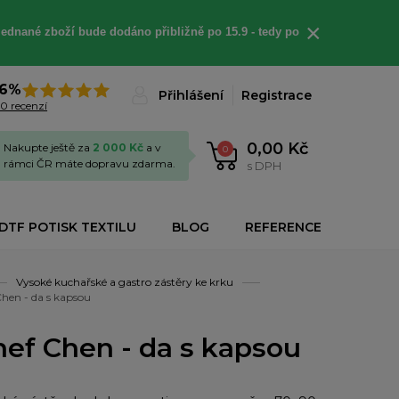
×
jednané
zboží bude dodáno
přibližně
po 15.9 - t
edy po
6%
Přihlášení
Registrace
0 recenzí
0,00 Kč
Nakupte ještě za
2 000 Kč
a v
0
rámci ČR máte dopravu zdarma.
s DPH
DTF POTISK TEXTILU
BLOG
REFERENCE
Vysoké kuchařské a gastro zástěry ke krku
hen - da s kapsou
ef Chen - da s kapsou