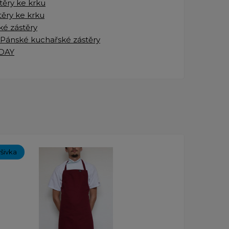
těry ke krku
těry ke krku
ké zástěry
Pánské kuchařské zástěry
DAY
ýšivka
Novinka
Vlastní vý