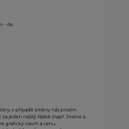
n - da.
stěry, v případě změny nás prosím
 za jeden našitý řádek (např. Jméno a
e grafický návrh a cenu.