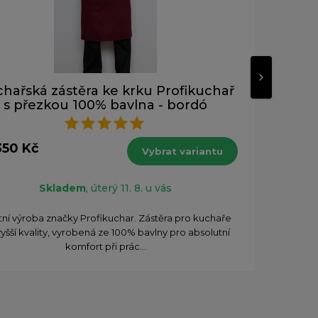
hařská zástěra ke krku Profikuchař
K
s přezkou 100% bavlna - bordó
od 
350 Kč
s DPH
Vybrat variantu
Skladem
, úterý 11. 8. u vás
Ze
tní výroba značky Profikuchar. Zástěra pro kuchaře
j
yšší kvality, vyrobená ze 100% bavlny pro absolutní
komfort při prác...