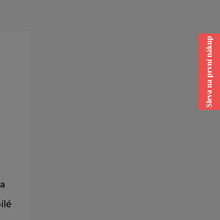
Sleva na první nákup
ra
ílé