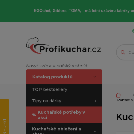
EGOchef, Giblors, TOMA, -
má letní
uzávěru fabriky od
Nasyť svůj kulinářský instinkt
Katalog produktů
TOP bestsellery
Pánské a 
Tipy na dárky
Kuchařské potřeby v
Kuc
%
akci
RECENZE
Kuchařské oblečení a