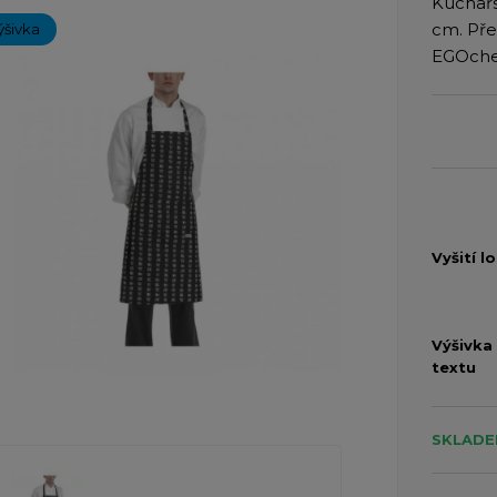
Kuchařs
cm. Pře
ýšivka
EGOche
Vyšití l
Výšivka
textu
SKLADE