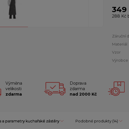
349
288 Kč
Záruční 
Materiál
Vzor
Výrobce
Výměna
Doprava
velikosti
zdarma
zdarma
nad 2000 Kč
s a parametry kuchařské zástěry
Podobné produkty
(14)