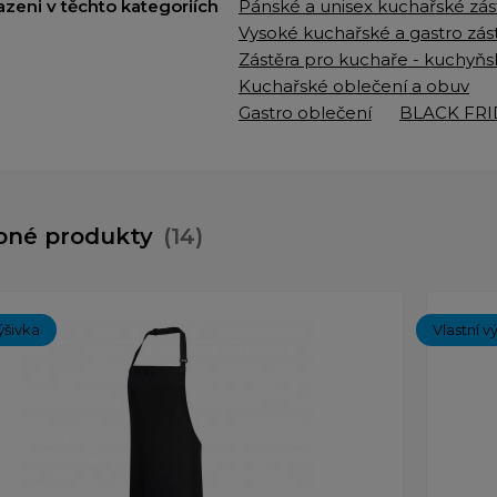
azeni v těchto kategoriích
Pánské a unisex kuchařské zás
Vysoké kuchařské a gastro zás
Zástěra pro kuchaře - kuchyňs
Kuchařské oblečení a obuv
Gastro oblečení
BLACK FRI
bné produkty
(14)
ýšivka
Vlastní v