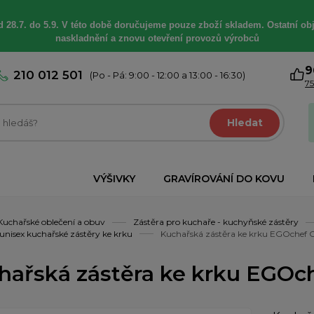
 28.7. do 5.9. V této době
doručujeme
pouze zboží skladem. Ostatní
ob
naskladnění a znovu otevření provozů výrobců
9
210 012 501
(Po - Pá: 9:00 - 12:00 a 13:00 - 16:30)
75
Hledat
VÝŠIVKY
GRAVÍROVÁNÍ DO KOVU
Kuchařské oblečení a obuv
Zástěra pro kuchaře - kuchyňské zástěry
unisex kuchařské zástěry ke krku
Kuchařská zástěra ke krku EGOchef C
hařská zástěra ke krku EGOch