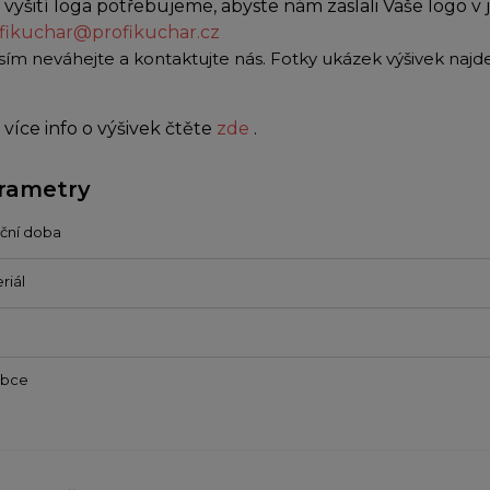
 vyšití loga potřebujeme, abyste nám zaslali Vaše logo v
fikuchar@profikuchar.cz
sím neváhejte a kontaktujte nás. Fotky ukázek výšivek naj
 více info o výšivek čtěte
zde
.
rametry
ční doba
riál
obce