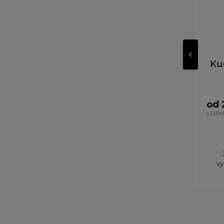
Ku
od 
s DP
vy