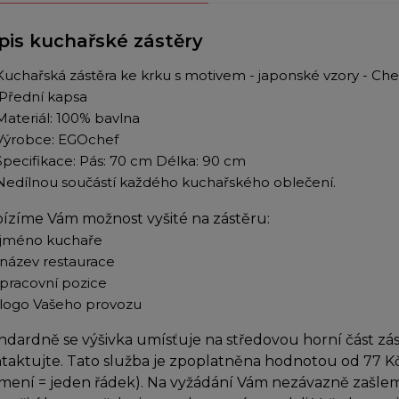
pis kuchařské zástěry
Kuchařská zástěra ke krku s motivem - japonské vzory - Che
Přední kapsa
Materiál: 100% bavlna
Výrobce: EGOchef
Specifikace: Pás: 70 cm Délka: 90 cm
Nedílnou součástí každého kuchařského oblečení.
ízíme Vám možnost vyšité na zástěru:
jméno kuchaře
název restaurace
pracovní pozice
logo Vašeho provozu
ndardně se výšivka umísťuje na středovou horní část zá
taktujte. Tato služba je zpoplatněna hodnotou od 77 Kč
jmení = jeden řádek). Na vyžádání Vám nezávazně zašlem