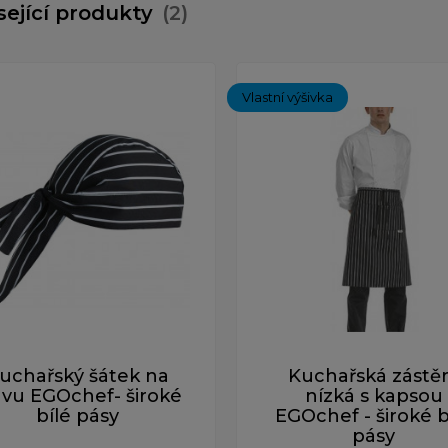
sející produkty
(2)
Vlastní výšivka
uchařský šátek na
Kuchařská zástě
avu EGOchef- široké
nízká s kapsou
bílé pásy
EGOchef - široké b
pásy