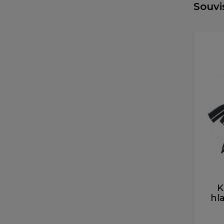
Souvi
K
hl