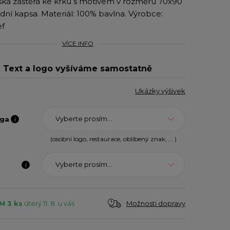
ká zástěra ke krku s motivem v rozměru 70x90
dní kapsa. Materiál: 100% bavlna. Výrobce:
f
VÍCE INFO
Text a logo vyšíváme samostatně
Ukázky výšivek
Vyberte prosím...
oga
(osobní logo, restaurace, oblíbený znak, ... )
Vyberte prosím...
Možnosti dopravy
M 3 ks
úterý 11. 8. u vás