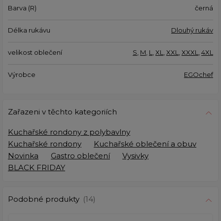
Barva (R)
černá
Délka rukávu
Dlouhý rukáv
velikost oblečení
S
,
M
,
L
,
XL
,
XXL
,
XXXL
,
4XL
Výrobce
EGOchef
Zařazeni v těchto kategoriích
Kuchařské rondony z polybavlny
Kuchařské rondony
Kuchařské oblečení a obuv
Novinka
Gastro oblečení
Vysivky
BLACK FRIDAY
Podobné produkty
(14)