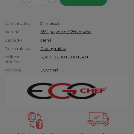
Záruční doba
24 měsíců
Materiál
65% polyester/ 35% bavlna
Barva (R)
černá
Délka rukávu
Dlouhý rukáv
velikost
S
,
M
,
L
,
XL
,
XXL
,
XXXL
,
4XL
oblečení
Výrobce
EGOchef