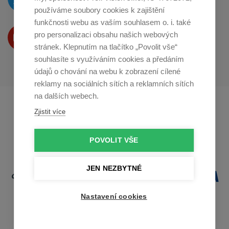
na
Twitteru
používáme soubory cookies k zajištění
funkčnosti webu as vaším souhlasem o. i. také
Produkty Vám představujeme
pro personalizaci obsahu našich webových
na
Youtube
stránek. Klepnutím na tlačítko „Povolit vše“
souhlasíte s využíváním cookies a předáním
údajů o chování na webu k zobrazení cílené
reklamy na sociálních sítích a reklamních sítích
na dalších webech.
Profikuchar.sk
Profikoch.at
Zjistit více
Profiszakacs.hu
POVOLIT VŠE
JEN NEZBYTNÉ
Nastavení cookies