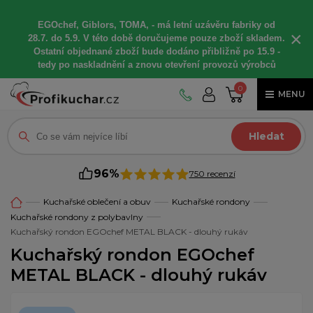
EGOchef, Giblors, TOMA, -
má letní
uzávěru fabriky od
×
28.7. do 5.9. V této době
doručujeme
pouze zboží skladem.
Ostatní
objednané
zboží bude dodáno
přibližně
po 15.9 -
t
edy po naskladnění a znovu otevření provozů výrobců
0
MENU
Hledat
96%
750 recenzí
Kuchařské oblečení a obuv
Kuchařské rondony
Kuchařské rondony z polybavlny
Kuchařský rondon EGOchef METAL BLACK - dlouhý rukáv
Kuchařský rondon EGOchef
METAL BLACK - dlouhý rukáv