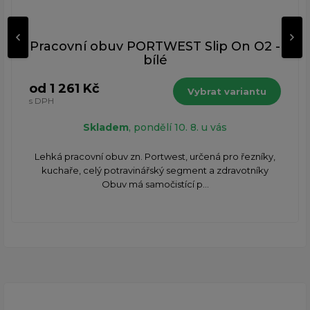
Pracovní obuv PORTWEST Slip On O2 -
bílé
od 1 261 Kč
Vybrat variantu
s DPH
Skladem
, pondělí 10. 8. u vás
​Lehká pracovní obuv zn. Portwest, určená pro řezníky,
kuchaře, celý potravinářský segment a zdravotníky
Obuv má samočistící p...