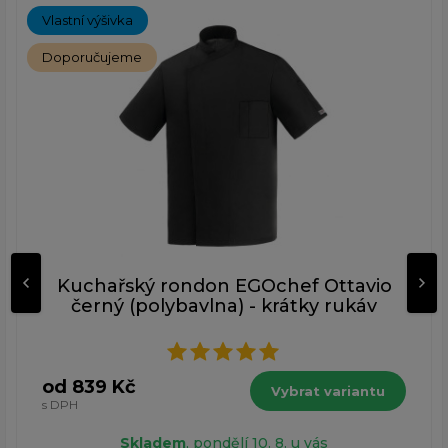
Vlastní výšivka
Doporučujeme
Kuchařský rondon EGOchef Ottavio
černý (polybavlna) - krátky rukáv
od 839 Kč
Vybrat variantu
s DPH
Skladem
, pondělí 10. 8. u vás