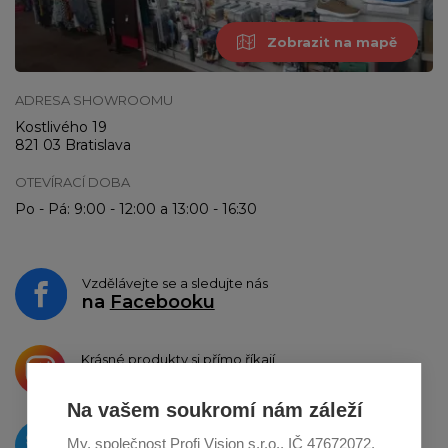
Zobrazit na mapě
ADRESA SHOWROOMU
Kostlivého 19
821 03 Bratislava
OTEVÍRACÍ DOBA
Po - Pá: 9:00 - 12:00 a 13:00 - 16:30
Vzdělávejte se a sledujte nás
na
Facebooku
Krásné produkty si přímo říkají
o sdílení na
Instagramu
Na vašem soukromí nám záleží
O novinkách píšeme
My, společnost Profi Vision s.r.o., IČ 47672072,