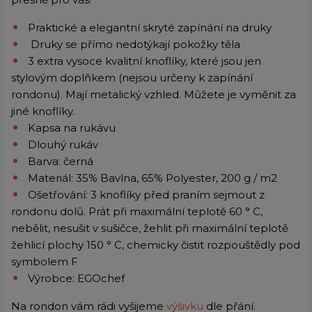
Praktické a elegantní skryté zapínání na druky
Druky se přímo nedotýkají pokožky těla
3 extra vysoce kvalitní knoflíky, které jsou jen
stylovým doplňkem (nejsou určeny k zapínání
rondonu). Mají metalický vzhled. Můžete je vyměnit za
jiné knoflíky.
Kapsa na rukávu
Dlouhý rukáv
Barva: černá
Materiál: 35% Bavlna, 65% Polyester, 200 g / m2
Ošetřování: 3 knoflíky před praním sejmout z
rondonu dolů. Prát při maximální teplotě 60 ° C,
nebělit, nesušit v sušičce, žehlit při maximální teplotě
žehlicí plochy 150 ° C, chemicky čistit rozpouštědly pod
symbolem F
Výrobce: EGOchef
Na rondon vám rádi vyšijeme
výšivku
dle přání.