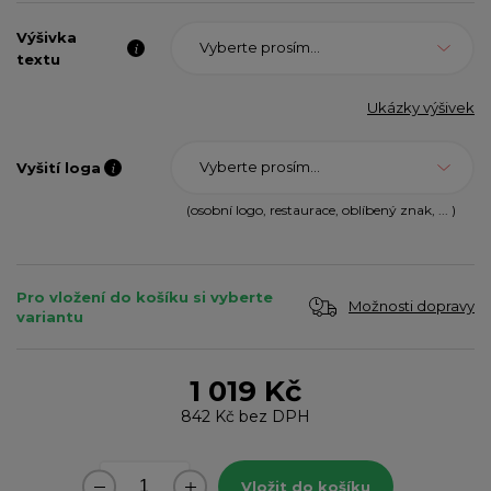
Výšivka
Vyberte prosím...
textu
Ukázky výšivek
Vyberte prosím...
Vyšití loga
(osobní logo, restaurace, oblíbený znak, ... )
Pro vložení do košíku si vyberte
Možnosti dopravy
variantu
1 019 Kč
842 Kč
bez DPH
Vložit do košíku