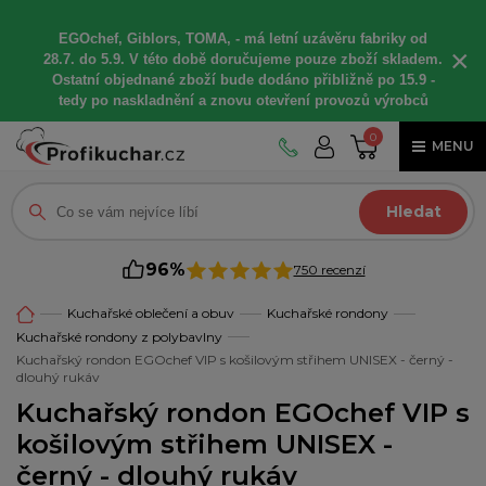
EGOchef, Giblors, TOMA, -
má letní
uzávěru fabriky od
×
28.7. do 5.9. V této době
doručujeme
pouze zboží skladem.
Ostatní
objednané
zboží bude dodáno
přibližně
po 15.9 -
t
edy po naskladnění a znovu otevření provozů výrobců
0
MENU
Hledat
96%
750 recenzí
Kuchařské oblečení a obuv
Kuchařské rondony
Kuchařské rondony z polybavlny
Kuchařský rondon EGOchef VIP s košilovým střihem UNISEX - černý -
dlouhý rukáv
Kuchařský rondon EGOchef VIP s
košilovým střihem UNISEX -
černý - dlouhý rukáv