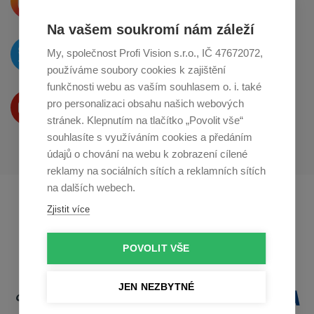
o sdílení na
Instagramu
Na vašem soukromí nám záleží
O novinkách píšeme
My, společnost Profi Vision s.r.o., IČ 47672072,
na
Twitteru
používáme soubory cookies k zajištění
funkčnosti webu as vaším souhlasem o. i. také
Produkty Vám představujeme
pro personalizaci obsahu našich webových
na
Youtube
stránek. Klepnutím na tlačítko „Povolit vše“
souhlasíte s využíváním cookies a předáním
údajů o chování na webu k zobrazení cílené
reklamy na sociálních sítích a reklamních sítích
na dalších webech.
Profikuchar.sk
Profikoch.at
Zjistit více
Profiszakacs.hu
POVOLIT VŠE
JEN NEZBYTNÉ