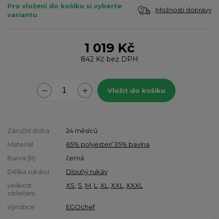
Pro vložení do košíku si vyberte
Možnosti dopravy
variantu
1 019 Kč
842 Kč
bez DPH
Vložit do košíku
Záruční doba
24 měsíců
Materiál
65% polyester/ 35% bavlna
Barva (R)
černá
Délka rukávu
Dlouhý rukáv
velikost
XS
,
S
,
M
,
L
,
XL
,
XXL
,
XXXL
oblečení
Výrobce
EGOchef