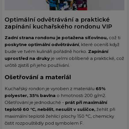
Optimální odvětrávání a praktické
zapínání kuchařského rondonu VIP
Zadní strana rondonu je potažena síťovinou,
což ti
poskytne optimální odvětrávání
, které oceníš když
bude ve tvém kulináři pořádně horko.
Zapínání
uprostřed na druky
je velmi oblíbené a praktické, což
určitě zjistíš při jeho používání.
Ošetřování a materiál
Kuchařský rondon je vyroben z materiálu
65%
polyester, 35% bavlna
o hmotnosti 200 g/m2.
Ošetřování je jednoduché -
prát při maximální
teplotě 60 °C, nebělit, nesušit v sušičce,
žehlit při
maximální teplotě žehlící plochy 150 °C, chemicky
čistit rozpouštědly pod symbolem F.