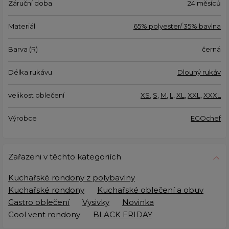
Záruční doba
24 měsíců
Materiál
65% polyester/ 35% bavlna
Barva (R)
černá
Délka rukávu
Dlouhý rukáv
velikost oblečení
XS
,
S
,
M
,
L
,
XL
,
XXL
,
XXXL
Výrobce
EGOchef
Zařazeni v těchto kategoriích
Kuchařské rondony z polybavlny
Kuchařské rondony
Kuchařské oblečení a obuv
Gastro oblečení
Vysivky
Novinka
Cool vent rondony
BLACK FRIDAY