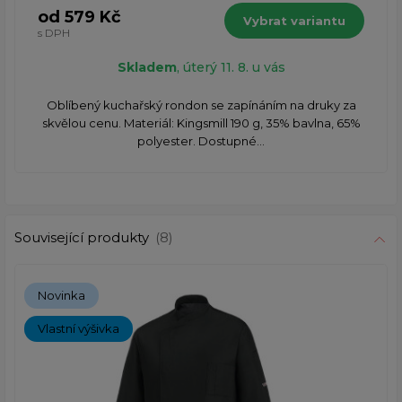
od 579 Kč
Vybrat variantu
s DPH
Skladem
, úterý 11. 8. u vás
Oblíbený kuchařský rondon se zapínáním na druky za
skvělou cenu. Materiál: Kingsmill 190 g, 35% bavlna, 65%
polyester. Dostupné...
Související produkty
(8)
Novinka
Vlastní výšivka