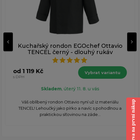
Kuchařský rondon EGOchef Ottavio
TENCEL černý - dlouhý rukáv
od 1 119 Kč
Vybrat variantu
s DPH
Skladem
, úterý 11. 8. u vás
Sleva na první nákup
Váš oblíbený rondon Ottavio nyní už iz materiálu
TENCEL! Lehoučký jako pírko a navíc s pohodlnou a
praktickou síťovinou na záde...